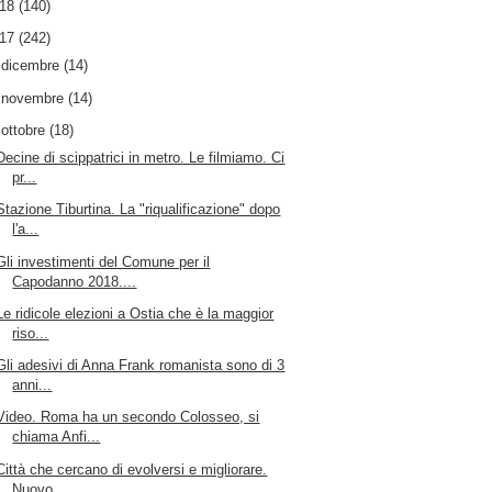
018
(140)
017
(242)
►
dicembre
(14)
►
novembre
(14)
▼
ottobre
(18)
Decine di scippatrici in metro. Le filmiamo. Ci
pr...
Stazione Tiburtina. La "riqualificazione" dopo
l'a...
Gli investimenti del Comune per il
Capodanno 2018....
Le ridicole elezioni a Ostia che è la maggior
riso...
Gli adesivi di Anna Frank romanista sono di 3
anni...
Video. Roma ha un secondo Colosseo, si
chiama Anfi...
Città che cercano di evolversi e migliorare.
Nuovo...