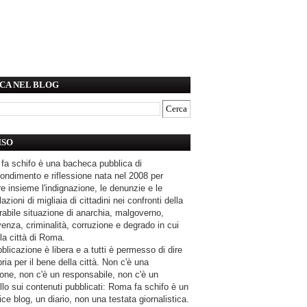
CA NEL BLOG
ISO
fa schifo è una bacheca pubblica di
ondimento e riflessione nata nel 2008 per
e insieme l'indignazione, le denunzie e le
azioni di migliaia di cittadini nei confronti della
rabile situazione di anarchia, malgoverno,
enza, criminalità, corruzione e degrado in cui
la città di Roma.
blicazione è libera e a tutti è permesso di dire
pria per il bene della città. Non c'è una
one, non c'è un responsabile, non c'è un
llo sui contenuti pubblicati: Roma fa schifo è un
ce blog, un diario, non una testata giornalistica.