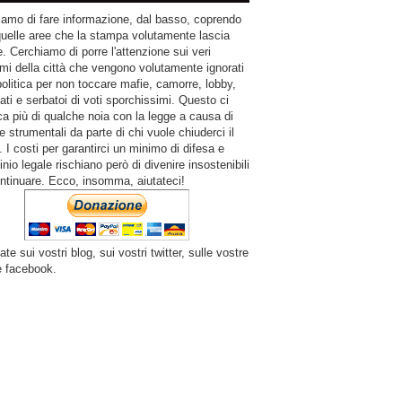
amo di fare informazione, dal basso, coprendo
quelle aree che la stampa volutamente lascia
. Cerchiamo di porre l'attenzione sui veri
mi della città che vengono volutamente ignorati
politica per non toccare mafie, camorre, lobby,
ati e serbatoi di voti sporchissimi. Questo ci
a più di qualche noia con la legge a causa di
e strumentali da parte di chi vuole chiuderci il
 I costi per garantirci un minimo di difesa e
inio legale rischiano però di divenire insostenibili
ntinuare. Ecco, insomma, aiutateci!
ate sui vostri blog, sui vostri twitter, sulle vostre
e facebook.