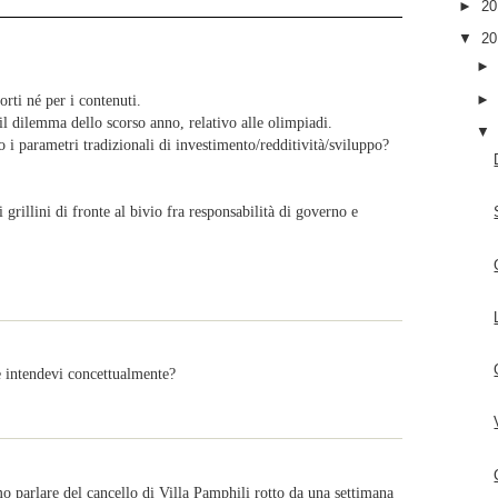
►
2
▼
2
rti né per i contenuti.
il dilemma dello scorso anno, relativo alle olimpiadi.
i parametri tradizionali di investimento/redditività/sviluppo?
rillini di fronte al bivio fra responsabilità di governo e
se intendevi concettualmente?
mo parlare del cancello di Villa Pamphili rotto da una settimana