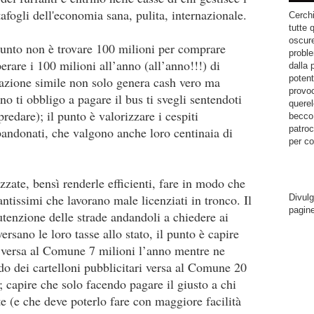
tafogli dell'economia sana, pulita, internazionale.
Cerchi
tutte 
oscure
unto non è trovare 100 milioni per comprare
proble
rare i 100 milioni all’anno (all’anno!!!) di
dalla 
potent
 azione simile non solo genera cash vero ma
provoc
ino ti obbligo a pagare il bus ti svegli sentendoti
querel
predare)
; il punto è valorizzare i cespiti
becco.
patroc
andonati, che valgono anche loro centinaia di
per co
zzate, bensì renderle efficienti, fare in modo che
antissimi che lavorano male licenziati in tronco. Il
Divulg
pagin
utenzione delle strade andandoli a chiedere ai
rsano le loro tasse allo stato, il punto è capire
 versa al Comune 7 milioni l’anno mentre ne
do dei cartelloni pubblicitari versa al Comune 20
; capire che solo facendo pagare il giusto a chi
nte (e che deve poterlo fare con maggiore facilità