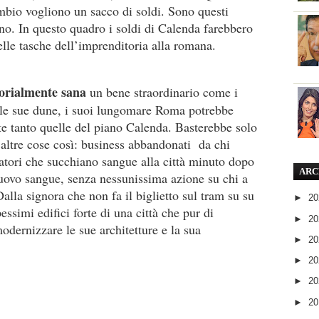
ambio vogliono un sacco di soldi. Sono questi
eno. In questo quadro i soldi di Calenda farebbero
nelle tasche dell’imprenditoria alla romana.
orialmente sana
un bene straordinario come i
, le sue dune, i suoi lungomare Roma potrebbe
e tanto quelle del piano Calenda. Basterebbe solo
 altre cose così: business abbandonati
da chi
atori che succhiano sangue alla città minuto dopo
ARC
uovo sangue, senza nessunissima azione su chi a
Dalla signora che non fa il biglietto sul tram su su
►
2
essimi edifici forte di una città che pur di
►
2
odernizzare le sue architetture e la sua
►
2
►
2
►
2
►
2