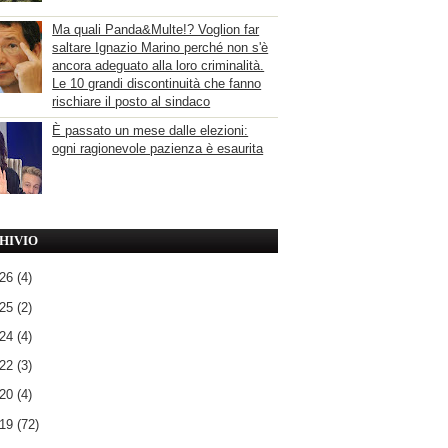
Ma quali Panda&Multe!? Voglion far
saltare Ignazio Marino perché non s'è
ancora adeguato alla loro criminalità.
Le 10 grandi discontinuità che fanno
rischiare il posto al sindaco
È passato un mese dalle elezioni:
ogni ragionevole pazienza è esaurita
HIVIO
026
(4)
025
(2)
024
(4)
022
(3)
020
(4)
019
(72)