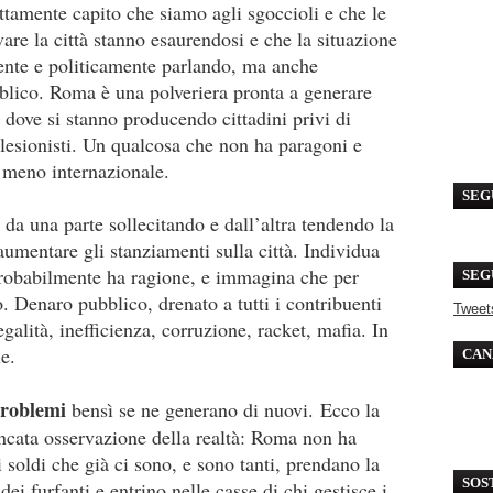
ttamente capito che siamo agli sgoccioli e che le
vare la città stanno esaurendosi e che la situazione
ente e politicamente parlando, ma anche
bblico. Roma è una polveriera pronta a generare
 dove si stanno producendo cittadini privi di
tolesionisti. Un qualcosa che non ha paragoni e
e meno internazionale.
SEG
a una parte sollecitando e dall’altra tendendo la
entare gli stanziamenti sulla città. Individua
probabilmente ha ragione, e immagina che per
SEG
o. Denaro pubblico, drenato a tutti i contribuenti
Tweet
legalità, inefficienza, corruzione, racket, mafia. In
e.
CAN
problemi
bensì se ne generano di nuovi.
Ecco la
mancata osservazione della realtà: Roma non ha
 soldi che già ci sono, e sono tanti, prendano la
SOS
ei furfanti e entrino nelle casse di chi gestisce i