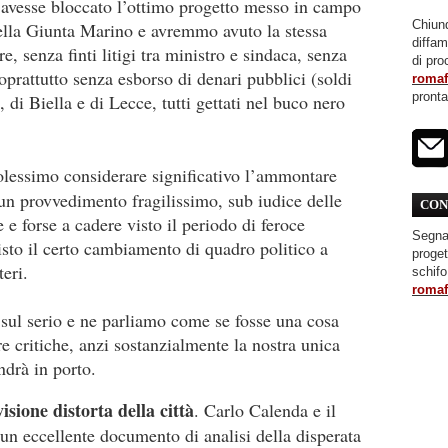
 avesse bloccato l’ottimo progetto messo in campo
Chiunq
ella Giunta Marino e avremmo avuto la stessa
diffa
, senza finti litigi tra ministro e sindaca, senza
di pro
soprattutto senza esborso di denari pubblici (soldi
roma
pront
, di Biella e di Lecce, tutti gettati nel buco nero
lessimo considerare significativo l’ammontare
un provvedimento fragilissimo, sub iudice delle
CON
 e forse a cadere visto il periodo di feroce
Segnal
isto il certo cambiamento di quadro politico a
proget
teri.
schifo
roma
sul serio e ne parliamo come se fosse una cosa
 critiche, anzi sostanzialmente la nostra unica
ndrà in porto.
isione distorta della città
. Carlo Calenda e il
un eccellente documento di analisi della disperata