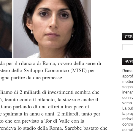
CER
a per il rilancio di Roma, ovvero della serie di
AVV
istero dello Sviluppo Economico (MISE) per
Roma 
isogna partire da due premesse.
approf
metter
segnal
iamo di 2 miliardi di investimenti sembra che
inenar
conniv
à, tenuto conto il bilancio, la stazza e anche il
versa 
stiamo parlando di una cifretta incapace di
La pub
e spalmata in annu e anni. 2 miliardi, tanto per
la pro
redazi
o che era previsto a Tor di Valle con la
contro
endeva lo stadio della Roma. Sarebbe bastato che
sempli