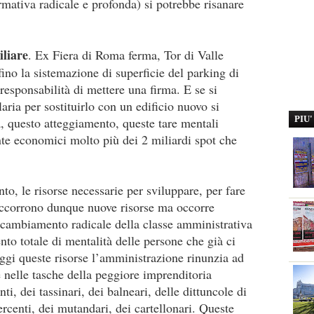
mativa radicale e profonda) si potrebbe risanare
iliare
. Ex Fiera di Roma ferma, Tor di Valle
ino la sistemazione di superficie del parking di
responsabilità di mettere una firma. E se si
laria per sostituirlo con un edificio nuovo si
PIU
, questo atteggiamento, queste tare mentali
ente economici molto più dei 2 miliardi spot che
o, le risorse necessarie per sviluppare, per fare
 occorrono dunque nuove risorse ma occorre
 cambiamento radicale della classe amministrativa
to totale di mentalità delle persone che già ci
gi queste risorse l’amministrazione rinunzia ad
e nelle tasche della peggiore imprenditoria
i, dei tassinari, dei balneari, delle dittuncole di
rcenti, dei mutandari, dei cartellonari. Queste