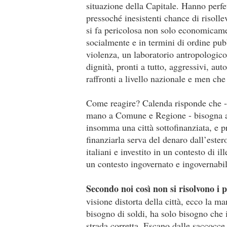
situazione della Capitale. Hanno perfe
pressoché inesistenti chance di risolle
si fa pericolosa non solo economicam
socialmente e in termini di ordine pu
violenza, un laboratorio antropologico
dignità, pronti a tutto, aggressivi, au
raffronti a livello nazionale e men ch
Come reagire? Calenda risponde che - d
mano a Comune e Regione - bisogna aum
insomma una città sottofinanziata, e 
finanziarla serva del denaro dall’ester
italiani e investito in un contesto di il
un contesto ingovernato e ingovernabil
Secondo noi così non si risolvono i 
visione distorta della città, ecco la 
bisogno di soldi, ha solo bisogno che i
strada corretta. Escano dalle saccocce d