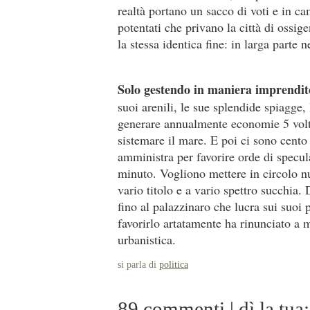
realtà portano un sacco di voti e in c
potentati che privano la città di ossig
la stessa identica fine: in larga parte 
Solo gestendo in maniera imprendit
suoi arenili, le sue splendide spiagge
generare annualmente economie 5 volt
sistemare il mare. E poi ci sono cento
amministra per favorire orde di specul
minuto. Vogliono mettere in circolo n
vario titolo e a vario spettro succhia. 
fino al palazzinaro che lucra sui suoi p
favorirlo artatamente ha rinunciato a m
urbanistica.
si parla di
politica
89 commenti | dì la tua: