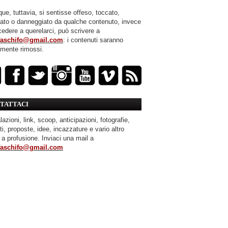
ue, tuttavia, si sentisse offeso, toccato,
mato o danneggiato da qualche contenuto, invece
cedere a querelarci, può scrivere a
faschifo@gmail.com
: i contenuti saranno
amente rimossi.
TATTACI
azioni, link, scoop, anticipazioni, fotografie,
ti, proposte, idee, incazzature e vario altro
 a profusione. Inviaci una mail a
faschifo@gmail.com