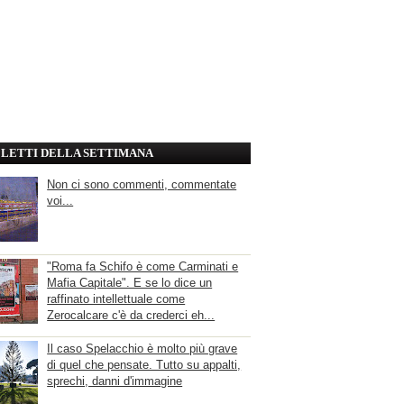
' LETTI DELLA SETTIMANA
Non ci sono commenti, commentate
voi...
"Roma fa Schifo è come Carminati e
Mafia Capitale". E se lo dice un
raffinato intellettuale come
Zerocalcare c'è da crederci eh...
Il caso Spelacchio è molto più grave
di quel che pensate. Tutto su appalti,
sprechi, danni d'immagine