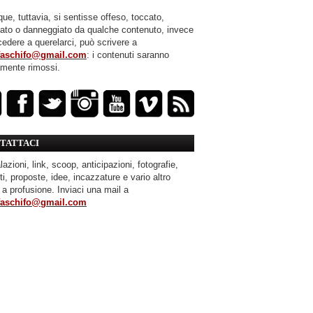
ue, tuttavia, si sentisse offeso, toccato,
mato o danneggiato da qualche contenuto, invece
cedere a querelarci, può scrivere a
faschifo@gmail.com
: i contenuti saranno
amente rimossi.
TATTACI
azioni, link, scoop, anticipazioni, fotografie,
ti, proposte, idee, incazzature e vario altro
 a profusione. Inviaci una mail a
faschifo@gmail.com