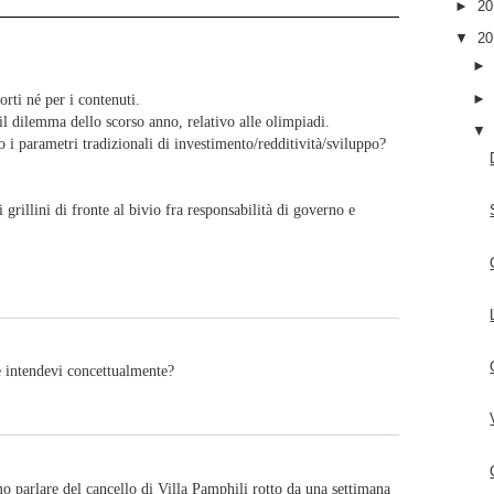
►
2
▼
2
rti né per i contenuti.
il dilemma dello scorso anno, relativo alle olimpiadi.
i parametri tradizionali di investimento/redditività/sviluppo?
rillini di fronte al bivio fra responsabilità di governo e
se intendevi concettualmente?
mo parlare del cancello di Villa Pamphili rotto da una settimana