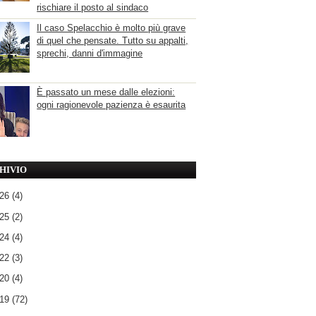
rischiare il posto al sindaco
Il caso Spelacchio è molto più grave
di quel che pensate. Tutto su appalti,
sprechi, danni d'immagine
È passato un mese dalle elezioni:
ogni ragionevole pazienza è esaurita
HIVIO
026
(4)
025
(2)
024
(4)
022
(3)
020
(4)
019
(72)