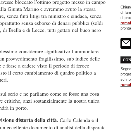
 avesse bloccato l’ottimo progetto messo in campo
Chiunq
ella Giunta Marino e avremmo avuto la stessa
diffa
, senza finti litigi tra ministro e sindaca, senza
di pro
soprattutto senza esborso di denari pubblici (soldi
roma
pront
, di Biella e di Lecce, tutti gettati nel buco nero
lessimo considerare significativo l’ammontare
un provvedimento fragilissimo, sub iudice delle
CON
 e forse a cadere visto il periodo di feroce
Segnal
isto il certo cambiamento di quadro politico a
proget
teri.
schifo
roma
sul serio e ne parliamo come se fosse una cosa
 critiche, anzi sostanzialmente la nostra unica
ndrà in porto.
isione distorta della città
. Carlo Calenda e il
un eccellente documento di analisi della disperata