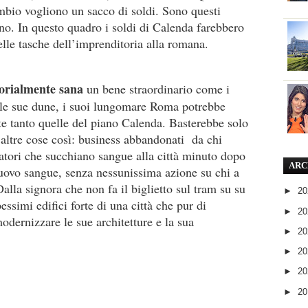
ambio vogliono un sacco di soldi. Sono questi
eno. In questo quadro i soldi di Calenda farebbero
nelle tasche dell’imprenditoria alla romana.
orialmente sana
un bene straordinario come i
, le sue dune, i suoi lungomare Roma potrebbe
e tanto quelle del piano Calenda. Basterebbe solo
 altre cose così: business abbandonati
da chi
atori che succhiano sangue alla città minuto dopo
ARC
uovo sangue, senza nessunissima azione su chi a
Dalla signora che non fa il biglietto sul tram su su
►
2
essimi edifici forte di una città che pur di
►
2
odernizzare le sue architetture e la sua
►
2
►
2
►
2
►
2