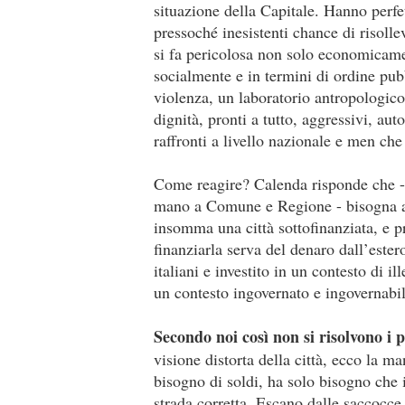
situazione della Capitale. Hanno perfe
pressoché inesistenti chance di risolle
si fa pericolosa non solo economicam
socialmente e in termini di ordine pu
violenza, un laboratorio antropologico
dignità, pronti a tutto, aggressivi, au
raffronti a livello nazionale e men ch
Come reagire? Calenda risponde che - d
mano a Comune e Regione - bisogna aum
insomma una città sottofinanziata, e 
finanziarla serva del denaro dall’ester
italiani e investito in un contesto di il
un contesto ingovernato e ingovernabil
Secondo noi così non si risolvono i 
visione distorta della città, ecco la 
bisogno di soldi, ha solo bisogno che i
strada corretta. Escano dalle saccocce d