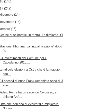
018
(140)
017
(242)
►
dicembre
(14)
►
novembre
(14)
▼
ottobre
(18)
Decine di scippatrici in metro. Le filmiamo. Ci
pr...
Stazione Tiburtina. La "riqualificazione" dopo
l'a...
Gli investimenti del Comune per il
Capodanno 2018....
Le ridicole elezioni a Ostia che è la maggior
riso...
Gli adesivi di Anna Frank romanista sono di 3
anni...
Video. Roma ha un secondo Colosseo, si
chiama Anfi...
Città che cercano di evolversi e migliorare.
Nuovo...