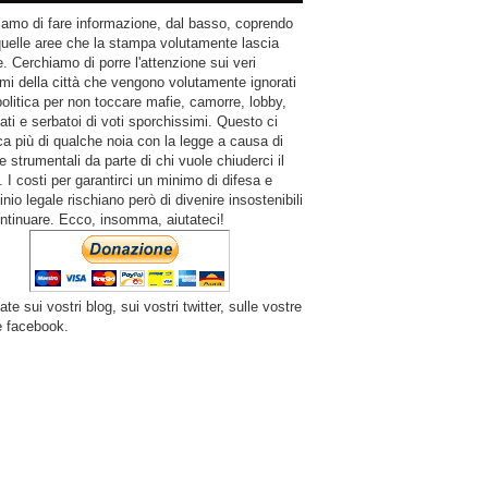
amo di fare informazione, dal basso, coprendo
quelle aree che la stampa volutamente lascia
. Cerchiamo di porre l'attenzione sui veri
mi della città che vengono volutamente ignorati
politica per non toccare mafie, camorre, lobby,
ati e serbatoi di voti sporchissimi. Questo ci
a più di qualche noia con la legge a causa di
e strumentali da parte di chi vuole chiuderci il
 I costi per garantirci un minimo di difesa e
inio legale rischiano però di divenire insostenibili
ntinuare. Ecco, insomma, aiutateci!
ate sui vostri blog, sui vostri twitter, sulle vostre
e facebook.