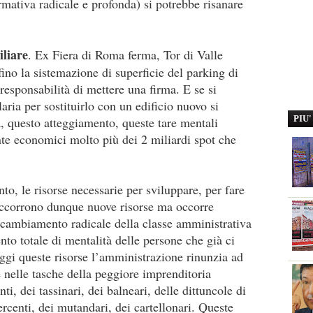
mativa radicale e profonda) si potrebbe risanare
iliare
. Ex Fiera di Roma ferma, Tor di Valle
ino la sistemazione di superficie del parking di
responsabilità di mettere una firma. E se si
laria per sostituirlo con un edificio nuovo si
PIU
, questo atteggiamento, queste tare mentali
ente economici molto più dei 2 miliardi spot che
o, le risorse necessarie per sviluppare, per fare
 occorrono dunque nuove risorse ma occorre
 cambiamento radicale della classe amministrativa
to totale di mentalità delle persone che già ci
gi queste risorse l’amministrazione rinunzia ad
e nelle tasche della peggiore imprenditoria
i, dei tassinari, dei balneari, delle dittuncole di
rcenti, dei mutandari, dei cartellonari. Queste