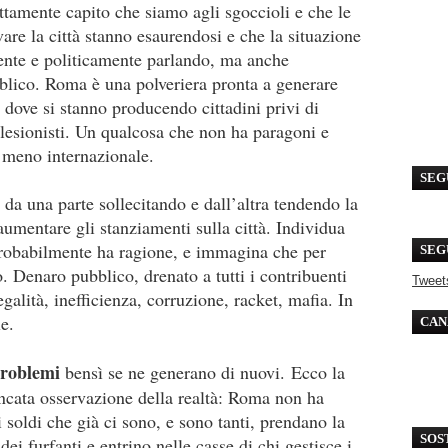
ttamente capito che siamo agli sgoccioli e che le
vare la città stanno esaurendosi e che la situazione
ente e politicamente parlando, ma anche
bblico. Roma è una polveriera pronta a generare
 dove si stanno producendo cittadini privi di
tolesionisti. Un qualcosa che non ha paragoni e
e meno internazionale.
SEG
a una parte sollecitando e dall’altra tendendo la
entare gli stanziamenti sulla città. Individua
probabilmente ha ragione, e immagina che per
SEG
o. Denaro pubblico, drenato a tutti i contribuenti
Tweet
legalità, inefficienza, corruzione, racket, mafia. In
e.
CAN
problemi
bensì se ne generano di nuovi.
Ecco la
mancata osservazione della realtà: Roma non ha
 soldi che già ci sono, e sono tanti, prendano la
SOS
ei furfanti e entrino nelle casse di chi gestisce i