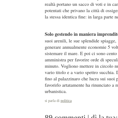
realtà portano un sacco di voti e in c
potentati che privano la città di ossig
la stessa identica fine: in larga parte 
Solo gestendo in maniera imprendit
suoi arenili, le sue splendide spiagge
generare annualmente economie 5 volt
sistemare il mare. E poi ci sono cento
amministra per favorire orde di specul
minuto. Vogliono mettere in circolo n
vario titolo e a vario spettro succhia. 
fino al palazzinaro che lucra sui suoi p
favorirlo artatamente ha rinunciato a m
urbanistica.
si parla di
politica
89 commenti | dì la tua: