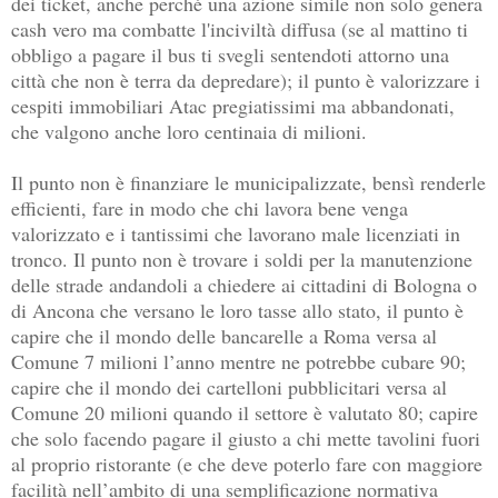
dei ticket, anche perché una azione simile non solo genera
cash vero ma combatte l'inciviltà diffusa (se al mattino ti
obbligo a pagare il bus ti svegli sentendoti attorno una
città che non è terra da depredare)
; il punto è valorizzare i
cespiti immobiliari Atac pregiatissimi ma abbandonati,
che valgono anche loro centinaia di milioni.
Il punto non è finanziare le municipalizzate, bensì renderle
efficienti, fare in modo che chi lavora bene venga
valorizzato e i tantissimi che lavorano male licenziati in
tronco. Il punto non è trovare i soldi per la manutenzione
delle strade andandoli a chiedere ai cittadini di Bologna o
di Ancona che versano le loro tasse allo stato, il punto è
capire che il mondo delle bancarelle a Roma versa al
Comune 7 milioni l’anno mentre ne potrebbe cubare 90;
capire che il mondo dei cartelloni pubblicitari versa al
Comune 20 milioni quando il settore è valutato 80; capire
che solo facendo pagare il giusto a chi mette tavolini fuori
al proprio ristorante (e che deve poterlo fare con maggiore
facilità nell’ambito di una semplificazione normativa