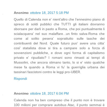
Anonimo
ottobre 18, 2017 5:18 PM
Quello di Calenda non e' nient'altro che l'ennesimo piano di
spreco di soldi pubblici che TUTTI gli italiani dovranno
sborsare per darli in pasto a Roma, che poi puntualmente li
scialacquera' nel suo malaffare...un finto salva-Roma che
come al solito pesera' soprattutto sulle tasche dei
contribuenti del Nord. Quale futuro puo' avere una citta'
cosi' statalista dove si tira a campare solo a forza di
sovvenzioni pubbliche, e dove ogni forma di capitalismo
privato e' ripudiato? I romani sono rimasti ai tempi di
Mussolini, che ancora stimano tanto, lo si e' visto qualche
mese fa quando a Roma vi fu' la guerriglia urbana dei
tassinari fascistoni contro le leggi pro-UBER.
Rispondi
Anonimo
ottobre 18, 2017 6:04 PM
Calenda non ha ben compreso che il punto non è trovare
100 milioni per comprare autobus Atac, il punto semmai è