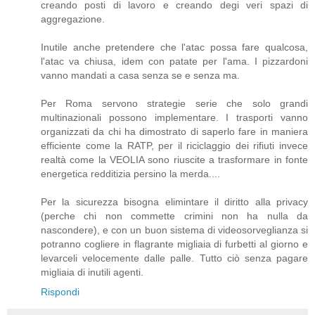
creando posti di lavoro e creando degi veri spazi di
aggregazione.
Inutile anche pretendere che l'atac possa fare qualcosa,
l'atac va chiusa, idem con patate per l'ama. I pizzardoni
vanno mandati a casa senza se e senza ma.
Per Roma servono strategie serie che solo grandi
multinazionali possono implementare. I trasporti vanno
organizzati da chi ha dimostrato di saperlo fare in maniera
efficiente come la RATP, per il riciclaggio dei rifiuti invece
realtà come la VEOLIA sono riuscite a trasformare in fonte
energetica redditizia persino la merda....
Per la sicurezza bisogna elimintare il diritto alla privacy
(perche chi non commette crimini non ha nulla da
nascondere), e con un buon sistema di videosorveglianza si
potranno cogliere in flagrante migliaia di furbetti al giorno e
levarceli velocemente dalle palle. Tutto ciò senza pagare
migliaia di inutili agenti.
Rispondi