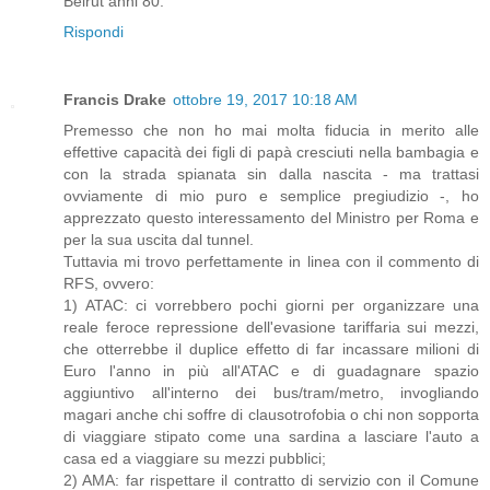
Beirut anni 80.
Rispondi
Francis Drake
ottobre 19, 2017 10:18 AM
Premesso che non ho mai molta fiducia in merito alle
effettive capacità dei figli di papà cresciuti nella bambagia e
con la strada spianata sin dalla nascita - ma trattasi
ovviamente di mio puro e semplice pregiudizio -, ho
apprezzato questo interessamento del Ministro per Roma e
per la sua uscita dal tunnel.
Tuttavia mi trovo perfettamente in linea con il commento di
RFS, ovvero:
1) ATAC: ci vorrebbero pochi giorni per organizzare una
reale feroce repressione dell'evasione tariffaria sui mezzi,
che otterrebbe il duplice effetto di far incassare milioni di
Euro l'anno in più all'ATAC e di guadagnare spazio
aggiuntivo all'interno dei bus/tram/metro, invogliando
magari anche chi soffre di clausotrofobia o chi non sopporta
di viaggiare stipato come una sardina a lasciare l'auto a
casa ed a viaggiare su mezzi pubblici;
2) AMA: far rispettare il contratto di servizio con il Comune