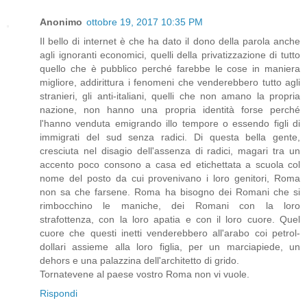
Anonimo
ottobre 19, 2017 10:35 PM
Il bello di internet è che ha dato il dono della parola anche
agli ignoranti economici, quelli della privatizzazione di tutto
quello che è pubblico perché farebbe le cose in maniera
migliore, addirittura i fenomeni che venderebbero tutto agli
stranieri, gli anti-italiani, quelli che non amano la propria
nazione, non hanno una propria identità forse perché
l'hanno venduta emigrando illo tempore o essendo figli di
immigrati del sud senza radici. Di questa bella gente,
cresciuta nel disagio dell'assenza di radici, magari tra un
accento poco consono a casa ed etichettata a scuola col
nome del posto da cui provenivano i loro genitori, Roma
non sa che farsene. Roma ha bisogno dei Romani che si
rimbocchino le maniche, dei Romani con la loro
strafottenza, con la loro apatia e con il loro cuore. Quel
cuore che questi inetti venderebbero all'arabo coi petrol-
dollari assieme alla loro figlia, per un marciapiede, un
dehors e una palazzina dell'architetto di grido.
Tornatevene al paese vostro Roma non vi vuole.
Rispondi