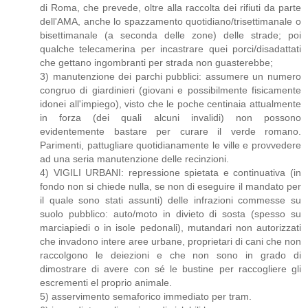
di Roma, che prevede, oltre alla raccolta dei rifiuti da parte
dell'AMA, anche lo spazzamento quotidiano/trisettimanale o
bisettimanale (a seconda delle zone) delle strade; poi
qualche telecamerina per incastrare quei porci/disadattati
che gettano ingombranti per strada non guasterebbe;
3) manutenzione dei parchi pubblici: assumere un numero
congruo di giardinieri (giovani e possibilmente fisicamente
idonei all'impiego), visto che le poche centinaia attualmente
in forza (dei quali alcuni invalidi) non possono
evidentemente bastare per curare il verde romano.
Parimenti, pattugliare quotidianamente le ville e provvedere
ad una seria manutenzione delle recinzioni.
4) VIGILI URBANI: repressione spietata e continuativa (in
fondo non si chiede nulla, se non di eseguire il mandato per
il quale sono stati assunti) delle infrazioni commesse su
suolo pubblico: auto/moto in divieto di sosta (spesso su
marciapiedi o in isole pedonali), mutandari non autorizzati
che invadono intere aree urbane, proprietari di cani che non
raccolgono le deiezioni e che non sono in grado di
dimostrare di avere con sé le bustine per raccogliere gli
escrementi el proprio animale.
5) asservimento semaforico immediato per tram.