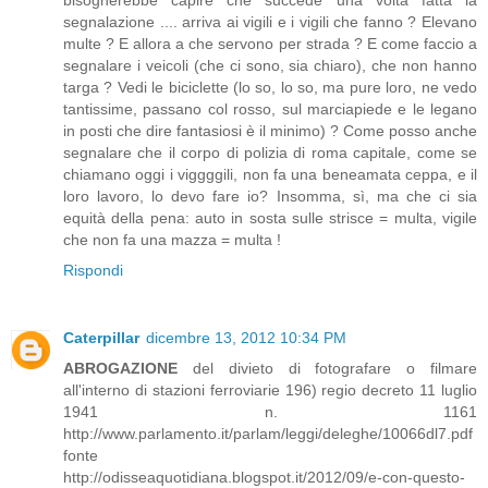
segnalazione .... arriva ai vigili e i vigili che fanno ? Elevano
multe ? E allora a che servono per strada ? E come faccio a
segnalare i veicoli (che ci sono, sia chiaro), che non hanno
targa ? Vedi le biciclette (lo so, lo so, ma pure loro, ne vedo
tantissime, passano col rosso, sul marciapiede e le legano
in posti che dire fantasiosi è il minimo) ? Come posso anche
segnalare che il corpo di polizia di roma capitale, come se
chiamano oggi i viggggili, non fa una beneamata ceppa, e il
loro lavoro, lo devo fare io? Insomma, sì, ma che ci sia
equità della pena: auto in sosta sulle strisce = multa, vigile
che non fa una mazza = multa !
Rispondi
Caterpillar
dicembre 13, 2012 10:34 PM
ABROGAZIONE
del divieto di fotografare o filmare
all'interno di stazioni ferroviarie 196) regio decreto 11 luglio
1941 n. 1161
http://www.parlamento.it/parlam/leggi/deleghe/10066dl7.pdf
fonte
http://odisseaquotidiana.blogspot.it/2012/09/e-con-questo-