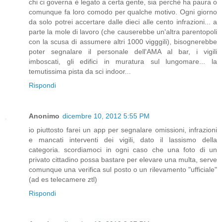
chi ci governa è legato a certa gente, sia perchè ha paura o
comunque fa loro comodo per qualche motivo. Ogni giorno
da solo potrei accertare dalle dieci alle cento infrazioni... a
parte la mole di lavoro (che causerebbe un'altra parentopoli
con la scusa di assumere altri 1000 vigggili), bisognerebbe
poter segnalare il personale dell'AMA al bar, i vigili
imboscati, gli edifici in muratura sul lungomare... la
temutissima pista da sci indoor...
Rispondi
Anonimo
dicembre 10, 2012 5:55 PM
io piuttosto farei un app per segnalare omissioni, infrazioni
e mancati interventi dei vigili, dato il lassismo della
categoria. scordiamoci in ogni caso che una foto di un
privato cittadino possa bastare per elevare una multa, serve
comunque una verifica sul posto o un rilevamento "ufficiale"
(ad es telecamere ztl)
Rispondi