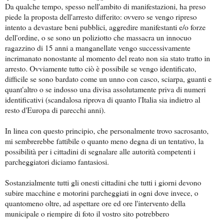
Da qualche tempo, spesso nell'ambito di manifestazioni, ha preso
piede la proposta dell'arresto differito: ovvero se vengo ripreso
intento a devastare beni pubblici, aggredire manifestanti e/o forze
dell'ordine, o se sono un poliziotto che massacra un innocuo
ragazzino di 15 anni a manganellate vengo successivamente
incrimanato nonostante al momento del reato non sia stato tratto in
arresto. Ovviamente tutto ciò è possibile se vengo identificato,
difficile se sono bardato come un unno con casco, sciarpa, guanti e
quant'altro o se indosso una divisa assolutamente priva di numeri
identificativi (scandalosa riprova di quanto l'Italia sia indietro al
resto d'Europa di parecchi anni).
In linea con questo principio, che personalmente trovo sacrosanto,
mi sembrerebbe fattibile o quanto meno degna di un tentativo, la
possibilità per i cittadini di segnalare alle autorità competenti i
parcheggiatori diciamo fantasiosi.
Sostanzialmente tutti gli onesti cittadini che tutti i giorni devono
subire macchine e motorini parcheggiati in ogni dove invece, o
quantomeno oltre, ad aspettare ore ed ore l'intervento della
municipale o riempire di foto il vostro sito potrebbero