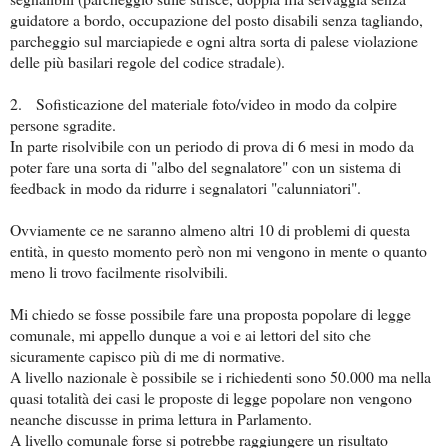
guidatore a bordo, occupazione del posto disabili senza tagliando,
parcheggio sul marciapiede e ogni altra sorta di palese violazione
delle più basilari regole del codice stradale).
2. Sofisticazione del materiale foto/video in modo da colpire
persone sgradite.
In parte risolvibile con un periodo di prova di 6 mesi in modo da
poter fare una sorta di "albo del segnalatore" con un sistema di
feedback in modo da ridurre i segnalatori "calunniatori".
Ovviamente ce ne saranno almeno altri 10 di problemi di questa
entità, in questo momento però non mi vengono in mente o quanto
meno li trovo facilmente risolvibili.
Mi chiedo se fosse possibile fare una proposta popolare di legge
comunale, mi appello dunque a voi e ai lettori del sito che
sicuramente capisco più di me di normative.
A livello nazionale è possibile se i richiedenti sono 50.000 ma nella
quasi totalità dei casi le proposte di legge popolare non vengono
neanche discusse in prima lettura in Parlamento.
A livello comunale forse si potrebbe raggiungere un risultato