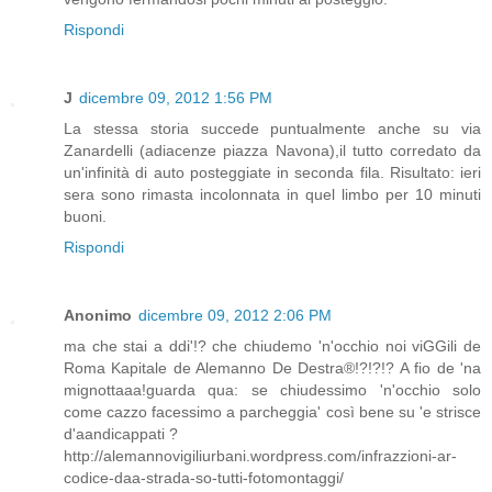
Rispondi
J
dicembre 09, 2012 1:56 PM
La stessa storia succede puntualmente anche su via
Zanardelli (adiacenze piazza Navona),il tutto corredato da
un'infinità di auto posteggiate in seconda fila. Risultato: ieri
sera sono rimasta incolonnata in quel limbo per 10 minuti
buoni.
Rispondi
Anonimo
dicembre 09, 2012 2:06 PM
ma che stai a ddi'!? che chiudemo 'n'occhio noi viGGili de
Roma Kapitale de Alemanno De Destra®!?!?!? A fio de 'na
mignottaaa!guarda qua: se chiudessimo 'n'occhio solo
come cazzo facessimo a parcheggia' così bene su 'e strisce
d'aandicappati ?
http://alemannovigiliurbani.wordpress.com/infrazzioni-ar-
codice-daa-strada-so-tutti-fotomontaggi/