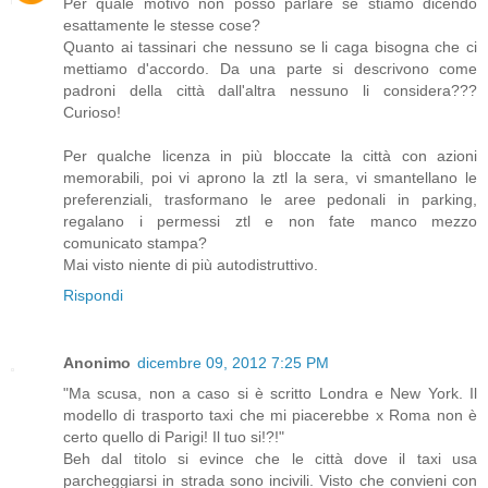
Per quale motivo non posso parlare se stiamo dicendo
esattamente le stesse cose?
Quanto ai tassinari che nessuno se li caga bisogna che ci
mettiamo d'accordo. Da una parte si descrivono come
padroni della città dall'altra nessuno li considera???
Curioso!
Per qualche licenza in più bloccate la città con azioni
memorabili, poi vi aprono la ztl la sera, vi smantellano le
preferenziali, trasformano le aree pedonali in parking,
regalano i permessi ztl e non fate manco mezzo
comunicato stampa?
Mai visto niente di più autodistruttivo.
Rispondi
Anonimo
dicembre 09, 2012 7:25 PM
"Ma scusa, non a caso si è scritto Londra e New York. Il
modello di trasporto taxi che mi piacerebbe x Roma non è
certo quello di Parigi! Il tuo si!?!"
Beh dal titolo si evince che le città dove il taxi usa
parcheggiarsi in strada sono incivili. Visto che convieni con