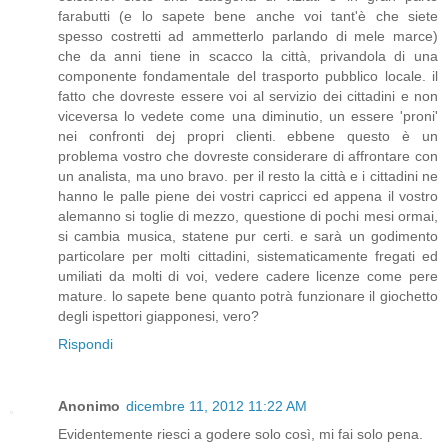
farabutti (e lo sapete bene anche voi tant'è che siete
spesso costretti ad ammetterlo parlando di mele marce)
che da anni tiene in scacco la città, privandola di una
componente fondamentale del trasporto pubblico locale. il
fatto che dovreste essere voi al servizio dei cittadini e non
viceversa lo vedete come una diminutio, un essere 'proni'
nei confronti dej propri clienti. ebbene questo è un
problema vostro che dovreste considerare di affrontare con
un analista, ma uno bravo. per il resto la città e i cittadini ne
hanno le palle piene dei vostri capricci ed appena il vostro
alemanno si toglie di mezzo, questione di pochi mesi ormai,
si cambia musica, statene pur certi. e sarà un godimento
particolare per molti cittadini, sistematicamente fregati ed
umiliati da molti di voi, vedere cadere licenze come pere
mature. lo sapete bene quanto potrà funzionare il giochetto
degli ispettori giapponesi, vero?
Rispondi
Anonimo
dicembre 11, 2012 11:22 AM
Evidentemente riesci a godere solo così, mi fai solo pena.