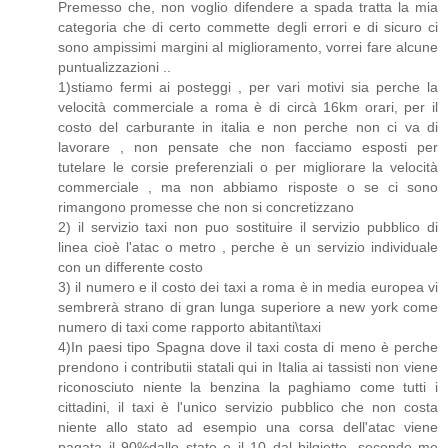
Premesso che, non voglio difendere a spada tratta la mia
categoria che di certo commette degli errori e di sicuro ci
sono ampissimi margini al miglioramento, vorrei fare alcune
puntualizzazioni ..
1)stiamo fermi ai posteggi , per vari motivi sia perche la
velocità commerciale a roma è di circà 16km orari, per il
costo del carburante in italia e non perche non ci va di
lavorare , non pensate che non facciamo esposti per
tutelare le corsie preferenziali o per migliorare la velocità
commerciale , ma non abbiamo risposte o se ci sono
rimangono promesse che non si concretizzano
2) il servizio taxi non puo sostituire il servizio pubblico di
linea cioè l'atac o metro , perche è un servizio individuale
con un differente costo
3) il numero e il costo dei taxi a roma è in media europea vi
sembrerà strano di gran lunga superiore a new york come
numero di taxi come rapporto abitanti\taxi
4)In paesi tipo Spagna dove il taxi costa di meno è perche
prendono i contributii statali qui in Italia ai tassisti non viene
riconosciuto niente la benzina la paghiamo come tutti i
cittadini, il taxi è l'unico servizio pubblico che non costa
niente allo stato ad esempio una corsa dell'atac viene
pagata il 90%dallo stato e il 10 dal bilgietto, secondo me