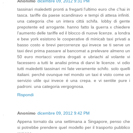
Anonimo
dicembre 09, 2012 9:31 PM
tassinari maledetti pronti a fregarti l'ultimo euro che c'hai in
tasca. tariffe da paese scandinavo e tempi di attesa infiniti.
una categoria che un intera cittá schifa. lobby di gente
prepotente ed arrogante. hanno fatto la guerra x chiedere
l'aumento delle tariffe ed il blocco di nuove licenze. a londra
e bew york esistono le cooperative di minicab taxi privati a
basso costo e brevi percorrenze qui invece se ti serve un
taxi devi prima passare al bancomat a prelevare almeno un
50 euro mortacci vostra drogati e ubriachi al volante vi
facessero a tutti le analisi prima di darvi le licenze. vi odio
tutti maledetti tassinari mi fate veramente schifo. solo quelli
italiani. perché ovunque nel mondo un taxi é visto come un
servizio utile qui invece é una crepa. e vi sentite pure i
padroni. una categoria vergognosa.
Rispondi
Anonimo
dicembre 09, 2012 9:42 PM
Appena tornato da una settimana a Singapore, penso che
si potrebbe prendere quel modello per il trasporto pubblico