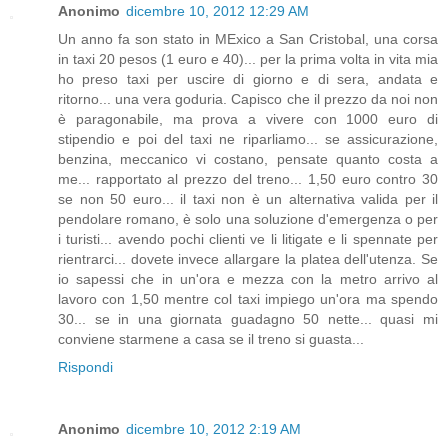
Anonimo
dicembre 10, 2012 12:29 AM
Un anno fa son stato in MExico a San Cristobal, una corsa
in taxi 20 pesos (1 euro e 40)... per la prima volta in vita mia
ho preso taxi per uscire di giorno e di sera, andata e
ritorno... una vera goduria. Capisco che il prezzo da noi non
è paragonabile, ma prova a vivere con 1000 euro di
stipendio e poi del taxi ne riparliamo... se assicurazione,
benzina, meccanico vi costano, pensate quanto costa a
me... rapportato al prezzo del treno... 1,50 euro contro 30
se non 50 euro... il taxi non è un alternativa valida per il
pendolare romano, è solo una soluzione d'emergenza o per
i turisti... avendo pochi clienti ve li litigate e li spennate per
rientrarci... dovete invece allargare la platea dell'utenza. Se
io sapessi che in un'ora e mezza con la metro arrivo al
lavoro con 1,50 mentre col taxi impiego un'ora ma spendo
30... se in una giornata guadagno 50 nette... quasi mi
conviene starmene a casa se il treno si guasta...
Rispondi
Anonimo
dicembre 10, 2012 2:19 AM