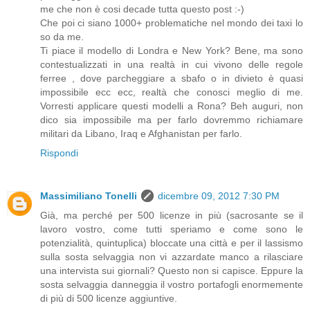
me che non è cosi decade tutta questo post :-)
Che poi ci siano 1000+ problematiche nel mondo dei taxi lo
so da me.
Ti piace il modello di Londra e New York? Bene, ma sono
contestualizzati in una realtà in cui vivono delle regole
ferree , dove parcheggiare a sbafo o in divieto è quasi
impossibile ecc ecc, realtà che conosci meglio di me.
Vorresti applicare questi modelli a Rona? Beh auguri, non
dico sia impossibile ma per farlo dovremmo richiamare
militari da Libano, Iraq e Afghanistan per farlo.
Rispondi
Massimiliano Tonelli
dicembre 09, 2012 7:30 PM
Già, ma perché per 500 licenze in più (sacrosante se il
lavoro vostro, come tutti speriamo e come sono le
potenzialità, quintuplica) bloccate una città e per il lassismo
sulla sosta selvaggia non vi azzardate manco a rilasciare
una intervista sui giornali? Questo non si capisce. Eppure la
sosta selvaggia danneggia il vostro portafogli enormemente
di più di 500 licenze aggiuntive.