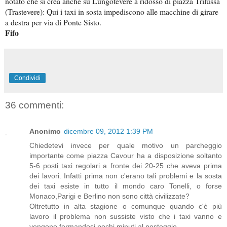
notato che si crea anche su Lungotevere a ridosso di piazza Trilussa
(Trastevere): Qui i taxi in sosta impediscono alle macchine di girare
a destra per via di Ponte Sisto.
Fifo
Condividi
36 commenti:
Anonimo
dicembre 09, 2012 1:39 PM
Chiedetevi invece per quale motivo un parcheggio
importante come piazza Cavour ha a disposizione soltanto
5-6 posti taxi regolari a fronte dei 20-25 che aveva prima
dei lavori. Infatti prima non c'erano tali problemi e la sosta
dei taxi esiste in tutto il mondo caro Tonelli, o forse
Monaco,Parigi e Berlino non sono città civilizzate?
Oltretutto in alta stagione o comunque quando c'è più
lavoro il problema non sussiste visto che i taxi vanno e
vengono fermandosi pochi minuti al posteggio.