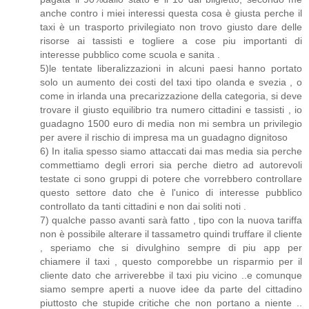
anche contro i miei interessi questa cosa è giusta perche il
taxi è un trasporto privilegiato non trovo giusto dare delle
risorse ai tassisti e togliere a cose piu importanti di
interesse pubblico come scuola e sanita .
5)le tentate liberalizzazioni in alcuni paesi hanno portato
solo un aumento dei costi del taxi tipo olanda e svezia , o
come in irlanda una precarizzazione della categoria, si deve
trovare il giusto equilibrio tra numero cittadini e tassisti , io
guadagno 1500 euro di media non mi sembra un privilegio
per avere il rischio di impresa ma un guadagno dignitoso
6) In italia spesso siamo attaccati dai mas media sia perche
commettiamo degli errori sia perche dietro ad autorevoli
testate ci sono gruppi di potere che vorrebbero controllare
questo settore dato che è l'unico di interesse pubblico
controllato da tanti cittadini e non dai soliti noti .
7) qualche passo avanti sarà fatto , tipo con la nuova tariffa
non è possibile alterare il tassametro quindi truffare il cliente
, speriamo che si divulghino sempre di piu app per
chiamere il taxi , questo comporebbe un risparmio per il
cliente dato che arriverebbe il taxi piu vicino ..e comunque
siamo sempre aperti a nuove idee da parte del cittadino
piuttosto che stupide critiche che non portano a niente ..