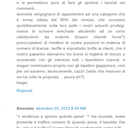
e si permettono pure di fare gli spiritosi i tassisti nei
commenti ...
dovreste vergognarvi di appartenere ad una categoria che
è ormai odiata dal 90% dei romani, che scontano
quotidianamente sulla loro pelle i vostri assurdi privilegi.
invece di scrivere minchiate alludendo ad un certo
celodurismo da oratorio (traumi infantili forse?)
preoccupatevi di rivedere le vostre posizioni in materia di
numero di licenze, tariffe e soprattutto truffe ai clienti, che il
vostro paparino alemanno tra breve si toglierà di mezzo e
sconterete con gli interessi tutti i favoritismi ricevuti. e
magari cominciamo proprio con gli ispettori giapponesi, così
per voi saranno, tecnicamente, cazzi! (vedo che nessuno di
voi ha colto la proposta ... paura eh?)
biagio
Rispondi
Anonimo
dicembre 10, 2012 8:44 AM
"o tendenza a sparire quando piove" ? ma scusate, avete
presente il traffico romano di quando piove, il tassista che
fa, vola sul traffico? siamo bloccati esattamente come tutti.