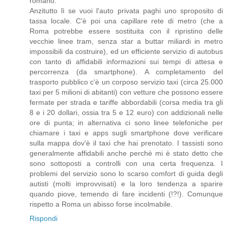
romano.
Anzitutto lì se vuoi l'auto privata paghi uno sproposito di
tassa locale. C'è poi una capillare rete di metro (che a
Roma potrebbe essere sostituita con il ripristino delle
vecchie linee tram, senza star a buttar miliardi in metro
impossibili da costruire), ed un efficiente servizio di autobus
con tanto di affidabili informazioni sui tempi di attesa e
percorrenza (da smartphone). A completamento del
trasporto pubblico c'è un corposo servizio taxi (circa 25.000
taxi per 5 milioni di abitanti) con vetture che possono essere
fermate per strada e tariffe abbordabili (corsa media tra gli
8 e i 20 dollari, ossia tra 5 e 12 euro) con addizionali nelle
ore di punta; in alternativa ci sono linee telefoniche per
chiamare i taxi e apps sugli smartphone dove verificare
sulla mappa dov'è il taxi che hai prenotato. I tassisti sono
generalmente affidabili anche perchè mi è stato detto che
sono sottoposti a controlli con una certa frequenza. I
problemi del servizio sono lo scarso comfort di guida degli
autisti (molti improvvisati) e la loro tendenza a sparire
quando piove, temendo di fare incidenti (!?!). Comunque
rispetto a Roma un abisso forse incolmabile.
Rispondi