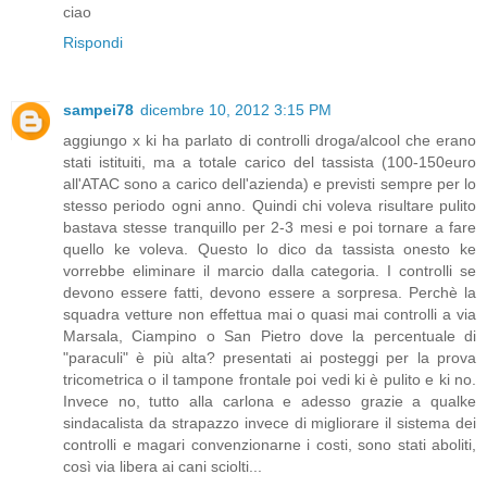
ciao
Rispondi
sampei78
dicembre 10, 2012 3:15 PM
aggiungo x ki ha parlato di controlli droga/alcool che erano
stati istituiti, ma a totale carico del tassista (100-150euro
all'ATAC sono a carico dell'azienda) e previsti sempre per lo
stesso periodo ogni anno. Quindi chi voleva risultare pulito
bastava stesse tranquillo per 2-3 mesi e poi tornare a fare
quello ke voleva. Questo lo dico da tassista onesto ke
vorrebbe eliminare il marcio dalla categoria. I controlli se
devono essere fatti, devono essere a sorpresa. Perchè la
squadra vetture non effettua mai o quasi mai controlli a via
Marsala, Ciampino o San Pietro dove la percentuale di
"paraculi" è più alta? presentati ai posteggi per la prova
tricometrica o il tampone frontale poi vedi ki è pulito e ki no.
Invece no, tutto alla carlona e adesso grazie a qualke
sindacalista da strapazzo invece di migliorare il sistema dei
controlli e magari convenzionarne i costi, sono stati aboliti,
così via libera ai cani sciolti...