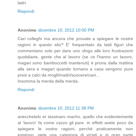
ladri.
Rispondi
Anonimo
dicembre 10, 2012 10:00 PM
Cari colleghi ma ancora che provate a spiegare le nostre
ragioni in questo sito? E' frequentato da laidi figuri che
commentano solo per dare uno sfogo alle loro frustrazioni
quotidiane, gente che al lavoro (se ce l'hanno un lavoro,
magari sono bamboccetti mantenuti) è prona dalla mattina
alla sera e magari quando tornano a casa vengono pure
presi a calci da mogli/madri/suocere/cani...
Insomma la merda della merda.
Rispondi
Anonimo
dicembre 10, 2012 11:38 PM
ariecchetelo er tassinaro macho, quello che evidentemente
al 'lavoro' fa come cazzo gli pare. in effetti avete poco da
spiegare le vostre ragioni, perché praticamente non
esistono. siete una categoria di viziati e in gran parte