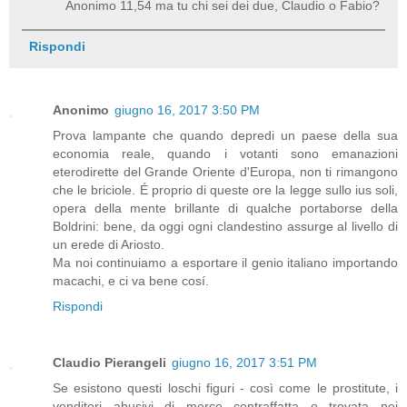
Anonimo 11,54 ma tu chi sei dei due, Claudio o Fabio?
Rispondi
Anonimo
giugno 16, 2017 3:50 PM
Prova lampante che quando depredi un paese della sua
economia reale, quando i votanti sono emanazioni
eterodirette del Grande Oriente d'Europa, non ti rimangono
che le briciole. É proprio di queste ore la legge sullo ius soli,
opera della mente brillante di qualche portaborse della
Boldrini: bene, da oggi ogni clandestino assurge al livello di
un erede di Ariosto.
Ma noi continuiamo a esportare il genio italiano importando
macachi, e ci va bene cosí.
Rispondi
Claudio Pierangeli
giugno 16, 2017 3:51 PM
Se esistono questi loschi figuri - così come le prostitute, i
venditori abusivi di merce contraffatta o trovata nei