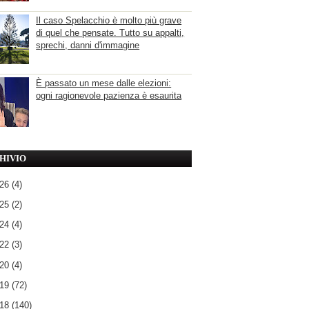
Il caso Spelacchio è molto più grave
di quel che pensate. Tutto su appalti,
sprechi, danni d'immagine
È passato un mese dalle elezioni:
ogni ragionevole pazienza è esaurita
HIVIO
026
(4)
025
(2)
024
(4)
022
(3)
020
(4)
019
(72)
018
(140)