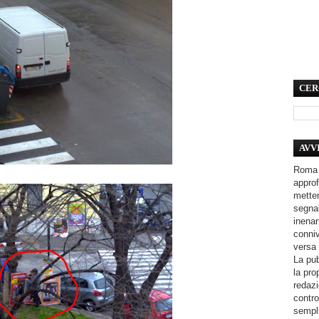
CER
AVV
Roma 
approf
metter
segnal
inenar
conniv
versa 
La pub
la pro
redazi
contro
sempli