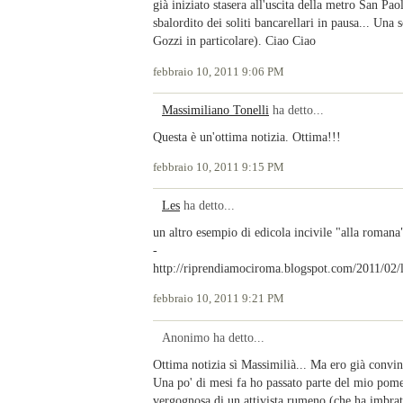
già iniziato stasera all'uscita della metro San Pa
sbalordito dei soliti bancarellari in pausa... Una 
Gozzi in particolare). Ciao Ciao
febbraio 10, 2011 9:06 PM
Massimiliano Tonelli
ha detto...
Questa è un'ottima notizia. Ottima!!!
febbraio 10, 2011 9:15 PM
Les
ha detto...
un altro esempio di edicola incivile "alla romana
-
http://riprendiamociroma.blogspot.com/2011/02/l
febbraio 10, 2011 9:21 PM
Anonimo ha detto...
Ottima notizia sì Massimilià... Ma ero già convint
Una po' di mesi fa ho passato parte del mio pomer
vergognosa di un attivista rumeno (che ha imbratta