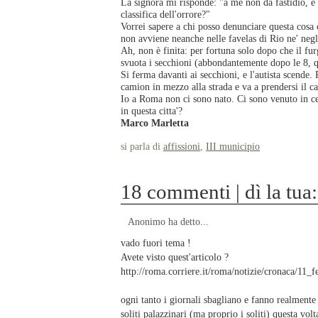
La signora mi risponde: "a me non dà fastidio, e 
classifica dell'orrore?"
Vorrei sapere a chi posso denunciare questa cosa
non avviene neanche nelle favelas di Rio ne' neg
Ah, non è finita: per fortuna solo dopo che il f
svuota i secchioni (abbondantemente dopo le 8, q
Si ferma davanti ai secchioni, e l'autista scende. 
camion in mezzo alla strada e va a prendersi il caf
Io a Roma non ci sono nato. Ci sono venuto in cer
in questa citta'?
Marco Marletta
si parla di
affissioni
,
III municipio
18 commenti | dì la tua:
Anonimo ha detto...
vado fuori tema !
Avete visto quest'articolo ?
http://roma.corriere.it/roma/notizie/cronaca/11
ogni tanto i giornali sbagliano e fanno realmente 
soliti palazzinari (ma proprio i soliti) questa volt