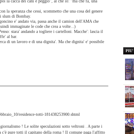
poi la cacca dei cani è peggio", al che io: "ma che fa, una
 con la speranza che cessi, scommetto che una cosa del genere
li slum di Bombay.
urgoncino e' andato via, passa anche il camion dell'AMA che
uindi immaginate le code che crea a volte...)
Penso: stara' andando a togliere i cartelloni. Macche': lascia il
fe' al bar.
ca di un lavoro e di una dignita'. Ma che dignita' e' possibile
PIU
_febbraio_10/residence-totti-181438253900.shtml
giornalismo ! Le solite speculazioni sotto veltroni . A parte i
a c'è pure totti il capitano della roma ! Il comune paga l'affitto