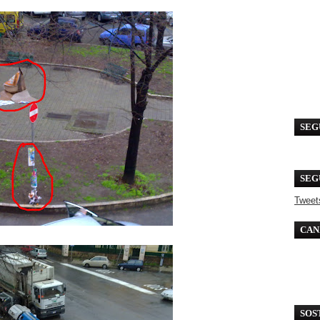
SEG
SEG
Tweet
CAN
SOS