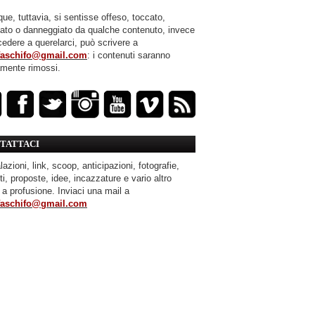
ue, tuttavia, si sentisse offeso, toccato,
mato o danneggiato da qualche contenuto, invece
cedere a querelarci, può scrivere a
faschifo@gmail.com
: i contenuti saranno
amente rimossi.
TATTACI
azioni, link, scoop, anticipazioni, fotografie,
ti, proposte, idee, incazzature e vario altro
 a profusione. Inviaci una mail a
faschifo@gmail.com