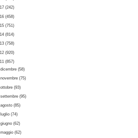
017
(242)
016
(458)
015
(751)
014
(814)
013
(758)
012
(920)
011
(857)
►
dicembre
(58)
►
novembre
(75)
►
ottobre
(93)
►
settembre
(95)
►
agosto
(85)
►
luglio
(74)
►
giugno
(62)
►
maggio
(62)