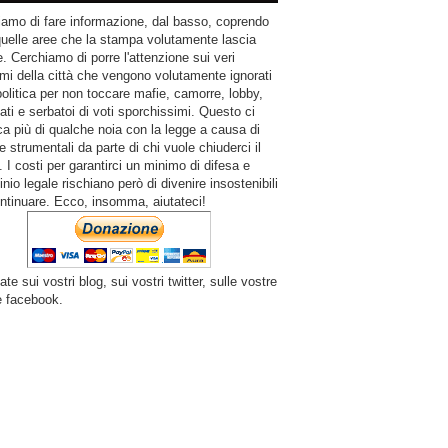
amo di fare informazione, dal basso, coprendo
quelle aree che la stampa volutamente lascia
. Cerchiamo di porre l'attenzione sui veri
mi della città che vengono volutamente ignorati
politica per non toccare mafie, camorre, lobby,
ati e serbatoi di voti sporchissimi. Questo ci
a più di qualche noia con la legge a causa di
e strumentali da parte di chi vuole chiuderci il
 I costi per garantirci un minimo di difesa e
inio legale rischiano però di divenire insostenibili
ntinuare. Ecco, insomma, aiutateci!
ate sui vostri blog, sui vostri twitter, sulle vostre
e facebook.