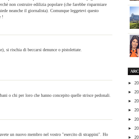
 perchè non costruire edilizia popolare (che farebbe risparmiare
chiede neanche il giornalista). Comunque leggetevi questo
 !
e), si rischia di beccarsi denunce o pistolettate.
ARC
►
2
►
2
ani o chi per loro che hanno concepito quelle strisce pedonali.
►
2
►
2
►
2
►
2
e avete un nuovo membro nel vostro "esercito di strappini". Ho
►
2