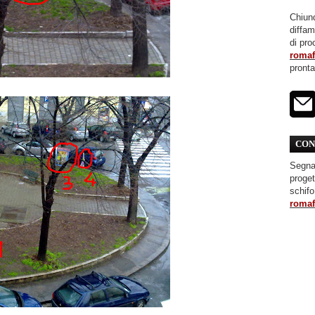
Chiunq
diffa
di pro
roma
pront
CON
Segnal
proget
schifo
roma