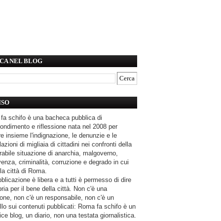
CA NEL BLOG
ISO
fa schifo è una bacheca pubblica di
ondimento e riflessione nata nel 2008 per
e insieme l'indignazione, le denunzie e le
azioni di migliaia di cittadini nei confronti della
rabile situazione di anarchia, malgoverno,
enza, criminalità, corruzione e degrado in cui
la città di Roma.
blicazione è libera e a tutti è permesso di dire
pria per il bene della città. Non c'è una
one, non c'è un responsabile, non c'è un
llo sui contenuti pubblicati: Roma fa schifo è un
ce blog, un diario, non una testata giornalistica.