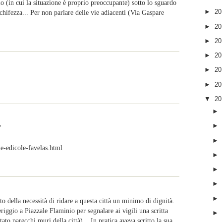
olo (in cui la situazione è proprio preoccupante) sotto lo sguardo
►
2
schifezza... Per non parlare delle vie adiacenti (Via Gaspare
►
2
►
2
►
2
►
2
►
2
▼
2
"
e-edicole-favelas.html
o della necessità di ridare a questa città un minimo di dignità.
iggio a Piazzale Flaminio per segnalare ai vigili una scritta
to parecchi muri della città)... In pratica aveva scritto la sua