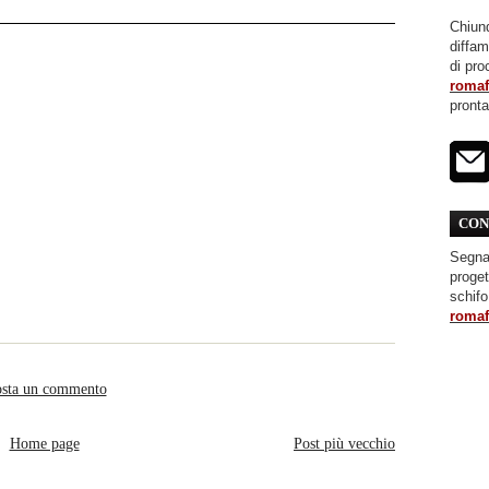
Chiunq
diffa
di pro
roma
pront
CON
Segnal
proget
schifo
roma
sta un commento
Home page
Post più vecchio