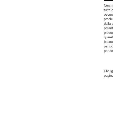
Cerchi
tutte 
oscure
proble
dalla 
potent
provoc
querel
becco.
patroc
per co
Divulg
pagin