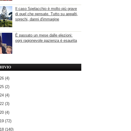
Il caso Spelacchio è molto più grave
di quel che pensate. Tutto su appalti,
sprechi, danni d'immagine
È passato un mese dalle elezioni:
ogni ragionevole pazienza è esaurita
HIVIO
026
(4)
025
(2)
024
(4)
022
(3)
020
(4)
019
(72)
018
(140)