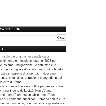
CA NEL BLOG
ISO
fa schifo è una bacheca pubblica di
ondimento e riflessione nata nel 2008 per
e insieme l'indignazione, le denunzie e le
azioni di migliaia di cittadini nei confronti della
rabile situazione di anarchia, malgoverno,
enza, criminalità, corruzione e degrado in cui
la città di Roma.
blicazione è libera e a tutti è permesso di dire
pria per il bene della città. Non c'è una
one, non c'è un responsabile, non c'è un
llo sui contenuti pubblicati: Roma fa schifo è un
ce blog, un diario, non una testata giornalistica.