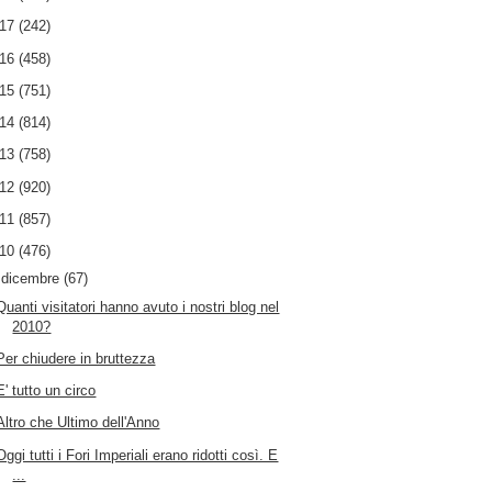
017
(242)
016
(458)
015
(751)
014
(814)
013
(758)
012
(920)
011
(857)
010
(476)
▼
dicembre
(67)
Quanti visitatori hanno avuto i nostri blog nel
2010?
Per chiudere in bruttezza
E' tutto un circo
Altro che Ultimo dell'Anno
Oggi tutti i Fori Imperiali erano ridotti così. E
...