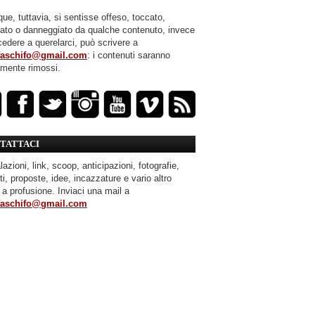
ue, tuttavia, si sentisse offeso, toccato,
mato o danneggiato da qualche contenuto, invece
cedere a querelarci, può scrivere a
faschifo@gmail.com
: i contenuti saranno
amente rimossi.
TATTACI
azioni, link, scoop, anticipazioni, fotografie,
ti, proposte, idee, incazzature e vario altro
 a profusione. Inviaci una mail a
faschifo@gmail.com