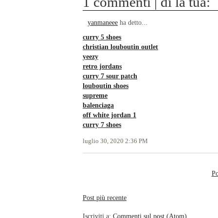
1 commenti | dì la tua:
yanmaneee
ha detto...
curry 5 shoes
christian louboutin outlet
yeezy
retro jordans
curry 7 sour patch
louboutin shoes
supreme
balenciaga
off white jordan 1
curry 7 shoes
luglio 30, 2020 2:36 PM
Po
Post più recente
Iscriviti a:
Commenti sul post (Atom)