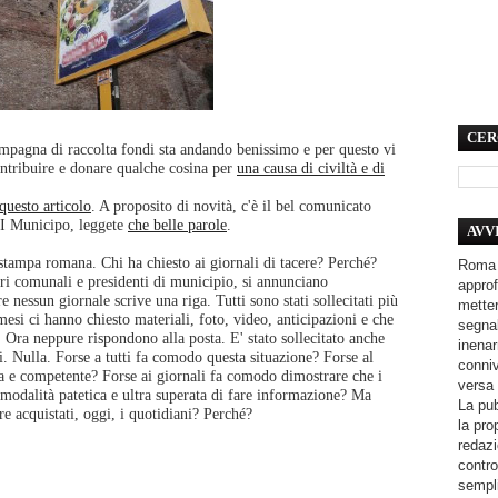
CER
mpagna di raccolta fondi sta andando benissimo e per questo vi
ontribuire e donare qualche cosina per
una causa di civiltà e di
questo articolo
. A proposito di novità, c'è il bel comunicato
II Municipo, leggete
che belle parole
.
AVV
 stampa romana. Chi ha chiesto ai giornali di tacere? Perché?
Roma 
ri comunali e presidenti di municipio, si annunciano
approf
 nessun giornale scrive una riga. Tutti sono stati sollecitati più
metter
 mesi ci hanno chiesto materiali, foto, video, anticipazioni e che
segnal
. Ora neppure rispondono alla posta. E' stato sollecitato anche
inenar
oni. Nulla. Forse a tutti fa comodo questa situazione? Forse al
conniv
 e competente? Forse ai giornali fa comodo dimostrare che i
versa 
 modalità patetica e ultra superata di fare informazione? Ma
La pub
e acquistati, oggi, i quotidiani? Perché?
la pro
redazi
contro
sempli