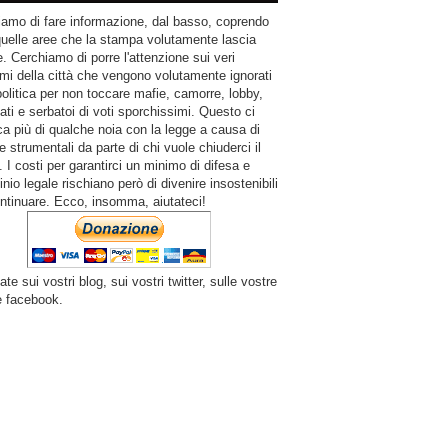
amo di fare informazione, dal basso, coprendo
quelle aree che la stampa volutamente lascia
. Cerchiamo di porre l'attenzione sui veri
mi della città che vengono volutamente ignorati
politica per non toccare mafie, camorre, lobby,
ati e serbatoi di voti sporchissimi. Questo ci
a più di qualche noia con la legge a causa di
e strumentali da parte di chi vuole chiuderci il
 I costi per garantirci un minimo di difesa e
inio legale rischiano però di divenire insostenibili
ntinuare. Ecco, insomma, aiutateci!
ate sui vostri blog, sui vostri twitter, sulle vostre
e facebook.