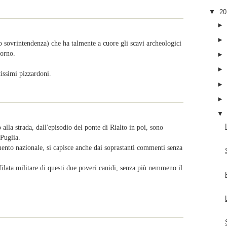
▼
2
o sovrintendenza) che ha talmente a cuore gli scavi archeologici
iorno.
tissimi pizzardoni.
lla strada, dall'episodio del ponte di Rialto in poi, sono
 Puglia.
mento nazionale, si capisce anche dai soprastanti commenti senza
filata militare di questi due poveri canidi, senza più nemmeno il