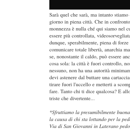
Sarà quel che sarà, ma intanto stiamo 
giorno in piena città. Che in confront
monnezza è nulla ché qui siamo nel cuo
essere più controllata, videosorveglia
dunque, sperabilmente, piena di forze 
comunicare totale libertà, anarchia ma 
se, nonostante il caldo, può essere anc
cosa sola: la città è fuori controllo, n
nessuno, non ha una autorità minimame
devi astenere dal buttare una cartacci
tirare fuori l'uccello e metterti a sco
fare. Tanto chi ti dice qualcosa? E all
triste che divertente...
*Sfruttiamo la presumibilmente buona 
la causa di chi sta lottando per la ped
Via di San Giovanni in Laterano pedo