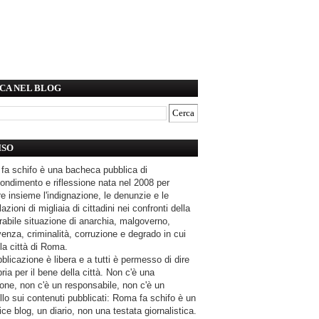
CA NEL BLOG
ISO
fa schifo è una bacheca pubblica di
ondimento e riflessione nata nel 2008 per
e insieme l'indignazione, le denunzie e le
azioni di migliaia di cittadini nei confronti della
rabile situazione di anarchia, malgoverno,
enza, criminalità, corruzione e degrado in cui
la città di Roma.
blicazione è libera e a tutti è permesso di dire
pria per il bene della città. Non c'è una
one, non c'è un responsabile, non c'è un
llo sui contenuti pubblicati: Roma fa schifo è un
ce blog, un diario, non una testata giornalistica.