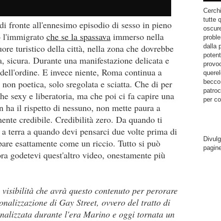
Cerchi
tutte 
di fronte all'ennesimo episodio di sesso in pieno
oscure
o l'immigrato
che se la spassava
immerso nella
proble
dalla 
re turistico della città, nella zona che dovrebbe
potent
ta, sicura. Durante una manifestazione delicata e
provoc
dell'ordine. E invece niente, Roma continua a
querel
becco.
non poetica, solo sregolata e sciatta. Che di per
patroc
he sexy e liberatoria, ma che poi ci fa capire una
per co
on ha il rispetto di nessuno, non mette paura a
nte credibile. Credibilità zero. Da quando ti
a a terra a quando devi pensarci due volte prima di
Divulg
mpare esattamente come un riccio. Tutto si può
pagin
ora godetevi quest'altro video, onestamente più
visibilità che avrà questo contenuto per perorare
onalizzazione di Gay Street, ovvero del tratto di
nalizzata durante l'era Marino e oggi tornata un