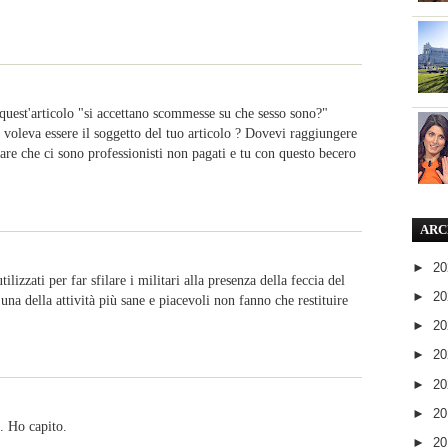
 quest'articolo "si accettano scommesse su che sesso sono?"
e voleva essere il soggetto del tuo articolo ? Dovevi raggiungere
sare che ci sono professionisti non pagati e tu con questo becero
ARC
►
2
izzati per far sfilare i militari alla presenza della feccia del
►
2
una della attività più sane e piacevoli non fanno che restituire
►
2
►
2
►
2
►
2
. Ho capito.
►
2