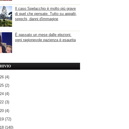
Il caso Spelacchio è molto più grave
di quel che pensate. Tutto su appalti,
sprechi, danni d'immagine
È passato un mese dalle elezioni:
ogni ragionevole pazienza è esaurita
HIVIO
026
(4)
025
(2)
024
(4)
022
(3)
020
(4)
019
(72)
018
(140)