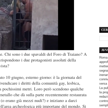
CER
AVV
. Chi sono i due spavaldi del Foro di Traiano? A
Roma 
rispondono i due protagonisti assoluti della
approf
 vista?
metter
segnal
inenar
to 10 giugno, esterno giorno: è la giornata del
conniv
vendicare i diritti della comunità gay, lesbica,
versa 
e a pochissimi metri. Loro però scendono qualche
La pub
la pro
 metallo che dà sulla parte recentemente restaurata
redazi
(o erano già mezzi nudi?) e iniziano a darci
contro
ll'area archeologica più importane del mondo. Si
sempli