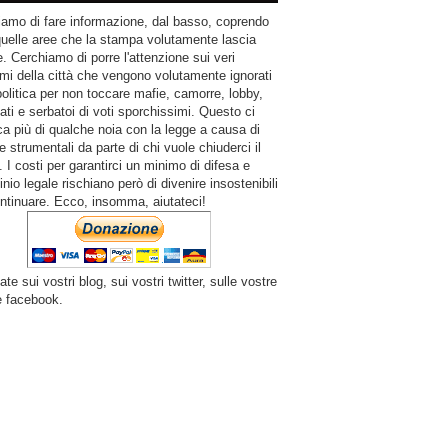
amo di fare informazione, dal basso, coprendo
quelle aree che la stampa volutamente lascia
. Cerchiamo di porre l'attenzione sui veri
mi della città che vengono volutamente ignorati
politica per non toccare mafie, camorre, lobby,
ati e serbatoi di voti sporchissimi. Questo ci
a più di qualche noia con la legge a causa di
e strumentali da parte di chi vuole chiuderci il
 I costi per garantirci un minimo di difesa e
inio legale rischiano però di divenire insostenibili
ntinuare. Ecco, insomma, aiutateci!
ate sui vostri blog, sui vostri twitter, sulle vostre
e facebook.