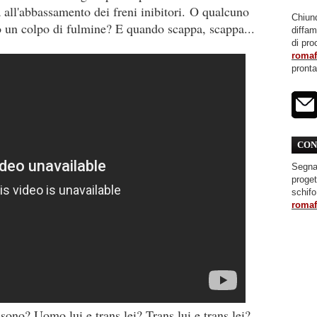
 all'abbassamento dei freni inibitori.
O qualcuno
Chiunq
 un colpo di fulmine? E quando scappa, scappa...
diffa
di pro
roma
pront
CON
Segnal
proget
schifo
roma
ono? Uomo lui e trans lei? Trans lui e trans lei?