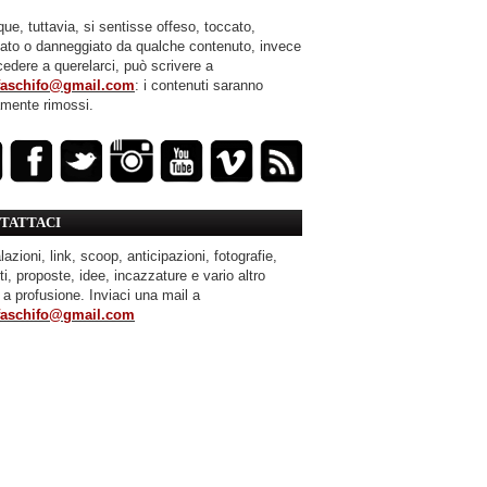
ue, tuttavia, si sentisse offeso, toccato,
mato o danneggiato da qualche contenuto, invece
cedere a querelarci, può scrivere a
faschifo@gmail.com
: i contenuti saranno
amente rimossi.
TATTACI
azioni, link, scoop, anticipazioni, fotografie,
ti, proposte, idee, incazzature e vario altro
 a profusione. Inviaci una mail a
faschifo@gmail.com