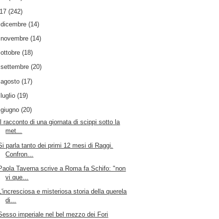
017
(242)
►
dicembre
(14)
►
novembre
(14)
►
ottobre
(18)
►
settembre
(20)
►
agosto
(17)
►
luglio
(19)
▼
giugno
(20)
Il racconto di una giornata di scippi sotto la
met...
Si parla tanto dei primi 12 mesi di Raggi.
Confron...
Paola Taverna scrive a Roma fa Schifo: "non
vi que...
L'incresciosa e misteriosa storia della querela
di...
Sesso imperiale nel bel mezzo dei Fori