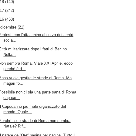
018
(140)
017
(242)
016
(458)
▼
dicembre
(21)
Protesti con l'attacchino abusivo dei centri
socia...
Città militarizzata dopo i fatti di Berlino.
Nulla...
Non sembra Roma. Viale XXI Aprile, ecco
perché è d...
Anas vuole gestire le strade di Roma. Ma
magari fo...
Possibile non ci sia una parte sana di Roma
capace...
Il Capodanno più male organizzato del
mondo. Qualc...
Perché nelle strade di Roma non sembra
Natale? Rif...
Il parere dell'Oref pagina per pagina. Tutto il