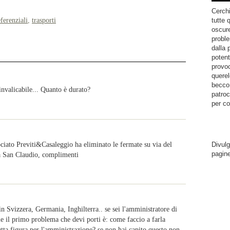
Cerchi
ferenziali
,
trasporti
tutte 
oscure
proble
dalla 
potent
provoc
querel
becco.
invalicabile... Quanto è durato?
patroc
per co
ociato Previti&Casaleggio ha eliminato le fermate su via del
Divulg
pagin
za San Claudio, complimenti
i in Svizzera, Germania, Inghilterra.. se sei l'amministratore di
e il primo problema che devi porti è: come faccio a farla
tta figura per l'amministrazione? se non hai capito questo non