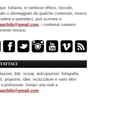
ue, tuttavia, si sentisse offeso, toccato,
mato o danneggiato da qualche contenuto, invece
cedere a querelarci, può scrivere a
faschifo@gmail.com
: i contenuti saranno
amente rimossi.
TATTACI
azioni, link, scoop, anticipazioni, fotografie,
ti, proposte, idee, incazzature e vario altro
 a profusione. Inviaci una mail a
faschifo@gmail.com