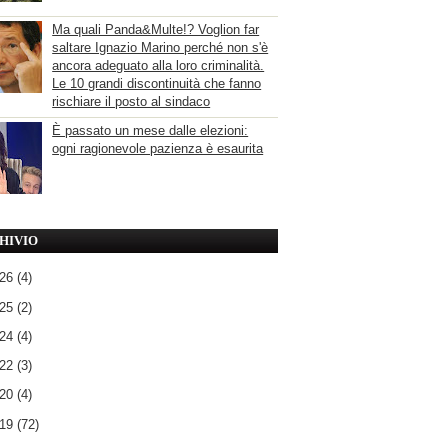
Ma quali Panda&Multe!? Voglion far
saltare Ignazio Marino perché non s'è
ancora adeguato alla loro criminalità.
Le 10 grandi discontinuità che fanno
rischiare il posto al sindaco
È passato un mese dalle elezioni:
ogni ragionevole pazienza è esaurita
HIVIO
026
(4)
025
(2)
024
(4)
022
(3)
020
(4)
019
(72)