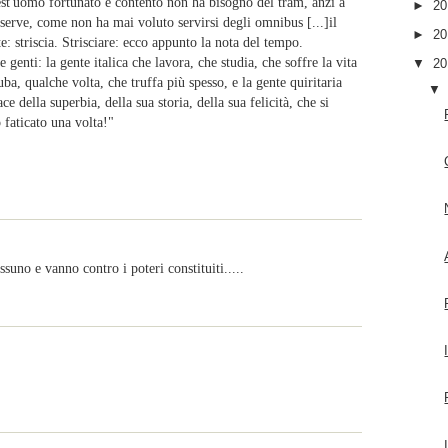
quest'uomo fortunato e contento non ha bisogno del tram, anzi a
►
2
serve, come non ha mai voluto servirsi degli omnibus [...]il
►
2
: striscia. Strisciare: ecco appunto la nota del tempo.
 genti: la gente italica che lavora, che studia, che soffre la vita
▼
2
ba, qualche volta, che truffa più spesso, e la gente quiritaria
e della superbia, della sua storia, della sua felicità, che si
o faticato una volta!"
.
uno e vanno contro i poteri constituiti.....