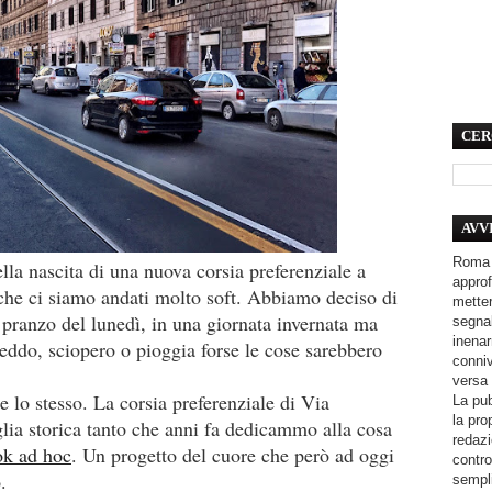
CER
AVV
Roma 
lla nascita di una nuova corsia preferenziale a
approf
che ci siamo andati molto soft. Abbiamo deciso di
metter
i pranzo del lunedì, in una giornata invernata ma
segnal
inenar
reddo, sciopero o pioggia forse le cose sarebbero
conniv
versa 
e lo stesso. La corsia preferenziale di Via
La pub
la pro
lia storica tanto che anni fa dedicammo alla cosa
redazi
ok ad hoc
. Un progetto del cuore che però ad oggi
contro
o.
sempli