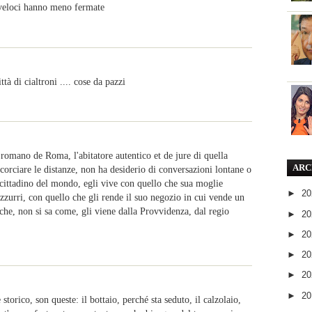
s veloci hanno meno fermate
tà di cialtroni .... cose da pazzi
 romano de Roma, l'abitatore autentico et de jure di quella
ARC
orciare le distanze, non ha desiderio di conversazioni lontane o
, cittadino del mondo, egli vive con quello che sua moglie
►
2
uzzurri, con quello che gli rende il suo negozio in cui vende un
che, non si sa come, gli viene dalla Provvidenza, dal regio
►
2
►
2
►
2
►
2
►
2
torico, son queste: il bottaio, perché sta seduto, il calzolaio,