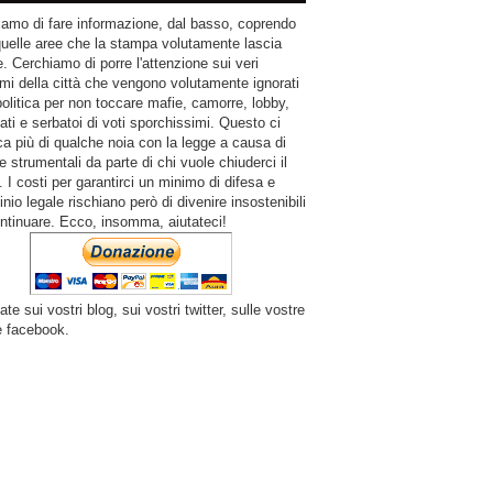
amo di fare informazione, dal basso, coprendo
quelle aree che la stampa volutamente lascia
. Cerchiamo di porre l'attenzione sui veri
mi della città che vengono volutamente ignorati
politica per non toccare mafie, camorre, lobby,
ati e serbatoi di voti sporchissimi. Questo ci
a più di qualche noia con la legge a causa di
e strumentali da parte di chi vuole chiuderci il
 I costi per garantirci un minimo di difesa e
inio legale rischiano però di divenire insostenibili
ntinuare. Ecco, insomma, aiutateci!
ate sui vostri blog, sui vostri twitter, sulle vostre
e facebook.