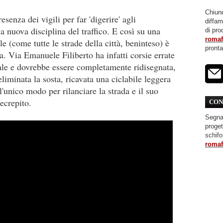
Chiunq
enza dei vigili per far 'digerire' agli
diffa
a nuova disciplina del traffico. E così su una
di pro
roma
e (come tutte le strade della città, beninteso) è
pront
a. Via Emanuele Filiberto ha infatti corsie errate
iale e dovrebbe essere completamente ridisegnata,
eliminata la sosta, ricavata una ciclabile leggera
l'unico modo per rilanciare la strada e il suo
ecrepito.
CON
Segnal
proget
schifo
roma