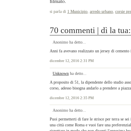
filmato.
si parla di
1 Municipio
,
arredo urbano
,
corsie pre
70 commenti | dì la tua:
Anonimo ha detto...
Anni fa avevano realizzato un jersey di cemento 
dicembre 12, 2016 2:31 PM
Unknown
ha detto...
A proposito di 51, la dipendente dello studio ass
corso, adesso bisogna andarlo a prendere a piaz
dicembre 12, 2016 2:35 PM
Anonimo ha detto...
Puoi permetterti di fare le strisce per terra se se
una città come Roma e vuoi fare una preferenzial
rispettare in modo che non diventi l'ennesima bru