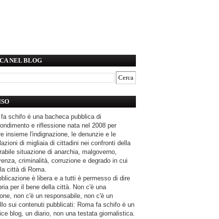
CA NEL BLOG
ISO
fa schifo è una bacheca pubblica di
ondimento e riflessione nata nel 2008 per
e insieme l'indignazione, le denunzie e le
azioni di migliaia di cittadini nei confronti della
rabile situazione di anarchia, malgoverno,
enza, criminalità, corruzione e degrado in cui
la città di Roma.
blicazione è libera e a tutti è permesso di dire
pria per il bene della città. Non c'è una
one, non c'è un responsabile, non c'è un
llo sui contenuti pubblicati: Roma fa schifo è un
ce blog, un diario, non una testata giornalistica.