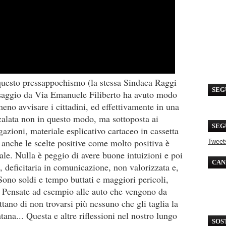
questo pressappochismo (la stessa Sindaca Raggi
SEG
saggio da Via Emanuele Filiberto ha avuto modo
eno avvisare i cittadini, ed effettivamente in una
calata non in questo modo, ma sottoposta ai
SEG
gazioni, materiale esplicativo cartaceo in cassetta
re anche le scelte positive come molto positiva è
Tweet
ziale. Nulla è peggio di avere buone intuizioni e poi
CAN
a, deficitaria in comunicazione, non valorizzata e,
ono soldi e tempo buttati e maggiori pericoli,
e. Pensate ad esempio alle auto che vengono da
ano di non trovarsi più nessuno che gli taglia la
ana... Questa e altre riflessioni nel nostro lungo
SOS