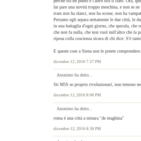
perché tra un punto e l'altro tira il fiato. Ora, 
lui pare una novità troppo meschina, e non se ne 
tram non ha slanci, non ha scosse, non ha vampate
Pertanto egli separa nettamente le due città, le due
in una battaglia d'ogni giorno, che specula, che ru
che non fa nulla, che non vuol null'altro che la pac
riposa colla coscienza sicura di chi dice: S'è tant
E queste cose a Siena non le potete comprendere
dicembre 12, 2016 7:27 PM
Anonimo ha detto...
Sti M5S so proprio rivoluzionari, non temono ness
dicembre 12, 2016 8:00 PM
Anonimo ha detto...
roma è una città a misura "de maghina"
dicembre 12, 2016 8:39 PM