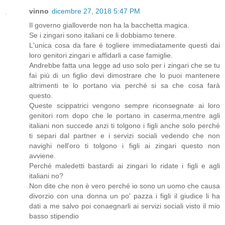
vinno
dicembre 27, 2018 5:47 PM
Il governo gialloverde non ha la bacchetta magica.
Se i zingari sono italiani ce li dobbiamo tenere.
L'unica cosa da fare é togliere immediatamente questi dai
loro genitori zingari e affidarli a case famiglie.
Andrebbe fatta una legge ad uso solo per i zingari che se tu
fai più di un figlio devi dimostrare che lo puoi mantenere
altrimenti te lo portano via perché si sa che cosa farà
questo.
Queste scippatrici vengono sempre riconsegnate ai loro
genitori rom dopo che le portano in caserma,mentre agli
italiani non succede anzi ti tolgono i figli anche solo perché
ti separi dal partner e i servizi sociali vedendo che non
navighi nell'oro ti tolgono i figli ai zingari questo non
avviene.
Perché maledetti bastardi ai zingari lo ridate i figli e agli
italiani no?
Non dite che non è vero perché io sono un uomo che causa
divorzio con una donna un po' pazza i figli il giudice li ha
dati a me salvo poi conaegnarli ai servizi sociali visto il mio
basso stipendio