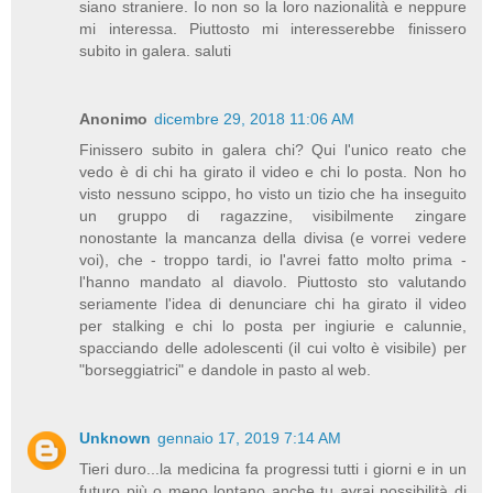
siano straniere. Io non so la loro nazionalità e neppure
mi interessa. Piuttosto mi interesserebbe finissero
subito in galera. saluti
Anonimo
dicembre 29, 2018 11:06 AM
Finissero subito in galera chi? Qui l'unico reato che
vedo è di chi ha girato il video e chi lo posta. Non ho
visto nessuno scippo, ho visto un tizio che ha inseguito
un gruppo di ragazzine, visibilmente zingare
nonostante la mancanza della divisa (e vorrei vedere
voi), che - troppo tardi, io l'avrei fatto molto prima -
l'hanno mandato al diavolo. Piuttosto sto valutando
seriamente l'idea di denunciare chi ha girato il video
per stalking e chi lo posta per ingiurie e calunnie,
spacciando delle adolescenti (il cui volto è visibile) per
"borseggiatrici" e dandole in pasto al web.
Unknown
gennaio 17, 2019 7:14 AM
Tieri duro...la medicina fa progressi tutti i giorni e in un
futuro più o meno lontano anche tu avrai possibilità di