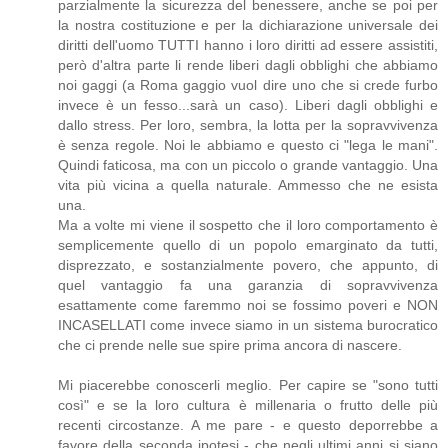
parzialmente la sicurezza del benessere, anche se poi per
la nostra costituzione e per la dichiarazione universale dei
diritti dell'uomo TUTTI hanno i loro diritti ad essere assistiti,
però d'altra parte li rende liberi dagli obblighi che abbiamo
noi gaggi (a Roma gaggio vuol dire uno che si crede furbo
invece è un fesso...sarà un caso). Liberi dagli obblighi e
dallo stress. Per loro, sembra, la lotta per la sopravvivenza
è senza regole. Noi le abbiamo e questo ci "lega le mani".
Quindi faticosa, ma con un piccolo o grande vantaggio. Una
vita più vicina a quella naturale. Ammesso che ne esista
una.
Ma a volte mi viene il sospetto che il loro comportamento è
semplicemente quello di un popolo emarginato da tutti,
disprezzato, e sostanzialmente povero, che appunto, di
quel vantaggio fa una garanzia di sopravvivenza
esattamente come faremmo noi se fossimo poveri e NON
INCASELLATI come invece siamo in un sistema burocratico
che ci prende nelle sue spire prima ancora di nascere.
Mi piacerebbe conoscerli meglio. Per capire se "sono tutti
così" e se la loro cultura è millenaria o frutto delle più
recenti circostanze. A me pare - e questo deporrebbe a
favore della seconda ipotesi - che negli ultimi anni si siano