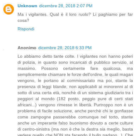
Unknown
dicembre 28, 2018 2:07 PM
Ma i vigilantes. Qual è il loro ruolo? Li paghiamo per far
cosa?
Rispondi
Anonimo
dicembre 28, 2018 6:33 PM
Lo abbiamo detto tante colte. I vigilantes non hanno poteri
di polizia, in quanto sono incaricati di pubblico servizio, al
massimo. Possono certamente fare qualcosa, ma
semplicemente chiamare le forze dell'ordine, le quali magari
vengono, le portano al commissariato ma poi, stante la
presenza di leggi blande, non applicabili ai minorenni al di
sotto di una certa età, nonchè di un sistema giudiziario tra i
peggiori al mondo (182 posto, peggio pure di certi stati
africani...) vengono rimesse in libertà. Purtroppo non è un
problema di facile soluzione, anche perchè chi le gonfiasse
come zampogne passerebbe comunque nel torto, stante
anche un imperante falso buonismo dovuto a certe culture
di centro-sinistra (ma non è che la destra sia meglio, basta
vedere quello che NON sta facendo il bullo padano...). Che