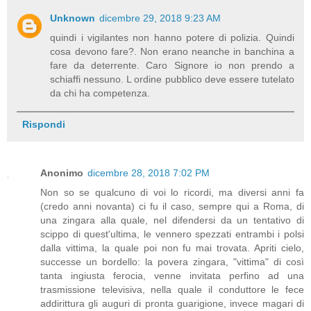
Unknown
dicembre 29, 2018 9:23 AM
quindi i vigilantes non hanno potere di polizia. Quindi
cosa devono fare?. Non erano neanche in banchina a
fare da deterrente. Caro Signore io non prendo a
schiaffi nessuno. L ordine pubblico deve essere tutelato
da chi ha competenza.
Rispondi
Anonimo
dicembre 28, 2018 7:02 PM
Non so se qualcuno di voi lo ricordi, ma diversi anni fa
(credo anni novanta) ci fu il caso, sempre qui a Roma, di
una zingara alla quale, nel difendersi da un tentativo di
scippo di quest'ultima, le vennero spezzati entrambi i polsi
dalla vittima, la quale poi non fu mai trovata. Apriti cielo,
successe un bordello: la povera zingara, "vittima" di così
tanta ingiusta ferocia, venne invitata perfino ad una
trasmissione televisiva, nella quale il conduttore le fece
addirittura gli auguri di pronta guarigione, invece magari di