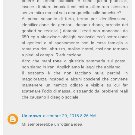
potere di ordine pubblico e sono quindi p.ufficiali,
invece di stare impalati col mitra all'entrata stessero
senza mitra ma col solo manganello sulle banchine?
Al primo sospetto di furto, fermo per identificazione,
identificazione dei genitori, daspo urbano, arrestio dei
genitori se recidivi ( datanto i reati non mancano: da
650 cp a violazione obblighi scolastici ecc) sottrazione
ai genitori e al spostamento non in casa famiglia a
roma ma rieti, abruzzo, molise interni, cosi non tornano
a piedi al campo. Rieducazione.
Altro che mani rotte o giustizia sommaria sul posto..
non siamo in iran. Applichiamo le leggi che abbiamo
Il sospetto è che non facciano nulla perché in
maggioranza incapaci e alcuni coscienti che conviene
mantenere un nemico odioso e visibile su cui far
scatenare l'odio di massa, distraendo dai problemi reali
che causano il disagio sociale
Unknown
dicembre 29, 2018 8:26 AM
Mi sembrerebbe un 'ottima idea.