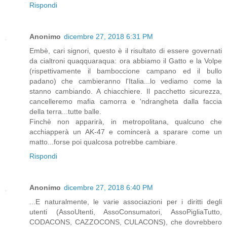
Rispondi
Anonimo
dicembre 27, 2018 6:31 PM
Embè, cari signori, questo è il risultato di essere governati
da cialtroni quaqquaraqua: ora abbiamo il Gatto e la Volpe
(rispettivamente il bamboccione campano ed il bullo
padano) che cambieranno l'Italia...lo vediamo come la
stanno cambiando. A chiacchiere. Il pacchetto sicurezza,
cancelleremo mafia camorra e 'ndrangheta dalla faccia
della terra...tutte balle.
Finchè non apparirà, in metropolitana, qualcuno che
acchiapperà un AK-47 e comincerà a sparare come un
matto...forse poi qualcosa potrebbe cambiare.
Rispondi
Anonimo
dicembre 27, 2018 6:40 PM
...E naturalmente, le varie associazioni per i diritti degli
utenti (AssoUtenti, AssoConsumatori, AssoPigliaTutto,
CODACONS, CAZZOCONS, CULACONS), che dovrebbero