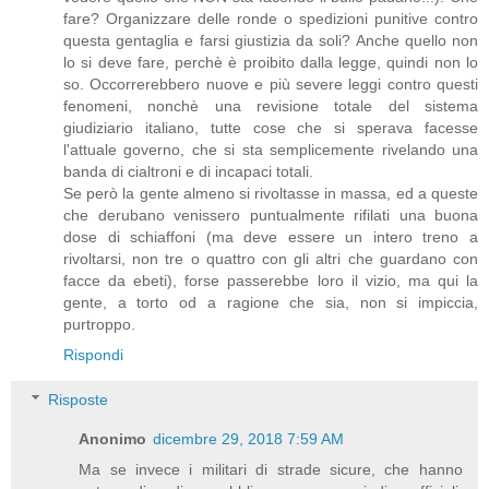
fare? Organizzare delle ronde o spedizioni punitive contro
questa gentaglia e farsi giustizia da soli? Anche quello non
lo si deve fare, perchè è proibito dalla legge, quindi non lo
so. Occorrerebbero nuove e più severe leggi contro questi
fenomeni, nonchè una revisione totale del sistema
giudiziario italiano, tutte cose che si sperava facesse
l'attuale governo, che si sta semplicemente rivelando una
banda di cialtroni e di incapaci totali.
Se però la gente almeno si rivoltasse in massa, ed a queste
che derubano venissero puntualmente rifilati una buona
dose di schiaffoni (ma deve essere un intero treno a
rivoltarsi, non tre o quattro con gli altri che guardano con
facce da ebeti), forse passerebbe loro il vizio, ma qui la
gente, a torto od a ragione che sia, non si impiccia,
purtroppo.
Rispondi
Risposte
Anonimo
dicembre 29, 2018 7:59 AM
Ma se invece i militari di strade sicure, che hanno