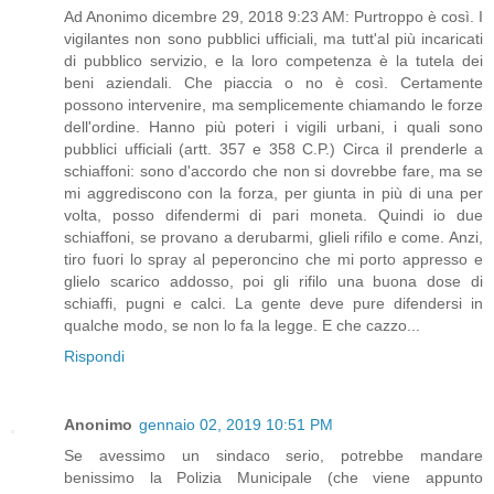
Ad Anonimo dicembre 29, 2018 9:23 AM: Purtroppo è così. I
vigilantes non sono pubblici ufficiali, ma tutt'al più incaricati
di pubblico servizio, e la loro competenza è la tutela dei
beni aziendali. Che piaccia o no è così. Certamente
possono intervenire, ma semplicemente chiamando le forze
dell'ordine. Hanno più poteri i vigili urbani, i quali sono
pubblici ufficiali (artt. 357 e 358 C.P.) Circa il prenderle a
schiaffoni: sono d'accordo che non si dovrebbe fare, ma se
mi aggrediscono con la forza, per giunta in più di una per
volta, posso difendermi di pari moneta. Quindi io due
schiaffoni, se provano a derubarmi, glieli rifilo e come. Anzi,
tiro fuori lo spray al peperoncino che mi porto appresso e
glielo scarico addosso, poi gli rifilo una buona dose di
schiaffi, pugni e calci. La gente deve pure difendersi in
qualche modo, se non lo fa la legge. E che cazzo...
Rispondi
Anonimo
gennaio 02, 2019 10:51 PM
Se avessimo un sindaco serio, potrebbe mandare
benissimo la Polizia Municipale (che viene appunto