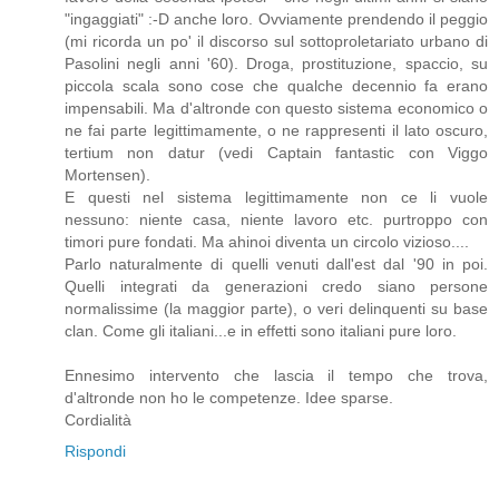
"ingaggiati" :-D anche loro. Ovviamente prendendo il peggio
(mi ricorda un po' il discorso sul sottoproletariato urbano di
Pasolini negli anni '60). Droga, prostituzione, spaccio, su
piccola scala sono cose che qualche decennio fa erano
impensabili. Ma d'altronde con questo sistema economico o
ne fai parte legittimamente, o ne rappresenti il lato oscuro,
tertium non datur (vedi Captain fantastic con Viggo
Mortensen).
E questi nel sistema legittimamente non ce li vuole
nessuno: niente casa, niente lavoro etc. purtroppo con
timori pure fondati. Ma ahinoi diventa un circolo vizioso....
Parlo naturalmente di quelli venuti dall'est dal '90 in poi.
Quelli integrati da generazioni credo siano persone
normalissime (la maggior parte), o veri delinquenti su base
clan. Come gli italiani...e in effetti sono italiani pure loro.
Ennesimo intervento che lascia il tempo che trova,
d'altronde non ho le competenze. Idee sparse.
Cordialità
Rispondi