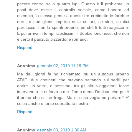
pecore contro tre o quattro lupi. Questo è il problema. In
posti dove esiste il controllo sociale, come Londra ad
esempio, la stessa gente a queste tre cretinette le farebbe
nere, e non gliene importa nulla se urli, se strilli, se dici
parolacce: non la spunti proprio, perchè lì tutti reagiscono.
E poi arriva in tempi rapidissimi il Bobbie londinese, che non
è certo il panzuto pizzardone romano.
Rispondi
Anonimo
gennaio 02, 2019 11:19 PM
Ma dai, giorni fa ho richiamato, su un autobus urbano
ATAC, due cretinetti che stavano saltando sui sedili per
aprire un vetro, e nessuno, tra gli altri viaggiatori, fosse
intervenuto in rinforzo a me. Tanto meno l'autista, che poi è
il primo che se ne frega. Ma di cosa vogliamo parlare? E'
colpa anche e forse soprattutto nostra.
Rispondi
Anonimo
gennaio 03, 2019 1:30 AM