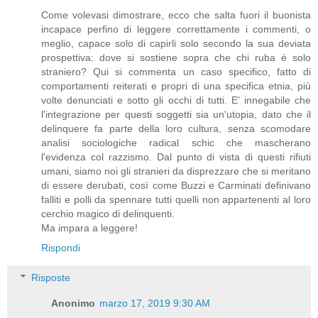
Come volevasi dimostrare, ecco che salta fuori il buonista
incapace perfino di leggere correttamente i commenti, o
meglio, capace solo di capirli solo secondo la sua deviata
prospettiva: dove si sostiene sopra che chi ruba è solo
straniero? Qui si commenta un caso specifico, fatto di
comportamenti reiterati e propri di una specifica etnia, più
volte denunciati e sotto gli occhi di tutti. E' innegabile che
l'integrazione per questi soggetti sia un'utopia, dato che il
delinquere fa parte della loro cultura, senza scomodare
analisi sociologiche radical schic che mascherano
l'evidenza col razzismo. Dal punto di vista di questi rifiuti
umani, siamo noi gli stranieri da disprezzare che si meritano
di essere derubati, così come Buzzi e Carminati definivano
falliti e polli da spennare tutti quelli non appartenenti al loro
cerchio magico di delinquenti.
Ma impara a leggere!
Rispondi
Risposte
Anonimo
marzo 17, 2019 9:30 AM