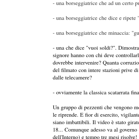
- una borseggiatrice che ad un certo pu
- una borseggiatrice che dice e ripete 
- una borseggiatrice che minaccia: "gu
- una che dice "vuoi soldi?". Dimostr
signore hanno con chi deve controllarl
dovrebbe intervenire? Quanta corruzio
del filmato con intere stazioni prive d
dalle telecamere?
- ovviamente la classica scatarrata fin
Un gruppo di pezzenti che vengono mes
le riprende. E fior di esercito, vigilan
siano imbattibili. Il video è stato gira
18... Comunque adesso va al governo 
dell'Interno) e tempo tre mesi risolve!