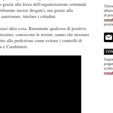
 grazie alla forza dell'organizzazione criminale
Chiunq
bilmente mezze drogate), ma grazie alla
diffa
sanzionare, tutelare i cittadini.
di pro
roma
pront
iasi altra cosa. Raramente qualcosa di positivo.
enissimo, conoscono le norme, sanno che nessuno
to alla perfezione come evitare i controlli di
ia e Carabinieri.
CON
Segnal
proget
schifo
roma