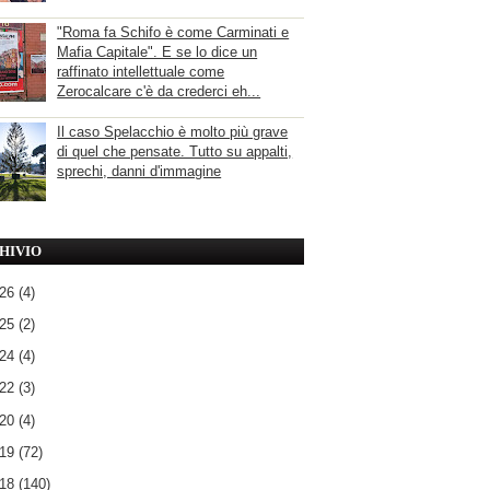
"Roma fa Schifo è come Carminati e
Mafia Capitale". E se lo dice un
raffinato intellettuale come
Zerocalcare c'è da crederci eh...
Il caso Spelacchio è molto più grave
di quel che pensate. Tutto su appalti,
sprechi, danni d'immagine
HIVIO
026
(4)
025
(2)
024
(4)
022
(3)
020
(4)
019
(72)
018
(140)