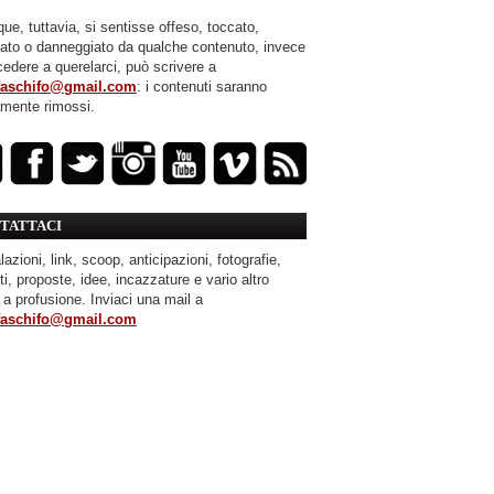
ue, tuttavia, si sentisse offeso, toccato,
mato o danneggiato da qualche contenuto, invece
cedere a querelarci, può scrivere a
faschifo@gmail.com
: i contenuti saranno
amente rimossi.
TATTACI
azioni, link, scoop, anticipazioni, fotografie,
ti, proposte, idee, incazzature e vario altro
 a profusione. Inviaci una mail a
faschifo@gmail.com