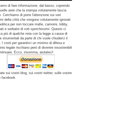
amo di fare informazione, dal basso, coprendo
quelle aree che la stampa volutamente lascia
. Cerchiamo di porre l'attenzione sui veri
mi della città che vengono volutamente ignorati
politica per non toccare mafie, camorre, lobby,
ati e serbatoi di voti sporchissimi. Questo ci
a più di qualche noia con la legge a causa di
e strumentali da parte di chi vuole chiuderci il
 I costi per garantirci un minimo di difesa e
inio legale rischiano però di divenire insostenibili
ntinuare. Ecco, insomma, aiutateci!
ate sui vostri blog, sui vostri twitter, sulle vostre
e facebook.