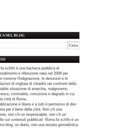
CA NEL BLOG
ISO
fa schifo è una bacheca pubblica di
ondimento e riflessione nata nel 2008 per
e insieme l'indignazione, le denunzie e le
azioni di migliaia di cittadini nei confronti della
rabile situazione di anarchia, malgoverno,
enza, criminalità, corruzione e degrado in cui
la città di Roma.
blicazione è libera e a tutti è permesso di dire
pria per il bene della città. Non c'è una
one, non c'è un responsabile, non c'è un
llo sui contenuti pubblicati: Roma fa schifo è un
ce blog, un diario, non una testata giornalistica.