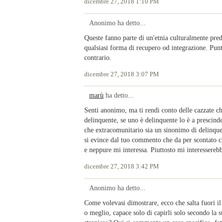
dicembre 27, 2018 1:10 PM
Anonimo ha detto...
Queste fanno parte di un'etnia culturalmente pred
qualsiasi forma di recupero od integrazione. Punt
contrario.
dicembre 27, 2018 3:07 PM
marù
ha detto...
Senti anonimo, ma ti rendi conto delle cazzate c
delinquente, se uno è delinquente lo è a prescinder
che extracomunitario sia un sinonimo di delinquent
si evince dal tuo commento che da per scontato che
e neppure mi interessa. Piuttosto mi interesserebbe
dicembre 27, 2018 3:42 PM
Anonimo ha detto...
Come volevasi dimostrare, ecco che salta fuori i
o meglio, capace solo di capirli solo secondo la s