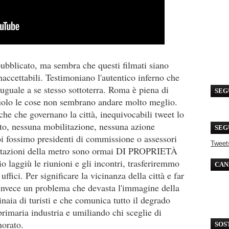
pubblicato, ma sembra che questi filmati siano
ccettabili. Testimoniano l'autentico inferno che
 uguale a se stesso sottoterra. Roma è piena di
SEG
suolo le cose non sembrano andare molto meglio.
iche che governano la città, inequivocabili tweet lo
atto, nessuna mobilitazione, nessuna azione
SEG
i fossimo presidenti di commissione o assessori
Tweet
 le stazioni della metro sono ormai DI PROPRIETÀ
o laggiù le riunioni e gli incontri, trasferiremmo
CAN
 uffici. Per significare la vicinanza della città e far
 Invece un problema che devasta l'immagine della
inaia di turisti e che comunica tutto il degrado
imaria industria e umiliando chi sceglie di
norato.
SOS