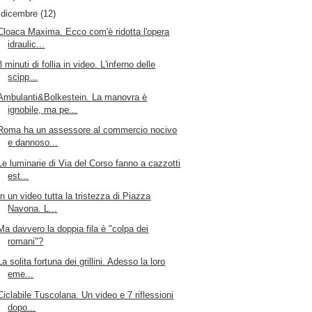
▼
dicembre
(12)
Cloaca Maxima. Ecco com'è ridotta l'opera
idraulic...
3 minuti di follia in video. L'inferno delle
scipp...
Ambulanti&Bolkestein. La manovra è
ignobile, ma pe...
Roma ha un assessore al commercio nocivo
e dannoso...
Le luminarie di Via del Corso fanno a cazzotti
est...
In un video tutta la tristezza di Piazza
Navona. L...
Ma davvero la doppia fila è "colpa dei
romani"?
La solita fortuna dei grillini. Adesso la loro
eme...
Ciclabile Tuscolana. Un video e 7 riflessioni
dopo...