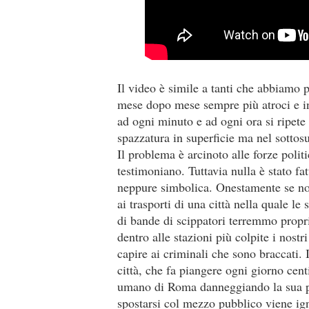
Il video è simile a tanti che abbiamo 
mese dopo mese sempre più atroci e ina
ad ogni minuto e ad ogni ora si ripete
spazzatura in superficie ma nel sotto
Il problema è arcinoto alle forze polit
testimoniano. Tuttavia nulla è stato f
neppure simbolica. Onestamente se no
ai trasporti di una città nella quale
di bande di scippatori terremmo propri
dentro alle stazioni più colpite i nostri
capire ai criminali che sono braccati.
città, che fa piangere ogni giorno cent
umano di Roma danneggiando la sua pr
spostarsi col mezzo pubblico viene ig