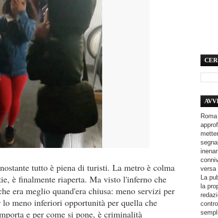
CER
AVV
Roma 
approf
metter
segnal
inenar
conniv
ostante tutto è piena di turisti. La metro è colma
versa 
ie, è finalmente riaperta. Ma visto l'inferno che
La pub
la pro
che era meglio quand'era chiusa: meno servizi per
redazi
er lo meno inferiori opportunità per quella che
contro
comporta e per come si pone, è criminalità
sempli