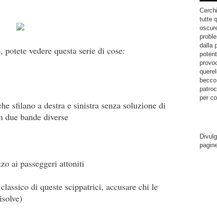
Cerchi
tutte 
oscure
proble
dalla 
o, potete vedere questa serie di cose:
potent
provoc
querel
becco.
patroc
per co
che sfilano a destra e sinistra senza soluzione di
en due bande diverse
Divulg
pagin
zo ai passeggeri attoniti
lassico di queste scippatrici, accusare chi le
isolve)