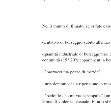
Nei 3 minuti di filmato, se ci fate cas
-tentativo di borseggio subito all'inizo
-quantità industriale di borseggiatrici 
continuità (15? 20?) appartenenti a b
- "mortacci tua pezzo di me*da"
- urla demoniache a ripetizione in mez
- "pedofilo che mi vuole scopa*e" (un c
ferma di violenza sessuale. E tutto si r