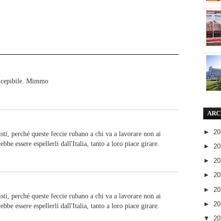
oncepibile. Mimmo
ARC
►
2
ti, perché queste feccie rubano a chi va a lavorare non ai
bbe essere espellerli dall'Italia, tanto a loro piace girare.
►
2
►
2
►
2
►
2
ti, perché queste feccie rubano a chi va a lavorare non ai
►
2
bbe essere espellerli dall'Italia, tanto a loro piace girare.
▼
2