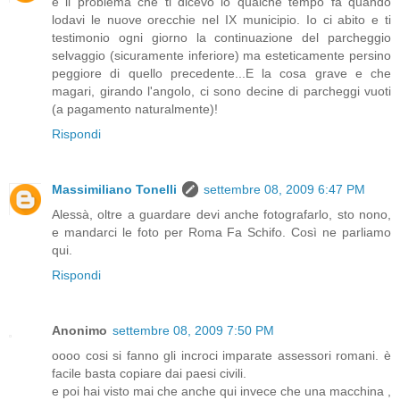
è il problema che ti dicevo io qualche tempo fa quando
lodavi le nuove orecchie nel IX municipio. Io ci abito e ti
testimonio ogni giorno la continuazione del parcheggio
selvaggio (sicuramente inferiore) ma esteticamente persino
peggiore di quello precedente...E la cosa grave e che
magari, girando l'angolo, ci sono decine di parcheggi vuoti
(a pagamento naturalmente)!
Rispondi
Massimiliano Tonelli
settembre 08, 2009 6:47 PM
Alessà, oltre a guardare devi anche fotografarlo, sto nono,
e mandarci le foto per Roma Fa Schifo. Così ne parliamo
qui.
Rispondi
Anonimo
settembre 08, 2009 7:50 PM
oooo cosi si fanno gli incroci imparate assessori romani. è
facile basta copiare dai paesi civili.
e poi hai visto mai che anche qui invece che una macchina ,