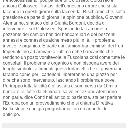
Pericolossissimo, poi, parlare di Colosseo, Colosseo e
ancora Colosseo. Trattasi dell'ennesimo errore che si sta
facendo in questi giorni sulla faccenda. Rischiamo che, sotto
pressione da parte di giornali e opinione pubblica, Giovanni
Alemanno, sindaco della Giunta Bordoni, decida di
intervenire... sul Colosseo! Spostando la camorretta
pezzente dei camion bar, dei bancarellari e dei pezzenti
annessi e connessi qualche metro più in là. Il problema,
invece, è organico. E parte dai camion-bar criminali dei Fori
Imperiali fino ad arrivare all'ultima delle bancarelle che
rendono un posto vomitevole la Tuscolana così come tutte le
consolari. Il problema è organico e non bisogna avere dei
luoghi simbolo: altrimenti questi furfantelli che ci governano
faranno come per i cartelloni, libereranno una piazza per
dire che sono intervenuto, lasciando il problema altrove.
Purtroppo tutta la città è offuscata e sommersa da 10mila
bancarelle, tutte da eliminare salvo eccezioni. Alemanno
non parla, dice Conti nell'articolo: pazienza, sta per parlare
l'Europa con un provvedimento che si chiama Direttiva
Bolkestein e che già pregustiamo con un annetto di
anticipo.