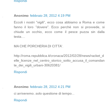
Rispondi
Anonimo
febbraio 28, 2012 4:19 PM
Eccoli i nostri "vigili", ecco cosa abbiamo a Roma e come
fanno il loro "dovere". Ecco perchè non si provvede, si
chiude un occhio, ecco come il pesce puzza sin dalla
testa....
MA CHE PORCHERIA DI CITTA'.
http://roma.repubblica.it/cronaca/2012/02/28/news/racket_d
elle_licenze_nel_centro_storico_sotto_accusa_il_comandan
te_dei_vigili_urbani-30620381/
Rispondi
Anonimo
febbraio 28, 2012 4:21 PM
ci arriveremo..solo questione di tempo...
Rispondi