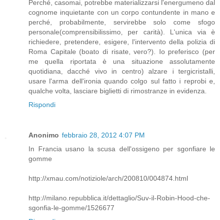
Perché, casomai, potrebbe materializzarsi l'energumeno dal
cognome inquietante con un corpo contundente in mano e
perché, probabilmente, servirebbe solo come sfogo
personale(comprensibilissimo, per carità). L'unica via è
richiedere, pretendere, esigere, l'intervento della polizia di
Roma Capitale (boato di risate, vero?). Io preferisco (per
me quella riportata è una situazione assolutamente
quotidiana, dacché vivo in centro) alzare i tergicristalli,
usare l'arma dell'ironia quando colgo sul fatto i reprobi e,
qualche volta, lasciare biglietti di rimostranze in evidenza.
Rispondi
Anonimo
febbraio 28, 2012 4:07 PM
In Francia usano la scusa dell'ossigeno per sgonfiare le
gomme
http://xmau.com/notiziole/arch/200810/004874.html
http://milano.repubblica.it/dettaglio/Suv-il-Robin-Hood-che-
sgonfia-le-gomme/1526677