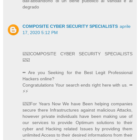
dall'abbandono di un bene pubblico ai vandali e al
degrado
COMPOSITE CYBER SECURITY SPECIALISTS
aprile
17, 2020 5:12 PM
☑️☑️COMPOSITE CYBER SECURITY SPECIALISTS
☑️☑️
•• Are you Seeking for the Best Legit Professional
Hackers online?
Congratulations Your search ends right here with us. ••
⚡️⚡️
☑️☑️For Years Now We have Been helping companies
secure there Infrastructures against malicious Attacks,
however private individuals have been making use of
our services to provide Optimum solutions to their
cyber and Hacking related Issues by providing them
unlimited Access to their desired informations from their