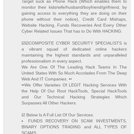
Target suck as Phone Hack (Which enables them to
monitor their kids/wife/husband/boyfriend/girlfriend, by
gaining access to everything they are doing on their
phone without their notice), Credit Card Mishaps,
Website Hacking, Funds Recoveries And Every Other
Cyber Related Issues That has to Do With HACKING.
☑️☑️COMPOSITE CYBER SECURITY SPECIALISTS is
a vibrant squad of dedicated online hackers
maintaining the highest standards and unparalleled
professionalism in every aspect.
We Are One Of The Leading Hack Teams In The
United States With So Much Accolades From The Deep
Web And IT Companies. ••
••We Offer Varieties Of LEGIT Hacking Services With
the Help Of Our Root HackTools, Special HackTools
and Our Technical Hacking Strategies Which
Surpasses All Other Hackers.
☑️ Below Is A Full List Of Our Services:
▪️ FUNDS RECOVERY ON SCAM INVESTMENTS,
BINARY OPTIONS TRADING and ALL TYPES OF
SCAMS.