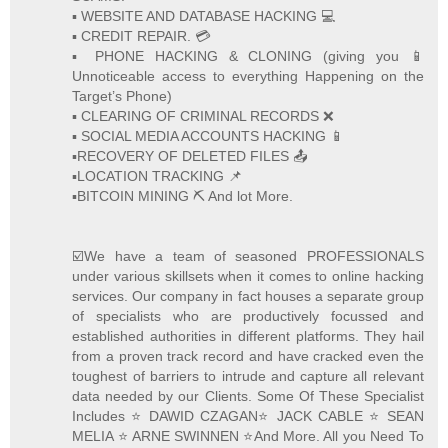
▪️ WEBSITE AND DATABASE HACKING 💻
▪️ CREDIT REPAIR. 💳
▪️ PHONE HACKING & CLONING (giving you 📱
Unnoticeable access to everything Happening on the
Target’s Phone)
▪️ CLEARING OF CRIMINAL RECORDS ❌
▪️ SOCIAL MEDIA ACCOUNTS HACKING 📱
▪️RECOVERY OF DELETED FILES 📤
▪️LOCATION TRACKING 📌
▪️BITCOIN MINING ⛏ And lot More.
☑️We have a team of seasoned PROFESSIONALS
under various skillsets when it comes to online hacking
services. Our company in fact houses a separate group
of specialists who are productively focussed and
established authorities in different platforms. They hail
from a proven track record and have cracked even the
toughest of barriers to intrude and capture all relevant
data needed by our Clients. Some Of These Specialist
Includes ⭐️ DAWID CZAGAN⭐️ JACK CABLE ⭐️ SEAN
MELIA ⭐️ ARNE SWINNEN ⭐️And More. All you Need To