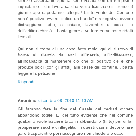
silenzio assordante spunta sotto Natale con un tempismo
inquietante... chi lavora sa che verrà licenziato in tronco 3
giorni dopo capodanno. allegria! L'intervento del Comune
non è positivo ovvero "indico un bando" ma negativo ovvero
distruggiamo tutto, si chiude, lavoratori a casa... e
dell'edificio chissà... basta girare e vedere come sono ridotti
i casali...
Qui non si tratta di una cosa fatta male, qui ci si trova di
fronte al silenzio da anni, all'inerzia, all'indifferenza,
all'incapacità di mantenere ciò che di positivo c'è e che
produce soldi (con gli affitti) alle casse del comune... basta
leggere la petizione.
Rispondi
Anonimo
dicembre 09, 2019 11:13 AM
Gli faranno fare la fine del Casale dei cedrati ovvero
abbandono totale. E' del tutto evidente che nel comune
qualcuno vuole lasciare tutto in abbandono (finto) per oi far
prosperare sacche di illegalità. In questi casi si devono fare
gare trasparenti e poi riassegnare non chiudere e ciao.