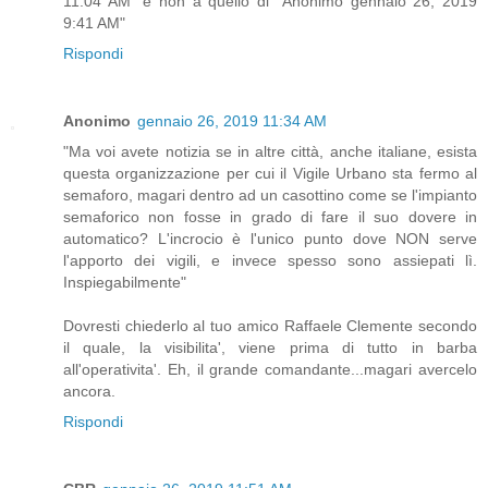
11:04 AM" e non a quello di "Anonimo gennaio 26, 2019
9:41 AM"
Rispondi
Anonimo
gennaio 26, 2019 11:34 AM
"Ma voi avete notizia se in altre città, anche italiane, esista
questa organizzazione per cui il Vigile Urbano sta fermo al
semaforo, magari dentro ad un casottino come se l'impianto
semaforico non fosse in grado di fare il suo dovere in
automatico? L'incrocio è l'unico punto dove NON serve
l'apporto dei vigili, e invece spesso sono assiepati lì.
Inspiegabilmente"
Dovresti chiederlo al tuo amico Raffaele Clemente secondo
il quale, la visibilita', viene prima di tutto in barba
all'operativita'. Eh, il grande comandante...magari avercelo
ancora.
Rispondi