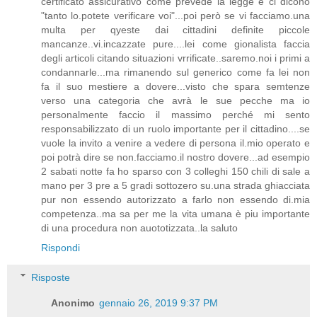
certificato assicurativo come prevede la legge e ci dicono
"tanto lo.potete verificare voi"...poi però se vi facciamo.una
multa per qyeste dai cittadini definite piccole
mancanze..vi.incazzate pure....lei come gionalista faccia
degli articoli citando situazioni vrrificate..saremo.noi i primi a
condannarle...ma rimanendo sul generico come fa lei non
fa il suo mestiere a dovere...visto che spara semtenze
verso una categoria che avrà le sue pecche ma io
personalmente faccio il massimo perché mi sento
responsabilizzato di un ruolo importante per il cittadino....se
vuole la invito a venire a vedere di persona il.mio operato e
poi potrà dire se non.facciamo.il nostro dovere...ad esempio
2 sabati notte fa ho sparso con 3 colleghi 150 chili di sale a
mano per 3 pre a 5 gradi sottozero su.una strada ghiacciata
pur non essendo autorizzato a farlo non essendo di.mia
competenza..ma sa per me la vita umana è piu importante
di una procedura non auototizzata..la saluto
Rispondi
Risposte
Anonimo
gennaio 26, 2019 9:37 PM