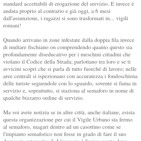
standard accettabili di erogazione del servizio. E invece è
andata proprio al contrario e già oggi, a 6 mesi
dall'assunzione, i ragazzi si sono trasformati in... vigili
romani!
Quando arrivano in zone infestate dalla doppia fila invece
di multare fischiano on comprendendo quanto questo sia
profondamente diseducativo per i meschini cittadini che
violano il Codice della Strada; parlottano tra loro e se ti
avvicini scopri che si parla di tutto fuorché di lavoro; nelle
aree centrali si ispezionano con accuratezza i fondoschiena
delle turiste seguendole con lo sguardo, sovente si fuma in
servizio e, soprattutto, si staziona al semaforo in nome di
qualche bizzarro ordine di servizio.
Ma voi avete notizia se in altre città, anche italiane, esista
questa organizzazione per cui il Vigile Urbano sta fermo
al semaforo, magari dentro ad un casottino come se
l'impianto semaforico non fosse in grado di fare il suo
dovere in automatico? L'incrocio è l'unico punto dove