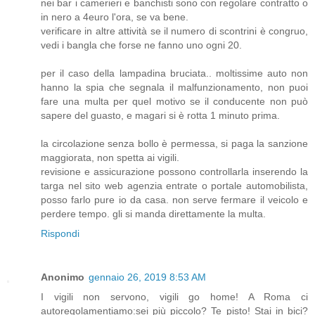
nei bar i camerieri e banchisti sono con regolare contratto o
in nero a 4euro l'ora, se va bene.
verificare in altre attività se il numero di scontrini è congruo,
vedi i bangla che forse ne fanno uno ogni 20.
per il caso della lampadina bruciata.. moltissime auto non
hanno la spia che segnala il malfunzionamento, non puoi
fare una multa per quel motivo se il conducente non può
sapere del guasto, e magari si è rotta 1 minuto prima.
la circolazione senza bollo è permessa, si paga la sanzione
maggiorata, non spetta ai vigili.
revisione e assicurazione possono controllarla inserendo la
targa nel sito web agenzia entrate o portale automobilista,
posso farlo pure io da casa. non serve fermare il veicolo e
perdere tempo. gli si manda direttamente la multa.
Rispondi
Anonimo
gennaio 26, 2019 8:53 AM
I vigili non servono, vigili go home! A Roma ci
autoregolamentiamo:sei più piccolo? Te pisto! Stai in bici?