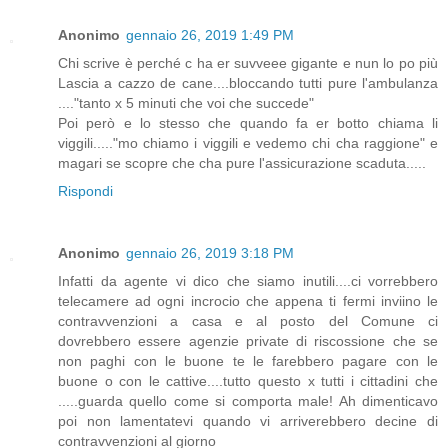
Anonimo
gennaio 26, 2019 1:49 PM
Chi scrive è perché c ha er suvveee gigante e nun lo po più
Lascia a cazzo de cane....bloccando tutti pure l'ambulanza
...."tanto x 5 minuti che voi che succede"
Poi però e lo stesso che quando fa er botto chiama li
viggili....."mo chiamo i viggili e vedemo chi cha raggione" e
magari se scopre che cha pure l'assicurazione scaduta.....
Rispondi
Anonimo
gennaio 26, 2019 3:18 PM
Infatti da agente vi dico che siamo inutili....ci vorrebbero
telecamere ad ogni incrocio che appena ti fermi inviino le
contravvenzioni a casa e al posto del Comune ci
dovrebbero essere agenzie private di riscossione che se
non paghi con le buone te le farebbero pagare con le
buone o con le cattive....tutto questo x tutti i cittadini che
.....guarda quello come si comporta male! Ah dimenticavo
poi non lamentatevi quando vi arriverebbero decine di
contravvenzioni al giorno