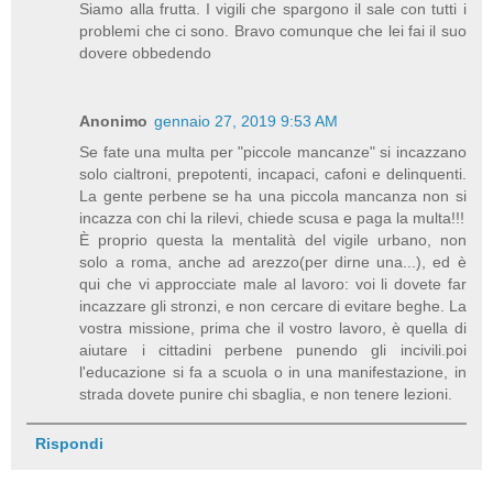
Siamo alla frutta. I vigili che spargono il sale con tutti i
problemi che ci sono. Bravo comunque che lei fai il suo
dovere obbedendo
Anonimo
gennaio 27, 2019 9:53 AM
Se fate una multa per "piccole mancanze" si incazzano
solo cialtroni, prepotenti, incapaci, cafoni e delinquenti.
La gente perbene se ha una piccola mancanza non si
incazza con chi la rilevi, chiede scusa e paga la multa!!!
È proprio questa la mentalità del vigile urbano, non
solo a roma, anche ad arezzo(per dirne una...), ed è
qui che vi approcciate male al lavoro: voi li dovete far
incazzare gli stronzi, e non cercare di evitare beghe. La
vostra missione, prima che il vostro lavoro, è quella di
aiutare i cittadini perbene punendo gli incivili.poi
l'educazione si fa a scuola o in una manifestazione, in
strada dovete punire chi sbaglia, e non tenere lezioni.
Rispondi