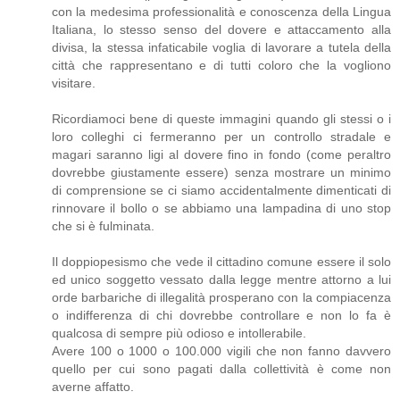
con la medesima professionalità e conoscenza della Lingua
Italiana, lo stesso senso del dovere e attaccamento alla
divisa, la stessa infaticabile voglia di lavorare a tutela della
città che rappresentano e di tutti coloro che la vogliono
visitare.
Ricordiamoci bene di queste immagini quando gli stessi o i
loro colleghi ci fermeranno per un controllo stradale e
magari saranno ligi al dovere fino in fondo (come peraltro
dovrebbe giustamente essere) senza mostrare un minimo
di comprensione se ci siamo accidentalmente dimenticati di
rinnovare il bollo o se abbiamo una lampadina di uno stop
che si è fulminata.
Il doppiopesismo che vede il cittadino comune essere il solo
ed unico soggetto vessato dalla legge mentre attorno a lui
orde barbariche di illegalità prosperano con la compiacenza
o indifferenza di chi dovrebbe controllare e non lo fa è
qualcosa di sempre più odioso e intollerabile.
Avere 100 o 1000 o 100.000 vigili che non fanno davvero
quello per cui sono pagati dalla collettività è come non
averne affatto.