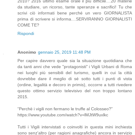
2010? 2016 ultimo esame orale il più difficile....20 materie
da studiare, un ricorso, tante speranze e sacrifici! Tu che
scrivi ciò informati bene perché un vero GIORNALISTA
prima di scrivere si informa....SERVIRANNO GIORNALISTI
COME TE?
Rispondi
Anonimo
gennaio 25, 2019 11:48 PM
Per capire davvero quale sia la situazione quotidiana che
da tanti anni che vede "protagonisti" i Vigili Urbani di Roma
nei luoghi più sensibili del turismo, quelli in cui la città
dovrebbe dare il meglio di sé sotto tutti i punti di vista
(ordine, legalità e decoro in primis), occorre a tutti rivedere
questo ottimo servizio televisivo del non troppo lontano
2015.
“Perchè i vigili non fermano le truffe al Colosseo?”
https://www.youtube.com/watch?v=lMJtW9uxlkc
Tutti i Vigili intervistati o coinvolti in questa mini inchiesta
sono senz'altro (per ragioni anagrafiche) ancora in servizio