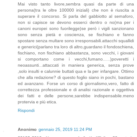
Mai visto tanto livore,sembra quasi da parte di una
persona(tra le oltre 100000 iniziali) che non è riuscita a
superare il concorso. Si parla del gabbiotto al semaforo,
non si capisce se devono esserci dentro o no(ma per i
canoni europei sono fuorilegge)se però i vigili sanzionano
sono senza pietà e coscienza, se fischiano e fanno
spostare senza multare sono irresponsabili.attacchi squallidi
e generici(parlano tra loro di altro,guardano il fondoschiena,
fischiano, non fischiano abbastanza, sono vecchi, i giovani
si comportano come i vecchi,fumano......)poveretti i
neoassunti...attaccati in maniera generica, senza prove
,solo insulti e calunnie buttati qua e la per infangare. Ottimo
che alla redazione? di questo foglio siano in pochi, bastano
ed avanzano. Forse un corso di giornalismo,vero, fatto di
correttezza professionale e di analisi razionale e oggettiva
dei fatti e delle persone,sarebbe indispensabile.meno
protervia e più etica.
Rispondi
Anonimo
gennaio 25, 2019 11:24 PM