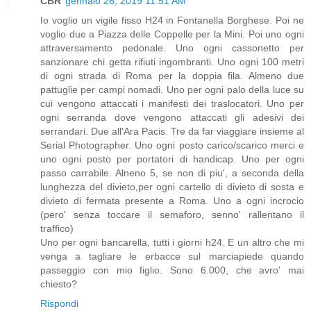
CBR
gennaio 26, 2019 11:51 AM
Io voglio un vigile fisso H24 in Fontanella Borghese. Poi ne
voglio due a Piazza delle Coppelle per la Mini. Poi uno ogni
attraversamento pedonale. Uno ogni cassonetto per
sanzionare chi getta rifiuti ingombranti. Uno ogni 100 metri
di ogni strada di Roma per la doppia fila. Almeno due
pattuglie per campi nomadi. Uno per ogni palo della luce su
cui vengono attaccati i manifesti dei traslocatori. Uno per
ogni serranda dove vengono attaccati gli adesivi dei
serrandari. Due all'Ara Pacis. Tre da far viaggiare insieme al
Serial Photographer. Uno ogni posto carico/scarico merci e
uno ogni posto per portatori di handicap. Uno per ogni
passo carrabile. Alneno 5, se non di piu', a seconda della
lunghezza del divieto,per ogni cartello di divieto di sosta e
divieto di fermata presente a Roma. Uno a ogni incrocio
(pero' senza toccare il semaforo, senno' rallentano il
traffico)
Uno per ogni bancarella, tutti i giorni h24. E un altro che mi
venga a tagliare le erbacce sul marciapiede quando
passeggio con mio figlio. Sono 6.000, che avro' mai
chiesto?
Rispondi