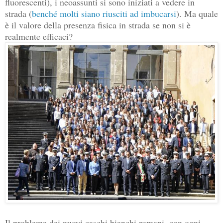
fluorescenti), i neoassunti si sono iniziati a vedere in
strada (
benché molti siano riusciti ad imbucarsi
). Ma quale
è il valore della presenza fisica in strada se non si è
realmente efficaci?
Il problema dei nuovi caschi bianchi romani, con ogni