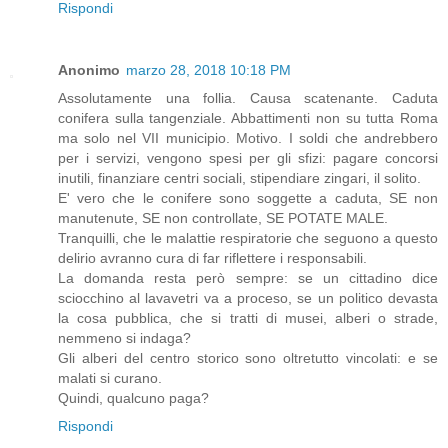
Rispondi
Anonimo
marzo 28, 2018 10:18 PM
Assolutamente una follia. Causa scatenante. Caduta
conifera sulla tangenziale. Abbattimenti non su tutta Roma
ma solo nel VII municipio. Motivo. I soldi che andrebbero
per i servizi, vengono spesi per gli sfizi: pagare concorsi
inutili, finanziare centri sociali, stipendiare zingari, il solito.
E' vero che le conifere sono soggette a caduta, SE non
manutenute, SE non controllate, SE POTATE MALE.
Tranquilli, che le malattie respiratorie che seguono a questo
delirio avranno cura di far riflettere i responsabili.
La domanda resta però sempre: se un cittadino dice
sciocchino al lavavetri va a proceso, se un politico devasta
la cosa pubblica, che si tratti di musei, alberi o strade,
nemmeno si indaga?
Gli alberi del centro storico sono oltretutto vincolati: e se
malati si curano.
Quindi, qualcuno paga?
Rispondi