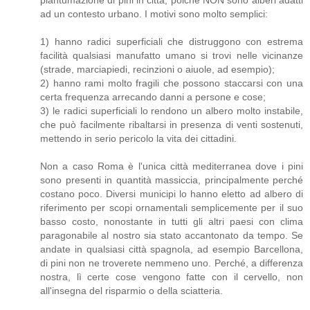
piantumazione di pini in città, poiché NON sono alberi adatti
ad un contesto urbano. I motivi sono molto semplici:
1) hanno radici superficiali che distruggono con estrema
facilità qualsiasi manufatto umano si trovi nelle vicinanze
(strade, marciapiedi, recinzioni o aiuole, ad esempio);
2) ‎hanno rami molto fragili che possono staccarsi con una
certa frequenza arrecando danni a persone e cose;
3) ‎le radici superficiali lo rendono un albero molto instabile,
che può facilmente ribaltarsi in presenza di venti sostenuti,
mettendo in serio pericolo la vita dei cittadini.
Non a caso Roma è l'unica città mediterranea dove i pini
sono presenti in quantità massiccia, principalmente perché
costano poco. Diversi municipi lo hanno eletto ad albero di
riferimento per scopi ornamentali semplicemente per il suo
basso costo, nonostante in tutti gli altri paesi con clima
paragonabile al nostro sia stato accantonato da tempo. Se
andate in qualsiasi città spagnola, ad esempio Barcellona,
di pini non ne troverete nemmeno uno. Perché, a differenza
nostra, lì certe cose vengono fatte con il cervello, non
all'insegna del risparmio o della sciatteria.