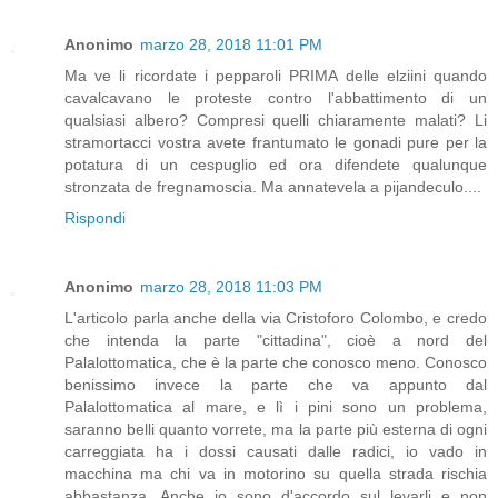
Anonimo
marzo 28, 2018 11:01 PM
Ma ve li ricordate i pepparoli PRIMA delle elziini quando
cavalcavano le proteste contro l'abbattimento di un
qualsiasi albero? Compresi quelli chiaramente malati? Li
stramortacci vostra avete frantumato le gonadi pure per la
potatura di un cespuglio ed ora difendete qualunque
stronzata de fregnamoscia. Ma annatevela a pijandeculo....
Rispondi
Anonimo
marzo 28, 2018 11:03 PM
L'articolo parla anche della via Cristoforo Colombo, e credo
che intenda la parte "cittadina", cioè a nord del
Palalottomatica, che è la parte che conosco meno. Conosco
benissimo invece la parte che va appunto dal
Palalottomatica al mare, e lì i pini sono un problema,
saranno belli quanto vorrete, ma la parte più esterna di ogni
carreggiata ha i dossi causati dalle radici, io vado in
macchina ma chi va in motorino su quella strada rischia
abbastanza. Anche io sono d'accordo sul levarli e non