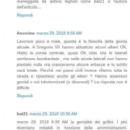
maneggiata da astiosi leghisti come bat21 o l'autore
dell'articolo...
Rispondi
Anonimo
marzo 29, 2018 9:58 AM
Lavorare poco e male, questa è la filosofia della giunta
attuale. A Gregorio VII hanno abbattuto alcuni alberi OK,
rifatto la corsia centrale, quasi OK visto che le laterali
sembrano bombardate , ma nelle aiuole laterali non hanno
piantato nulla ora cresceranno alcune erbacce e lo schifo
sarà totale. Perché nei paesi civili invece rifanno tutta la
strada e ripiantano anche gli alberi ? Hanno assessori
geniali o noi lobotomizzati (o disonesti) ? La risposta non è
difficile.
Rispondi
bat21
marzo 29, 2018 10:30 AM
marzo 29, 2018 9:39 AM la genialità dei grillini. I pini
diventano instabili in funzione delle amministrazioni.