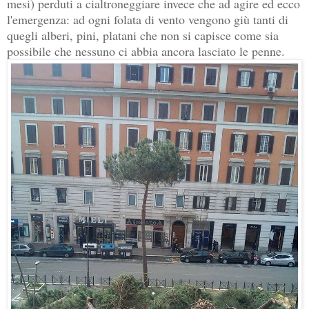
mesi) perduti a cialtroneggiare invece che ad agire ed ecco
l'emergenza: ad ogni folata di vento vengono giù tanti di
quegli alberi, pini, platani che non si capisce come sia
possibile che nessuno ci abbia ancora lasciato le penne.