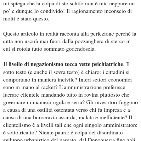
mi spiega che la colpa di sto schifo non è mia neppure un
po’ e dunque lo condivido! Il ragionamento inconscio di
molti è stato questo.
Questo articolo in realtà racconta alla perfezione perché la
città non uscirà mai fuori dalla pozzanghera di sterco in
cui si rotola tutto sommato godendosela.
Il livello di negazionismo tocca vette psichiatriche
. Il
sotto testo (e anche il sovra testo) è chiaro: i cittadini si
comportano in maniera incivile? Interi settori economici
sono in mano al racket? L’amministrazione preferisce
lucrare clientele mandando tutto in rovina piuttosto che
governare in maniera rigida e seria? Gli investitori fuggono
a causa di una ostilità ostentata verso chi fa impresa e a
causa di una burocrazia assurda, malata e inefficiente? Il
clientelismo è a livelli tali che ogni singolo amministratore
è sotto ricatto? Niente paura: è colpa del disordinato
sviluppo urbanistico del passato, dal Dopoguerra fino agli