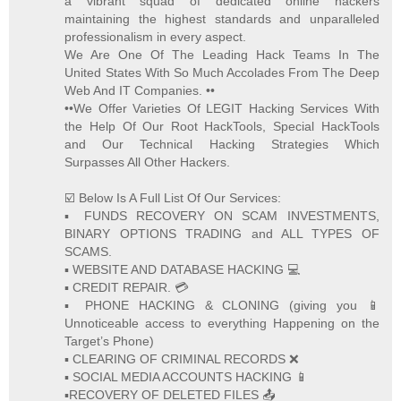
a vibrant squad of dedicated online hackers
maintaining the highest standards and unparalleled
professionalism in every aspect.
We Are One Of The Leading Hack Teams In The
United States With So Much Accolades From The Deep
Web And IT Companies. ••
••We Offer Varieties Of LEGIT Hacking Services With
the Help Of Our Root HackTools, Special HackTools
and Our Technical Hacking Strategies Which
Surpasses All Other Hackers.
☑️ Below Is A Full List Of Our Services:
▪️ FUNDS RECOVERY ON SCAM INVESTMENTS,
BINARY OPTIONS TRADING and ALL TYPES OF
SCAMS.
▪️ WEBSITE AND DATABASE HACKING 💻
▪️ CREDIT REPAIR. 💳
▪️ PHONE HACKING & CLONING (giving you 📱
Unnoticeable access to everything Happening on the
Target’s Phone)
▪️ CLEARING OF CRIMINAL RECORDS ❌
▪️ SOCIAL MEDIA ACCOUNTS HACKING 📱
▪️RECOVERY OF DELETED FILES 📤