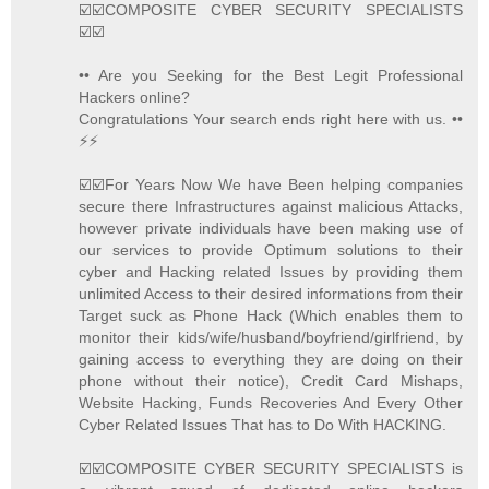
☑️☑️COMPOSITE CYBER SECURITY SPECIALISTS
☑️☑️
•• Are you Seeking for the Best Legit Professional
Hackers online?
Congratulations Your search ends right here with us. ••
⚡️⚡️
☑️☑️For Years Now We have Been helping companies
secure there Infrastructures against malicious Attacks,
however private individuals have been making use of
our services to provide Optimum solutions to their
cyber and Hacking related Issues by providing them
unlimited Access to their desired informations from their
Target suck as Phone Hack (Which enables them to
monitor their kids/wife/husband/boyfriend/girlfriend, by
gaining access to everything they are doing on their
phone without their notice), Credit Card Mishaps,
Website Hacking, Funds Recoveries And Every Other
Cyber Related Issues That has to Do With HACKING.
☑️☑️COMPOSITE CYBER SECURITY SPECIALISTS is