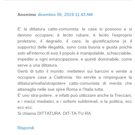
Anonimo
dicembre 06, 2019 11:43 AM
E' la dittatura catto-comunista: le case si possono e si
devono occupare; è lecito rubare; è lecito l'esproprio
proletario; il degrado, il caos, la giustificazione (e il
supporto) delle illegalità, sono cosa buona e giusta poichè
solo all'interno di essi il popolo è manipolabile, schiacciabile,
impedito a ogni emancipazione, e quindi dominabile, come
serve a una dittatura.
Genti di tutto il mondo: mettetevi sui barconi e venite a
occupare case a Cialtronia. Voi servite a rimpinguare la
dittatura/mafia/strapotere catto-comunista di merda che
attanaglia nelle sue spire Roma e l'Italia tutta.
E' uno stra-potere...e infatti può utilizzare anche la Treccani,
e i mezzi mediatici, e i sofismi subliminali, e la politica, ecc
ecc ecc.
Si chiama DITTATURA. DIT-TA-TU-RA.
Rispondi