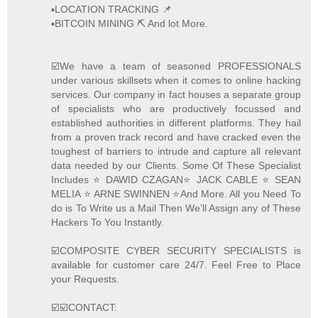
▪️LOCATION TRACKING 📌
▪️BITCOIN MINING ⛏ And lot More.
☑️We have a team of seasoned PROFESSIONALS
under various skillsets when it comes to online hacking
services. Our company in fact houses a separate group
of specialists who are productively focussed and
established authorities in different platforms. They hail
from a proven track record and have cracked even the
toughest of barriers to intrude and capture all relevant
data needed by our Clients. Some Of These Specialist
Includes ⭐️ DAWID CZAGAN⭐️ JACK CABLE ⭐️ SEAN
MELIA ⭐️ ARNE SWINNEN ⭐️And More. All you Need To
do is To Write us a Mail Then We’ll Assign any of These
Hackers To You Instantly.
☑️COMPOSITE CYBER SECURITY SPECIALISTS is
available for customer care 24/7. Feel Free to Place
your Requests.
☑️☑️CONTACT: