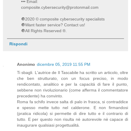
••• Email:
composite.cybersecurity@protonmail.com
🔘2020 © composite cybersecurity specialists
🔘Want faster service? Contact us!
🔘All Rights Reserved ®️.
Rispondi
Anonimo
dicembre 05, 2019 11:55 PM
Ti sbagli. L'autrice de Il Tascabile ha scritto un articolo, oltre
che ben strutturato, con un focus preciso, in modo
rendicontato, analitico e per la capacitá di fare il punto,
sebbene non rivoluzionario (come afferma il commentatore
precedente) ha convinto.
Roma fa schifo invece salta di palo in frasca, si contraddice
e spesso mette tutto nel calderone. E non firmandosi
(pratica ridicola) si permette di dire tutto e il contrario di
tutto. E per questo non risulta nè autorevole nè capace di
inaugurare qualsiasi progettualitá.