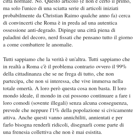
città normale. No. Questo articolo (e non è certo il primo,
ma solo l'unico di una sciatta serie di articoli iniziati
probabilmente da Christian Raimo qualche anno fa) cerca
di convincerti che Roma è in preda ad una autentica
ossessione anti-degrado. Dipinge una città piena di
paladini del decoro, nerd fissati che pensano tutto il giorno
a come combattere le anomalie.
Tutti sappiamo che la verità è un'altra. Tutti sappiamo che
in realtà a Roma c'è il problema contrario ovvero il 99%
della cittadinanza che se ne frega di tutto, che non
partecipa, che non si interessa, che vive immersa nella
totale omertà. A loro però questa cosa non basta. Il loro
mondo ideale, il mondo in cui possono continuare a fare i
loro comodi (sovente illegali) senza alcuna conseguenza,
prevede che neppure l'1% della popolazione si civicamente
attiva. Anche questi vanno annichiliti, annientati e per
farlo bisogna renderli ridicoli, disegnarli come parte di
una frenesia collettiva che non è mai esistita.