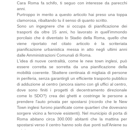
Cara Roma fa schifo, ti seguo con interesse da parecchi
anni.
Purtroppo in merito a questo articolo hai preso una toppa
clamorosa, ribaltando tu il senso di quanto scritto.
Sono un ingegnere che si occupa di pianificazione dei
trasporti da oltre 15 anni, ho lavorato in quell'immondo
porcilaio che è diventato lo Stadio della Roma, quello che
viene riportato nel citato articolo è la scriteriata
pianificazione urbanistica messa in atto negli ultimi anni
dalle Amministrazioni Comunali di Roma.
L'idea di nuove centralità, come le new town inglesi, può
essere corretta se sorretta da una pianificazione della
mobilità coerente. Sbattere centinaia di migliaia di persone
in periferia, senza garantirgli un efficiente trasporto pubblico
di adduzione al centro (ancora siamo con gli uffici al centro,
dove sono finiti i progetti di decentramento direzionale
come lo SDO?) crea dei ghetti e costringe le persone a
prendere l'auto privata per spostarsi (ricordo che le New
Town inglesi furono pianificate come quartieri che dovevano
sorgere vicino a ferrovie esistenti). Nel municipio di porta di
Roma abitano circa 300.000 abitanti che la mattina per
spostarsi verso il centro hanno solo due ponti sull'Aniene su