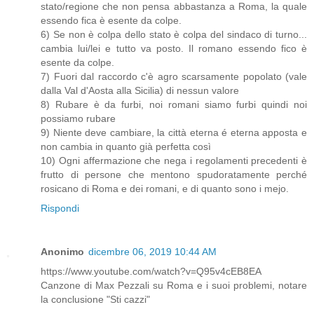
stato/regione che non pensa abbastanza a Roma, la quale
essendo fica è esente da colpe.
6) Se non è colpa dello stato è colpa del sindaco di turno...
cambia lui/lei e tutto va posto. Il romano essendo fico è
esente da colpe.
7) Fuori dal raccordo c'è agro scarsamente popolato (vale
dalla Val d'Aosta alla Sicilia) di nessun valore
8) Rubare è da furbi, noi romani siamo furbi quindi noi
possiamo rubare
9) Niente deve cambiare, la città eterna é eterna apposta e
non cambia in quanto già perfetta così
10) Ogni affermazione che nega i regolamenti precedenti è
frutto di persone che mentono spudoratamente perché
rosicano di Roma e dei romani, e di quanto sono i mejo.
Rispondi
Anonimo
dicembre 06, 2019 10:44 AM
https://www.youtube.com/watch?v=Q95v4cEB8EA
Canzone di Max Pezzali su Roma e i suoi problemi, notare
la conclusione "Sti cazzi"