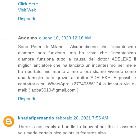
Click Here
Visit Web
Rispondi
Anonimo
giugno 10, 2020 12:16 AM
Sono Peter di Milano... Alcuni dicono che l'incantesimo
d'amore non funziona, ma ho visto che l'incantesimo
d'amore funziona tutto a causa del dottor ADELEKE il
miglior lanciatore che ha lanciato un incantesimo per me e
ha riportato mio marito a me e ora stiamo vivendo come
una famiglia tutto grazie al dottor ADELEKE. È possibile
contattarlo su WhatsApp: +27740386124 o inviarlo via e-
mail: ( aoba5019@gmail.com )
Rispondi
khadafipernando
febbraio 20, 2021 7:55 AM
There is noticeably a bundle to know about this. I assume
you made certain nice points in features also.