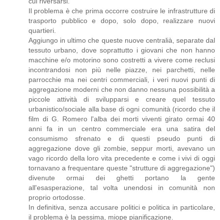
cui riversarsi.
Il problema è che prima occorre costruire le infrastrutture di
trasporto pubblico e dopo, solo dopo, realizzare nuovi
quartieri.
Aggiungo in ultimo che queste nuove centralià, separate dal
tessuto urbano, dove soprattutto i giovani che non hanno
macchine e/o motorino sono costretti a vivere come reclusi
incontrandosi non più nelle piazze, nei parchetti, nelle
parrocchie ma nei centri commerciali, i veri nuovi punti di
aggregazione moderni che non danno nessuna possibilità a
piccole attività di svilupparsi e creare quel tessuto
urbanistico/sociale alla base di ogni comunità (ricordo che il
film di G. Romero l'alba dei morti viventi girato ormai 40
anni fa in un centro commerciale era una satira del
consumismo sfrenato e di questi pseudo punti di
aggregazione dove gli zombie, seppur morti, avevano un
vago ricordo della loro vita precedente e come i vivi di oggi
tornavano a frequentare queste "strutture di aggregazione")
divenute ormai dei ghetti portano la gente
all'esasperazione, tal volta unendosi in comunità non
proprio ortodosse.
In definitiva, senza accusare politici e politica in particolare,
il problema è la pessima, miope pianificazione.