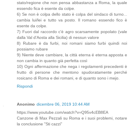
stato/regione che non pensa abbastanza a Roma, la quale
essendo fica è esente da colpe.
6) Se non è colpa dello stato è colpa del sindaco di turno...
cambia lui/lei e tutto va posto. Il romano essendo fico è
esente da colpe.
7) Fuori dal raccordo c'è agro scarsamente popolato (vale
dalla Val d'Aosta alla Sicilia) di nessun valore
8) Rubare è da furbi, noi romani siamo furbi quindi noi
possiamo rubare
9) Niente deve cambiare, la città eterna é eterna apposta e
non cambia in quanto già perfetta così
10) Ogni affermazione che nega i regolamenti precedenti è
frutto di persone che mentono spudoratamente perché
rosicano di Roma e dei romani, e di quanto sono i mejo.
Rispondi
Anonimo
dicembre 06, 2019 10:44 AM
https://www.youtube.com/watch?v=Q95v4cEB8EA
Canzone di Max Pezzali su Roma e i suoi problemi, notare
la conclusione "Sti cazzi"