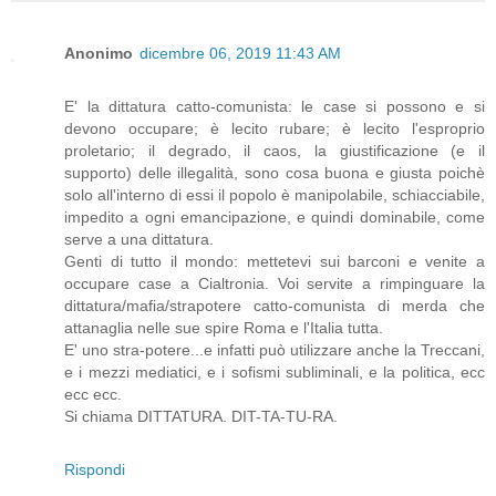
Anonimo
dicembre 06, 2019 11:43 AM
E' la dittatura catto-comunista: le case si possono e si
devono occupare; è lecito rubare; è lecito l'esproprio
proletario; il degrado, il caos, la giustificazione (e il
supporto) delle illegalità, sono cosa buona e giusta poichè
solo all'interno di essi il popolo è manipolabile, schiacciabile,
impedito a ogni emancipazione, e quindi dominabile, come
serve a una dittatura.
Genti di tutto il mondo: mettetevi sui barconi e venite a
occupare case a Cialtronia. Voi servite a rimpinguare la
dittatura/mafia/strapotere catto-comunista di merda che
attanaglia nelle sue spire Roma e l'Italia tutta.
E' uno stra-potere...e infatti può utilizzare anche la Treccani,
e i mezzi mediatici, e i sofismi subliminali, e la politica, ecc
ecc ecc.
Si chiama DITTATURA. DIT-TA-TU-RA.
Rispondi