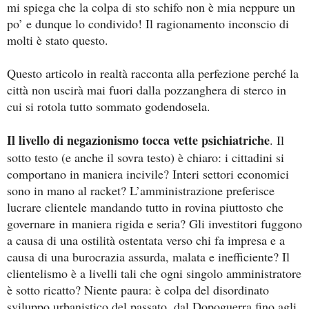
mi spiega che la colpa di sto schifo non è mia neppure un
po’ e dunque lo condivido! Il ragionamento inconscio di
molti è stato questo.
Questo articolo in realtà racconta alla perfezione perché la
città non uscirà mai fuori dalla pozzanghera di sterco in
cui si rotola tutto sommato godendosela.
Il livello di negazionismo tocca vette psichiatriche
. Il
sotto testo (e anche il sovra testo) è chiaro: i cittadini si
comportano in maniera incivile? Interi settori economici
sono in mano al racket? L’amministrazione preferisce
lucrare clientele mandando tutto in rovina piuttosto che
governare in maniera rigida e seria? Gli investitori fuggono
a causa di una ostilità ostentata verso chi fa impresa e a
causa di una burocrazia assurda, malata e inefficiente? Il
clientelismo è a livelli tali che ogni singolo amministratore
è sotto ricatto? Niente paura: è colpa del disordinato
sviluppo urbanistico del passato, dal Dopoguerra fino agli