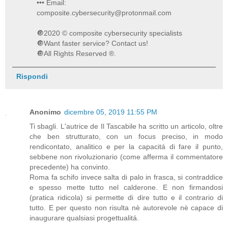
••• Email:
composite.cybersecurity@protonmail.com
🔘2020 © composite cybersecurity specialists
🔘Want faster service? Contact us!
🔘All Rights Reserved ®️.
Rispondi
Anonimo
dicembre 05, 2019 11:55 PM
Ti sbagli. L'autrice de Il Tascabile ha scritto un articolo, oltre
che ben strutturato, con un focus preciso, in modo
rendicontato, analitico e per la capacitá di fare il punto,
sebbene non rivoluzionario (come afferma il commentatore
precedente) ha convinto.
Roma fa schifo invece salta di palo in frasca, si contraddice
e spesso mette tutto nel calderone. E non firmandosi
(pratica ridicola) si permette di dire tutto e il contrario di
tutto. E per questo non risulta nè autorevole nè capace di
inaugurare qualsiasi progettualitá.