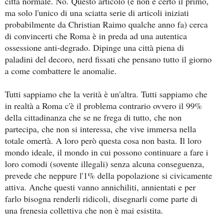
città normale. No. Questo articolo (e non è certo il primo,
ma solo l'unico di una sciatta serie di articoli iniziati
probabilmente da Christian Raimo qualche anno fa) cerca
di convincerti che Roma è in preda ad una autentica
ossessione anti-degrado. Dipinge una città piena di
paladini del decoro, nerd fissati che pensano tutto il giorno
a come combattere le anomalie.
Tutti sappiamo che la verità è un'altra. Tutti sappiamo che
in realtà a Roma c'è il problema contrario ovvero il 99%
della cittadinanza che se ne frega di tutto, che non
partecipa, che non si interessa, che vive immersa nella
totale omertà. A loro però questa cosa non basta. Il loro
mondo ideale, il mondo in cui possono continuare a fare i
loro comodi (sovente illegali) senza alcuna conseguenza,
prevede che neppure l'1% della popolazione si civicamente
attiva. Anche questi vanno annichiliti, annientati e per
farlo bisogna renderli ridicoli, disegnarli come parte di
una frenesia collettiva che non è mai esistita.