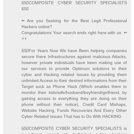
☑️☑️COMPOSITE CYBER SECURITY SPECIALISTS
☑️☑️
•• Are you Seeking for the Best Legit Professional
Hackers online?
Congratulations Your search ends right here with us. ••
⚡️⚡️
☑️☑️For Years Now We have Been helping companies
secure there Infrastructures against malicious Attacks,
however private individuals have been making use of
our services to provide Optimum solutions to their
cyber and Hacking related Issues by providing them
unlimited Access to their desired informations from their
Target suck as Phone Hack (Which enables them to
monitor their kids/wife/husband/boyfriend/girlfriend, by
gaining access to everything they are doing on their
phone without their notice), Credit Card Mishaps,
Website Hacking, Funds Recoveries And Every Other
Cyber Related Issues That has to Do With HACKING.
☑️☑️COMPOSITE CYBER SECURITY SPECIALISTS is