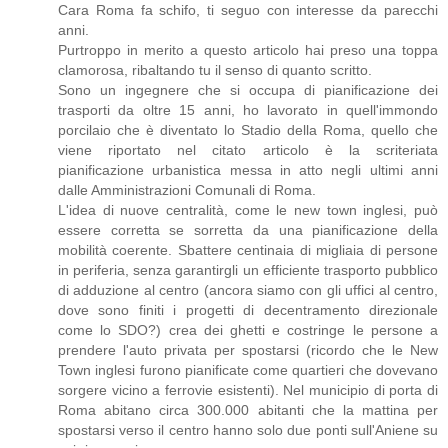
Cara Roma fa schifo, ti seguo con interesse da parecchi
anni.
Purtroppo in merito a questo articolo hai preso una toppa
clamorosa, ribaltando tu il senso di quanto scritto.
Sono un ingegnere che si occupa di pianificazione dei
trasporti da oltre 15 anni, ho lavorato in quell'immondo
porcilaio che è diventato lo Stadio della Roma, quello che
viene riportato nel citato articolo è la scriteriata
pianificazione urbanistica messa in atto negli ultimi anni
dalle Amministrazioni Comunali di Roma.
L'idea di nuove centralità, come le new town inglesi, può
essere corretta se sorretta da una pianificazione della
mobilità coerente. Sbattere centinaia di migliaia di persone
in periferia, senza garantirgli un efficiente trasporto pubblico
di adduzione al centro (ancora siamo con gli uffici al centro,
dove sono finiti i progetti di decentramento direzionale
come lo SDO?) crea dei ghetti e costringe le persone a
prendere l'auto privata per spostarsi (ricordo che le New
Town inglesi furono pianificate come quartieri che dovevano
sorgere vicino a ferrovie esistenti). Nel municipio di porta di
Roma abitano circa 300.000 abitanti che la mattina per
spostarsi verso il centro hanno solo due ponti sull'Aniene su