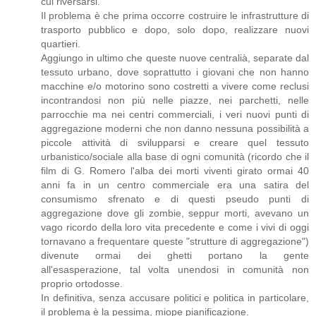
cui riversarsi.
Il problema è che prima occorre costruire le infrastrutture di
trasporto pubblico e dopo, solo dopo, realizzare nuovi
quartieri.
Aggiungo in ultimo che queste nuove centralià, separate dal
tessuto urbano, dove soprattutto i giovani che non hanno
macchine e/o motorino sono costretti a vivere come reclusi
incontrandosi non più nelle piazze, nei parchetti, nelle
parrocchie ma nei centri commerciali, i veri nuovi punti di
aggregazione moderni che non danno nessuna possibilità a
piccole attività di svilupparsi e creare quel tessuto
urbanistico/sociale alla base di ogni comunità (ricordo che il
film di G. Romero l'alba dei morti viventi girato ormai 40
anni fa in un centro commerciale era una satira del
consumismo sfrenato e di questi pseudo punti di
aggregazione dove gli zombie, seppur morti, avevano un
vago ricordo della loro vita precedente e come i vivi di oggi
tornavano a frequentare queste "strutture di aggregazione")
divenute ormai dei ghetti portano la gente
all'esasperazione, tal volta unendosi in comunità non
proprio ortodosse.
In definitiva, senza accusare politici e politica in particolare,
il problema è la pessima, miope pianificazione.