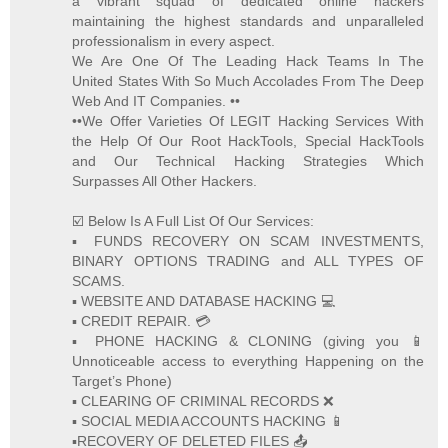
a vibrant squad of dedicated online hackers
maintaining the highest standards and unparalleled
professionalism in every aspect.
We Are One Of The Leading Hack Teams In The
United States With So Much Accolades From The Deep
Web And IT Companies. ••
••We Offer Varieties Of LEGIT Hacking Services With
the Help Of Our Root HackTools, Special HackTools
and Our Technical Hacking Strategies Which
Surpasses All Other Hackers.
☑️ Below Is A Full List Of Our Services:
▪️ FUNDS RECOVERY ON SCAM INVESTMENTS,
BINARY OPTIONS TRADING and ALL TYPES OF
SCAMS.
▪️ WEBSITE AND DATABASE HACKING 💻
▪️ CREDIT REPAIR. 💳
▪️ PHONE HACKING & CLONING (giving you 📱
Unnoticeable access to everything Happening on the
Target’s Phone)
▪️ CLEARING OF CRIMINAL RECORDS ❌
▪️ SOCIAL MEDIA ACCOUNTS HACKING 📱
▪️RECOVERY OF DELETED FILES 📤