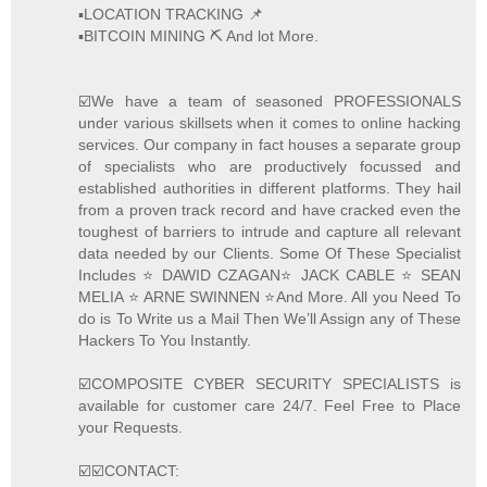
▪️LOCATION TRACKING 📌
▪️BITCOIN MINING ⛏ And lot More.
☑️We have a team of seasoned PROFESSIONALS
under various skillsets when it comes to online hacking
services. Our company in fact houses a separate group
of specialists who are productively focussed and
established authorities in different platforms. They hail
from a proven track record and have cracked even the
toughest of barriers to intrude and capture all relevant
data needed by our Clients. Some Of These Specialist
Includes ⭐️ DAWID CZAGAN⭐️ JACK CABLE ⭐️ SEAN
MELIA ⭐️ ARNE SWINNEN ⭐️And More. All you Need To
do is To Write us a Mail Then We’ll Assign any of These
Hackers To You Instantly.
☑️COMPOSITE CYBER SECURITY SPECIALISTS is
available for customer care 24/7. Feel Free to Place
your Requests.
☑️☑️CONTACT: