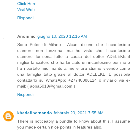
Click Here
Visit Web
Rispondi
Anonimo
giugno 10, 2020 12:16 AM
Sono Peter di Milano... Alcuni dicono che l'incantesimo
d'amore non funziona, ma ho visto che l'incantesimo
d'amore funziona tutto a causa del dottor ADELEKE il
miglior lanciatore che ha lanciato un incantesimo per me e
ha riportato mio marito a me e ora stiamo vivendo come
una famiglia tutto grazie al dottor ADELEKE. È possibile
contattarlo su WhatsApp: +27740386124 o inviarlo via e-
mail: ( aoba5019@gmail.com )
Rispondi
khadafipernando
febbraio 20, 2021 7:55 AM
There is noticeably a bundle to know about this. I assume
you made certain nice points in features also.