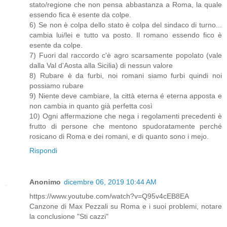
stato/regione che non pensa abbastanza a Roma, la quale
essendo fica è esente da colpe.
6) Se non è colpa dello stato è colpa del sindaco di turno...
cambia lui/lei e tutto va posto. Il romano essendo fico è
esente da colpe.
7) Fuori dal raccordo c'è agro scarsamente popolato (vale
dalla Val d'Aosta alla Sicilia) di nessun valore
8) Rubare è da furbi, noi romani siamo furbi quindi noi
possiamo rubare
9) Niente deve cambiare, la città eterna é eterna apposta e
non cambia in quanto già perfetta così
10) Ogni affermazione che nega i regolamenti precedenti è
frutto di persone che mentono spudoratamente perché
rosicano di Roma e dei romani, e di quanto sono i mejo.
Rispondi
Anonimo
dicembre 06, 2019 10:44 AM
https://www.youtube.com/watch?v=Q95v4cEB8EA
Canzone di Max Pezzali su Roma e i suoi problemi, notare
la conclusione "Sti cazzi"