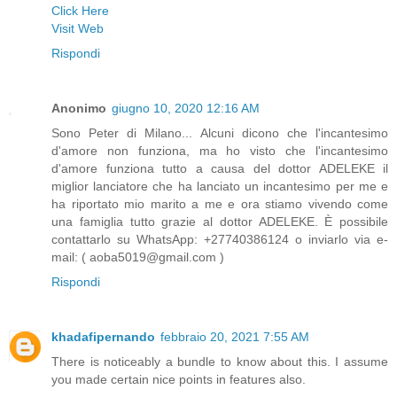
Click Here
Visit Web
Rispondi
Anonimo
giugno 10, 2020 12:16 AM
Sono Peter di Milano... Alcuni dicono che l'incantesimo
d'amore non funziona, ma ho visto che l'incantesimo
d'amore funziona tutto a causa del dottor ADELEKE il
miglior lanciatore che ha lanciato un incantesimo per me e
ha riportato mio marito a me e ora stiamo vivendo come
una famiglia tutto grazie al dottor ADELEKE. È possibile
contattarlo su WhatsApp: +27740386124 o inviarlo via e-
mail: ( aoba5019@gmail.com )
Rispondi
khadafipernando
febbraio 20, 2021 7:55 AM
There is noticeably a bundle to know about this. I assume
you made certain nice points in features also.