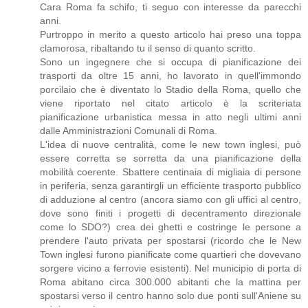
Cara Roma fa schifo, ti seguo con interesse da parecchi
anni.
Purtroppo in merito a questo articolo hai preso una toppa
clamorosa, ribaltando tu il senso di quanto scritto.
Sono un ingegnere che si occupa di pianificazione dei
trasporti da oltre 15 anni, ho lavorato in quell'immondo
porcilaio che è diventato lo Stadio della Roma, quello che
viene riportato nel citato articolo è la scriteriata
pianificazione urbanistica messa in atto negli ultimi anni
dalle Amministrazioni Comunali di Roma.
L'idea di nuove centralità, come le new town inglesi, può
essere corretta se sorretta da una pianificazione della
mobilità coerente. Sbattere centinaia di migliaia di persone
in periferia, senza garantirgli un efficiente trasporto pubblico
di adduzione al centro (ancora siamo con gli uffici al centro,
dove sono finiti i progetti di decentramento direzionale
come lo SDO?) crea dei ghetti e costringe le persone a
prendere l'auto privata per spostarsi (ricordo che le New
Town inglesi furono pianificate come quartieri che dovevano
sorgere vicino a ferrovie esistenti). Nel municipio di porta di
Roma abitano circa 300.000 abitanti che la mattina per
spostarsi verso il centro hanno solo due ponti sull'Aniene su