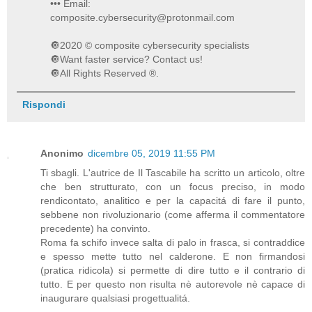
••• Email:
composite.cybersecurity@protonmail.com
🔘2020 © composite cybersecurity specialists
🔘Want faster service? Contact us!
🔘All Rights Reserved ®️.
Rispondi
Anonimo
dicembre 05, 2019 11:55 PM
Ti sbagli. L'autrice de Il Tascabile ha scritto un articolo, oltre
che ben strutturato, con un focus preciso, in modo
rendicontato, analitico e per la capacitá di fare il punto,
sebbene non rivoluzionario (come afferma il commentatore
precedente) ha convinto.
Roma fa schifo invece salta di palo in frasca, si contraddice
e spesso mette tutto nel calderone. E non firmandosi
(pratica ridicola) si permette di dire tutto e il contrario di
tutto. E per questo non risulta nè autorevole nè capace di
inaugurare qualsiasi progettualitá.