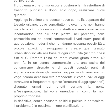
cui riversarsi.
Il problema è che prima occorre costruire le infrastrutture di
trasporto pubblico e dopo, solo dopo, realizzare nuovi
quartieri.
Aggiungo in ultimo che queste nuove centralià, separate dal
tessuto urbano, dove soprattutto i giovani che non hanno
macchine e/o motorino sono costretti a vivere come reclusi
incontrandosi non più nelle piazze, nei parchetti, nelle
parrocchie ma nei centri commerciali, i veri nuovi punti di
aggregazione moderni che non danno nessuna possibilità a
piccole attività di svilupparsi e creare quel tessuto
urbanistico/sociale alla base di ogni comunità (ricordo che il
film di G. Romero l'alba dei morti viventi girato ormai 40
anni fa in un centro commerciale era una satira del
consumismo sfrenato e di questi pseudo punti di
aggregazione dove gli zombie, seppur morti, avevano un
vago ricordo della loro vita precedente e come i vivi di oggi
tornavano a frequentare queste "strutture di aggregazione")
divenute ormai dei ghetti portano la gente
all'esasperazione, tal volta unendosi in comunità non
proprio ortodosse.
In definitiva, senza accusare politici e politica in particolare,
il problema è la pessima, miope pianificazione.