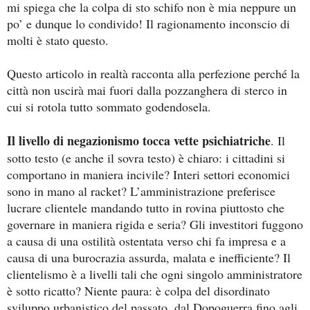
mi spiega che la colpa di sto schifo non è mia neppure un
po’ e dunque lo condivido! Il ragionamento inconscio di
molti è stato questo.
Questo articolo in realtà racconta alla perfezione perché la
città non uscirà mai fuori dalla pozzanghera di sterco in
cui si rotola tutto sommato godendosela.
Il livello di negazionismo tocca vette psichiatriche
. Il
sotto testo (e anche il sovra testo) è chiaro: i cittadini si
comportano in maniera incivile? Interi settori economici
sono in mano al racket? L’amministrazione preferisce
lucrare clientele mandando tutto in rovina piuttosto che
governare in maniera rigida e seria? Gli investitori fuggono
a causa di una ostilità ostentata verso chi fa impresa e a
causa di una burocrazia assurda, malata e inefficiente? Il
clientelismo è a livelli tali che ogni singolo amministratore
è sotto ricatto? Niente paura: è colpa del disordinato
sviluppo urbanistico del passato, dal Dopoguerra fino agli