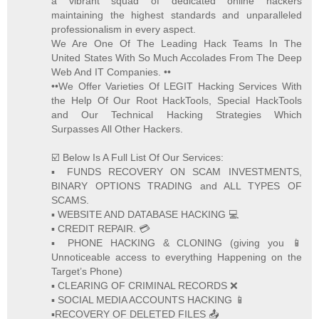
a vibrant squad of dedicated online hackers
maintaining the highest standards and unparalleled
professionalism in every aspect.
We Are One Of The Leading Hack Teams In The
United States With So Much Accolades From The Deep
Web And IT Companies. ••
••We Offer Varieties Of LEGIT Hacking Services With
the Help Of Our Root HackTools, Special HackTools
and Our Technical Hacking Strategies Which
Surpasses All Other Hackers.
☑️ Below Is A Full List Of Our Services:
▪️ FUNDS RECOVERY ON SCAM INVESTMENTS,
BINARY OPTIONS TRADING and ALL TYPES OF
SCAMS.
▪️ WEBSITE AND DATABASE HACKING 💻
▪️ CREDIT REPAIR. 💳
▪️ PHONE HACKING & CLONING (giving you 📱
Unnoticeable access to everything Happening on the
Target’s Phone)
▪️ CLEARING OF CRIMINAL RECORDS ❌
▪️ SOCIAL MEDIA ACCOUNTS HACKING 📱
▪️RECOVERY OF DELETED FILES 📤