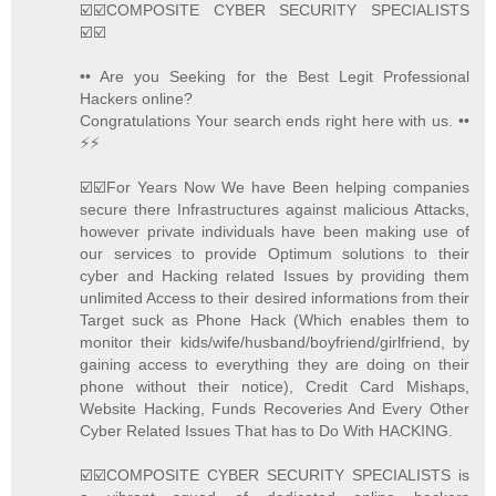
☑️☑️COMPOSITE CYBER SECURITY SPECIALISTS
☑️☑️
•• Are you Seeking for the Best Legit Professional
Hackers online?
Congratulations Your search ends right here with us. ••
⚡️⚡️
☑️☑️For Years Now We have Been helping companies
secure there Infrastructures against malicious Attacks,
however private individuals have been making use of
our services to provide Optimum solutions to their
cyber and Hacking related Issues by providing them
unlimited Access to their desired informations from their
Target suck as Phone Hack (Which enables them to
monitor their kids/wife/husband/boyfriend/girlfriend, by
gaining access to everything they are doing on their
phone without their notice), Credit Card Mishaps,
Website Hacking, Funds Recoveries And Every Other
Cyber Related Issues That has to Do With HACKING.
☑️☑️COMPOSITE CYBER SECURITY SPECIALISTS is