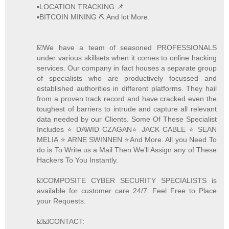
▪️LOCATION TRACKING 📌
▪️BITCOIN MINING ⛏ And lot More.
☑️We have a team of seasoned PROFESSIONALS
under various skillsets when it comes to online hacking
services. Our company in fact houses a separate group
of specialists who are productively focussed and
established authorities in different platforms. They hail
from a proven track record and have cracked even the
toughest of barriers to intrude and capture all relevant
data needed by our Clients. Some Of These Specialist
Includes ⭐️ DAWID CZAGAN⭐️ JACK CABLE ⭐️ SEAN
MELIA ⭐️ ARNE SWINNEN ⭐️And More. All you Need To
do is To Write us a Mail Then We’ll Assign any of These
Hackers To You Instantly.
☑️COMPOSITE CYBER SECURITY SPECIALISTS is
available for customer care 24/7. Feel Free to Place
your Requests.
☑️☑️CONTACT: