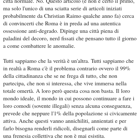
città normale. No. Questo articolo (e non è certo il primo,
ma solo l'unico di una sciatta serie di articoli iniziati
probabilmente da Christian Raimo qualche anno fa) cerca
di convincerti che Roma è in preda ad una autentica
ossessione anti-degrado. Dipinge una città piena di
paladini del decoro, nerd fissati che pensano tutto il giorno
a come combattere le anomalie.
Tutti sappiamo che la verità è un'altra. Tutti sappiamo che
in realtà a Roma c'è il problema contrario ovvero il 99%
della cittadinanza che se ne frega di tutto, che non
partecipa, che non si interessa, che vive immersa nella
totale omertà. A loro però questa cosa non basta. Il loro
mondo ideale, il mondo in cui possono continuare a fare i
loro comodi (sovente illegali) senza alcuna conseguenza,
prevede che neppure l'1% della popolazione si civicamente
attiva. Anche questi vanno annichiliti, annientati e per
farlo bisogna renderli ridicoli, disegnarli come parte di
una frenesia collettiva che non è mai esistita.