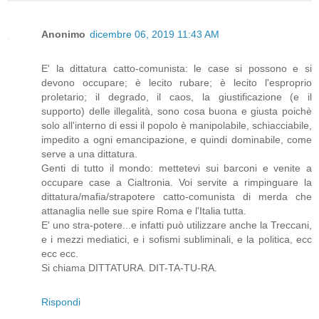
Anonimo
dicembre 06, 2019 11:43 AM
E' la dittatura catto-comunista: le case si possono e si
devono occupare; è lecito rubare; è lecito l'esproprio
proletario; il degrado, il caos, la giustificazione (e il
supporto) delle illegalità, sono cosa buona e giusta poichè
solo all'interno di essi il popolo è manipolabile, schiacciabile,
impedito a ogni emancipazione, e quindi dominabile, come
serve a una dittatura.
Genti di tutto il mondo: mettetevi sui barconi e venite a
occupare case a Cialtronia. Voi servite a rimpinguare la
dittatura/mafia/strapotere catto-comunista di merda che
attanaglia nelle sue spire Roma e l'Italia tutta.
E' uno stra-potere...e infatti può utilizzare anche la Treccani,
e i mezzi mediatici, e i sofismi subliminali, e la politica, ecc
ecc ecc.
Si chiama DITTATURA. DIT-TA-TU-RA.
Rispondi