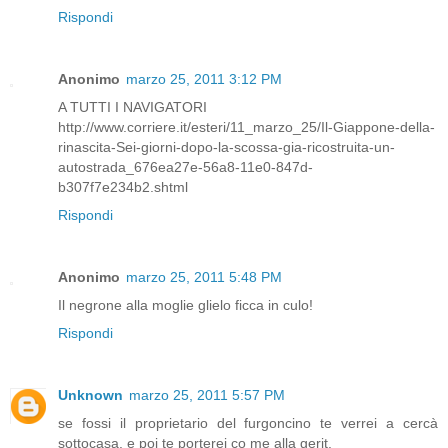
Rispondi
Anonimo
marzo 25, 2011 3:12 PM
A TUTTI I NAVIGATORI
http://www.corriere.it/esteri/11_marzo_25/Il-Giappone-della-
rinascita-Sei-giorni-dopo-la-scossa-gia-ricostruita-un-
autostrada_676ea27e-56a8-11e0-847d-
b307f7e234b2.shtml
Rispondi
Anonimo
marzo 25, 2011 5:48 PM
Il negrone alla moglie glielo ficca in culo!
Rispondi
Unknown
marzo 25, 2011 5:57 PM
se fossi il proprietario del furgoncino te verrei a cercà
sottocasa. e poi te porterei co me alla gerit.