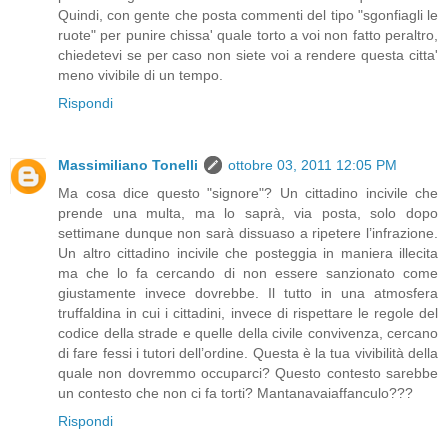
Quindi, con gente che posta commenti del tipo "sgonfiagli le
ruote" per punire chissa' quale torto a voi non fatto peraltro,
chiedetevi se per caso non siete voi a rendere questa citta'
meno vivibile di un tempo.
Rispondi
Massimiliano Tonelli
ottobre 03, 2011 12:05 PM
Ma cosa dice questo "signore"? Un cittadino incivile che
prende una multa, ma lo saprà, via posta, solo dopo
settimane dunque non sarà dissuaso a ripetere l’infrazione.
Un altro cittadino incivile che posteggia in maniera illecita
ma che lo fa cercando di non essere sanzionato come
giustamente invece dovrebbe. Il tutto in una atmosfera
truffaldina in cui i cittadini, invece di rispettare le regole del
codice della strade e quelle della civile convivenza, cercano
di fare fessi i tutori dell’ordine. Questa è la tua vivibilità della
quale non dovremmo occuparci? Questo contesto sarebbe
un contesto che non ci fa torti? Mantanavaiaffanculo???
Rispondi