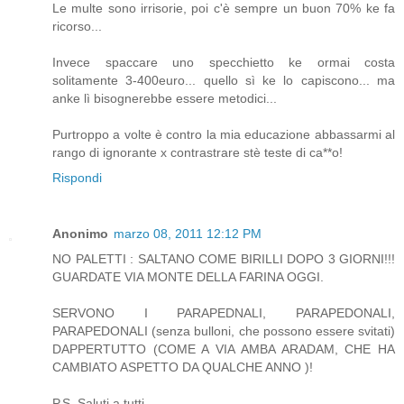
Le multe sono irrisorie, poi c'è sempre un buon 70% ke fa
ricorso...
Invece spaccare uno specchietto ke ormai costa
solitamente 3-400euro... quello sì ke lo capiscono... ma
anke lì bisognerebbe essere metodici...
Purtroppo a volte è contro la mia educazione abbassarmi al
rango di ignorante x contrastrare stè teste di ca**o!
Rispondi
Anonimo
marzo 08, 2011 12:12 PM
NO PALETTI : SALTANO COME BIRILLI DOPO 3 GIORNI!!!
GUARDATE VIA MONTE DELLA FARINA OGGI.
SERVONO I PARAPEDNALI, PARAPEDONALI,
PARAPEDONALI (senza bulloni, che possono essere svitati)
DAPPERTUTTO (COME A VIA AMBA ARADAM, CHE HA
CAMBIATO ASPETTO DA QUALCHE ANNO )!
P.S. Saluti a tutti