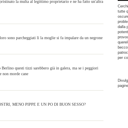
ristinato la multa al legittimo proprietario e ne ha fatto un'altra
Cerchi
tutte 
oscure
proble
dalla 
potent
provoc
loro sono parcheggiati lì la moglie si fa impalare da un negrone
querel
becco.
patroc
per co
Berlino questi tizzi sarebbero già in galera, ma se i peggiori
ane non morde cane
Divulg
pagin
OSTRI, MENO PIPPE E UN PO DI BUON SESSO?