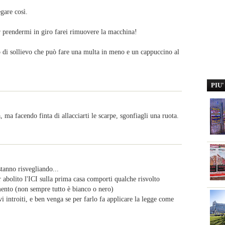
gare così.
er prendermi in giro farei rimuovere la macchina!
o di sollievo che può fare una multa in meno e un cappuccino al
PIU
, ma facendo finta di allacciarti le scarpe, sgonfiagli una ruota.
 stanno risvegliando...
r abolito l'ICI sulla prima casa comporti qualche risvolto
mento (non sempre tutto è bianco o nero)
i introiti, e ben venga se per farlo fa applicare la legge come