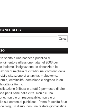
CA NEL BLOG
ISO
fa schifo è una bacheca pubblica di
ondimento e riflessione nata nel 2008 per
e insieme l'indignazione, le denunzie e le
azioni di migliaia di cittadini nei confronti della
rabile situazione di anarchia, malgoverno,
enza, criminalità, corruzione e degrado in cui
la città di Roma.
blicazione è libera e a tutti è permesso di dire
pria per il bene della città. Non c'è una
one, non c'è un responsabile, non c'è un
llo sui contenuti pubblicati: Roma fa schifo è un
ce blog, un diario, non una testata giornalistica.