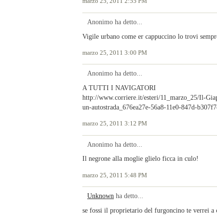
marzo 25, 2011 2:55 PM
Anonimo ha detto...
Vigile urbano come er cappuccino lo trovi sempre
marzo 25, 2011 3:00 PM
Anonimo ha detto...
A TUTTI I NAVIGATORI
http://www.corriere.it/esteri/11_marzo_25/Il-Giap
un-autostrada_676ea27e-56a8-11e0-847d-b307f7
marzo 25, 2011 3:12 PM
Anonimo ha detto...
Il negrone alla moglie glielo ficca in culo!
marzo 25, 2011 5:48 PM
Unknown
ha detto...
se fossi il proprietario del furgoncino te verrei a 