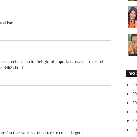
 al bar..
pone-della-rinascita-Sei-giorni-dopo-la-scossa-gia-ricostruita-
e234b2.shtml
ARC
►
2
►
2
►
2
►
2
►
2
►
2
cercà sottocasa. e poi te porterei co me alla gerit.