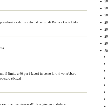
►
2
►
2
►
2
i prenderei a calci in culo dal centro di Roma a Ostia Lido!
►
2
►
2
►
2
►
2
sta
▼
2
no il limite a 60 per i lavori in corso loro ti vorrebbero
operaio sticazzi
rzare! mammamiaaaaaa!!!!!e aggiungo maleducati!