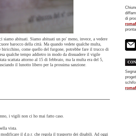
Chiunq
diffa
di pro
roma
pront
i siamo abituati. Siamo abituati un po' meno, invece, a vedere
 cuore barocco della città. Ma quando vedete qualche multa,
 biricchino, come quello del furgone, potrebbe fare il trucco di
resa qualche tempo addietro in modo da dissuadere il vigile
tata scattata attorno al 15 di febbraio, ma la multa era del 5,
CON
Lasciando il lunotto libero per la prossima sanzione.
Segnal
proget
schifo
roma
fanno, i vigili non ci ho mai fatto caso.
ella vista.
odificare il d.p.r. che regola il trasporto dei disabili. Ad oggi