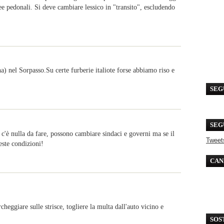
ee pedonali. Si deve cambiare lessico in "transito", escludendo
) nel Sorpasso.Su certe furberie italiote forse abbiamo riso e
SEG
SEG
 c'è nulla da fare, possono cambiare sindaci e governi ma se il
Tweet
este condizioni!
CAN
heggiare sulle strisce, togliere la multa dall'auto vicino e
SOS