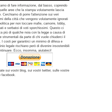
amo di fare informazione, dal basso, coprendo
quelle aree che la stampa volutamente lascia
. Cerchiamo di porre l'attenzione sui veri
mi della città che vengono volutamente ignorati
politica per non toccare mafie, camorre, lobby,
ati e serbatoi di voti sporchissimi. Questo ci
a più di qualche noia con la legge a causa di
e strumentali da parte di chi vuole chiuderci il
 I costi per garantirci un minimo di difesa e
inio legale rischiano però di divenire insostenibili
ntinuare. Ecco, insomma, aiutateci!
ate sui vostri blog, sui vostri twitter, sulle vostre
e facebook.