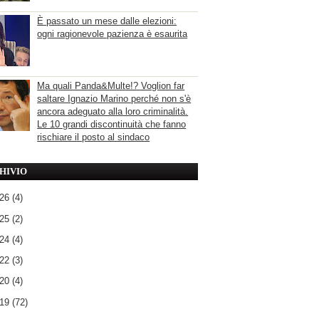
È passato un mese dalle elezioni:
ogni ragionevole pazienza è esaurita
Ma quali Panda&Multe!? Voglion far
saltare Ignazio Marino perché non s'è
ancora adeguato alla loro criminalità.
Le 10 grandi discontinuità che fanno
rischiare il posto al sindaco
HIVIO
026
(4)
025
(2)
024
(4)
022
(3)
020
(4)
019
(72)