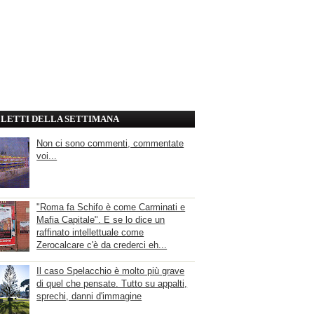
' LETTI DELLA SETTIMANA
Non ci sono commenti, commentate
voi...
"Roma fa Schifo è come Carminati e
Mafia Capitale". E se lo dice un
raffinato intellettuale come
Zerocalcare c'è da crederci eh...
Il caso Spelacchio è molto più grave
di quel che pensate. Tutto su appalti,
sprechi, danni d'immagine