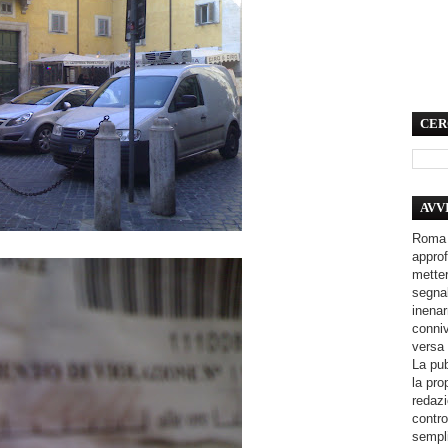
CER
AVV
Roma 
approf
metter
segnal
inenar
conniv
versa 
La pub
la pro
redazi
contro
sempli