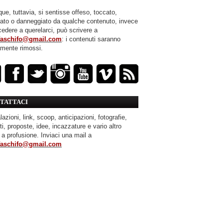
ue, tuttavia, si sentisse offeso, toccato,
mato o danneggiato da qualche contenuto, invece
cedere a querelarci, può scrivere a
faschifo@gmail.com
: i contenuti saranno
amente rimossi.
TATTACI
azioni, link, scoop, anticipazioni, fotografie,
ti, proposte, idee, incazzature e vario altro
 a profusione. Inviaci una mail a
faschifo@gmail.com