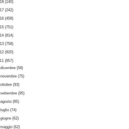
018
(140)
017
(242)
016
(458)
015
(751)
014
(814)
013
(758)
012
(920)
011
(857)
►
dicembre
(58)
►
novembre
(75)
►
ottobre
(93)
►
settembre
(95)
►
agosto
(85)
►
luglio
(74)
►
giugno
(62)
►
maggio
(62)