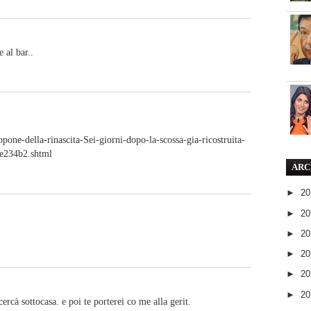
 al bar..
pone-della-rinascita-Sei-giorni-dopo-la-scossa-gia-ricostruita-
e234b2.shtml
ARC
►
2
►
2
►
2
►
2
►
2
►
2
cercà sottocasa. e poi te porterei co me alla gerit.