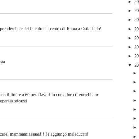
►
2
►
2
►
2
i prenderei a calci in culo dal centro di Roma a Ostia Lido!
►
2
►
2
►
2
►
2
sta
▼
2
no il limite a 60 per i lavori in corso loro ti vorrebbero
operaio sticazzi
rzare! mammamiaaaaaa!!!!!e aggiungo maleducati!