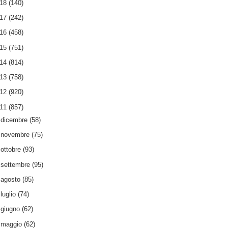
018
(140)
017
(242)
016
(458)
015
(751)
014
(814)
013
(758)
012
(920)
011
(857)
►
dicembre
(58)
►
novembre
(75)
►
ottobre
(93)
►
settembre
(95)
►
agosto
(85)
►
luglio
(74)
►
giugno
(62)
►
maggio
(62)