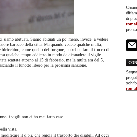
Chiunq
diffa
di pro
roma
pront
i siamo abituati. Siamo abituati un po' meno, invece, a vedere
 cuore barocco della città. Ma quando vedete qualche multa,
 biricchino, come quello del furgone, potrebbe fare il trucco di
resa qualche tempo addietro in modo da dissuadere il vigile
tata scattata attorno al 15 di febbraio, ma la multa era del 5,
CON
Lasciando il lunotto libero per la prossima sanzione.
Segnal
proget
schifo
roma
fanno, i vigili non ci ho mai fatto caso.
ella vista.
odificare il d.p.r. che regola il trasporto dei disabili. Ad oggi