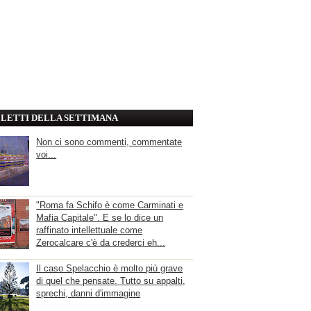
' LETTI DELLA SETTIMANA
Non ci sono commenti, commentate
voi...
"Roma fa Schifo è come Carminati e
Mafia Capitale". E se lo dice un
raffinato intellettuale come
Zerocalcare c'è da crederci eh...
Il caso Spelacchio è molto più grave
di quel che pensate. Tutto su appalti,
sprechi, danni d'immagine