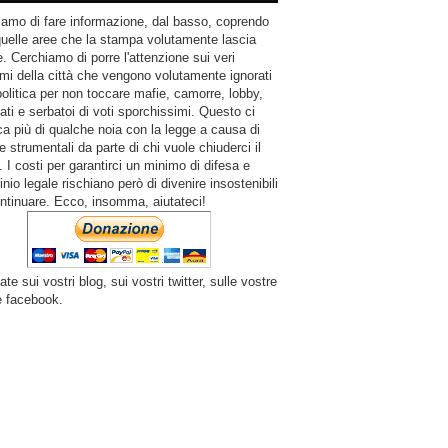
amo di fare informazione, dal basso, coprendo
quelle aree che la stampa volutamente lascia
. Cerchiamo di porre l'attenzione sui veri
mi della città che vengono volutamente ignorati
politica per non toccare mafie, camorre, lobby,
ati e serbatoi di voti sporchissimi. Questo ci
a più di qualche noia con la legge a causa di
e strumentali da parte di chi vuole chiuderci il
 I costi per garantirci un minimo di difesa e
inio legale rischiano però di divenire insostenibili
ntinuare. Ecco, insomma, aiutateci!
ate sui vostri blog, sui vostri twitter, sulle vostre
e facebook.