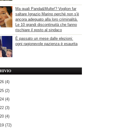
Ma quali Panda&Multe!? Voglion far
saltare Ignazio Marino perché non s'è
ancora adeguato alla loro criminalità.
Le 10 grandi discontinuità che fanno
rischiare il posto al sindaco
È passato un mese dalle elezioni:
ogni ragionevole pazienza è esaurita
HIVIO
026
(4)
025
(2)
024
(4)
022
(3)
020
(4)
019
(72)