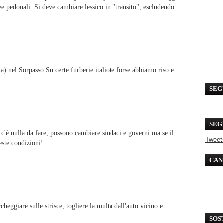
ee pedonali. Si deve cambiare lessico in "transito", escludendo
) nel Sorpasso.Su certe furberie italiote forse abbiamo riso e
SEG
SEG
 c'è nulla da fare, possono cambiare sindaci e governi ma se il
Tweet
este condizioni!
CAN
heggiare sulle strisce, togliere la multa dall'auto vicino e
SOS