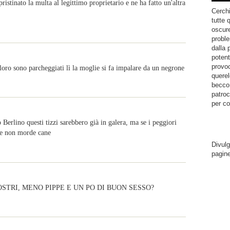
ristinato la multa al legittimo proprietario e ne ha fatto un'altra
Cerchi
tutte 
oscure
proble
dalla 
potent
provoc
loro sono parcheggiati lì la moglie si fa impalare da un negrone
querel
becco.
patroc
per co
Berlino questi tizzi sarebbero già in galera, ma se i peggiori
ane non morde cane
Divulg
pagin
OSTRI, MENO PIPPE E UN PO DI BUON SESSO?