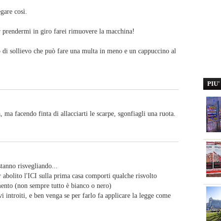
gare così.
er prendermi in giro farei rimuovere la macchina!
o di sollievo che può fare una multa in meno e un cappuccino al
PIU
, ma facendo finta di allacciarti le scarpe, sgonfiagli una ruota.
 stanno risvegliando...
r abolito l'ICI sulla prima casa comporti qualche risvolto
mento (non sempre tutto è bianco o nero)
i introiti, e ben venga se per farlo fa applicare la legge come