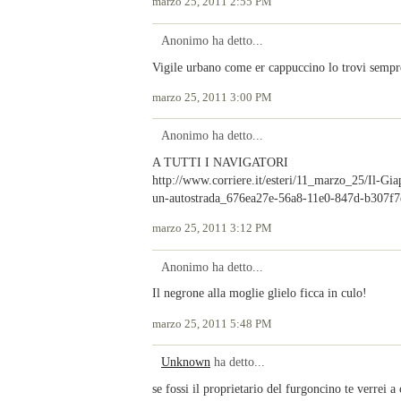
marzo 25, 2011 2:55 PM
Anonimo ha detto...
Vigile urbano come er cappuccino lo trovi sempre
marzo 25, 2011 3:00 PM
Anonimo ha detto...
A TUTTI I NAVIGATORI
http://www.corriere.it/esteri/11_marzo_25/Il-Giap
un-autostrada_676ea27e-56a8-11e0-847d-b307f7
marzo 25, 2011 3:12 PM
Anonimo ha detto...
Il negrone alla moglie glielo ficca in culo!
marzo 25, 2011 5:48 PM
Unknown
ha detto...
se fossi il proprietario del furgoncino te verrei a 