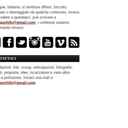
ue, tuttavia, si sentisse offeso, toccato,
mato o danneggiato da qualche contenuto, invece
cedere a querelarci, può scrivere a
faschifo@gmail.com
: i contenuti saranno
amente rimossi.
TATTACI
azioni, link, scoop, anticipazioni, fotografie,
ti, proposte, idee, incazzature e vario altro
 a profusione. Inviaci una mail a
faschifo@gmail.com