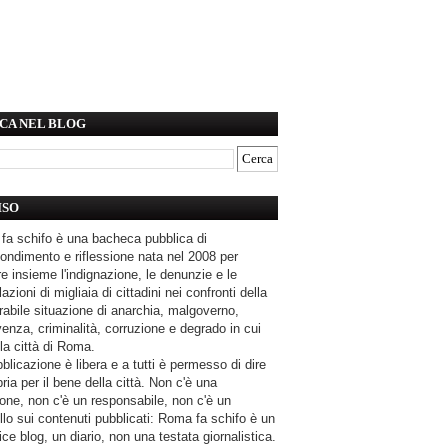
CA NEL BLOG
ISO
fa schifo è una bacheca pubblica di
ondimento e riflessione nata nel 2008 per
e insieme l'indignazione, le denunzie e le
azioni di migliaia di cittadini nei confronti della
rabile situazione di anarchia, malgoverno,
enza, criminalità, corruzione e degrado in cui
la città di Roma.
blicazione è libera e a tutti è permesso di dire
pria per il bene della città. Non c'è una
one, non c'è un responsabile, non c'è un
llo sui contenuti pubblicati: Roma fa schifo è un
ce blog, un diario, non una testata giornalistica.