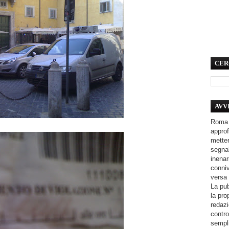
CER
AVV
Roma 
approf
metter
segnal
inenar
conniv
versa 
La pub
la pro
redazi
contro
sempli