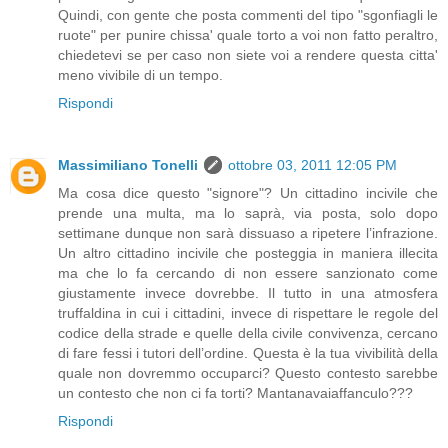
Quindi, con gente che posta commenti del tipo "sgonfiagli le
ruote" per punire chissa' quale torto a voi non fatto peraltro,
chiedetevi se per caso non siete voi a rendere questa citta'
meno vivibile di un tempo.
Rispondi
Massimiliano Tonelli
ottobre 03, 2011 12:05 PM
Ma cosa dice questo "signore"? Un cittadino incivile che
prende una multa, ma lo saprà, via posta, solo dopo
settimane dunque non sarà dissuaso a ripetere l’infrazione.
Un altro cittadino incivile che posteggia in maniera illecita
ma che lo fa cercando di non essere sanzionato come
giustamente invece dovrebbe. Il tutto in una atmosfera
truffaldina in cui i cittadini, invece di rispettare le regole del
codice della strade e quelle della civile convivenza, cercano
di fare fessi i tutori dell’ordine. Questa è la tua vivibilità della
quale non dovremmo occuparci? Questo contesto sarebbe
un contesto che non ci fa torti? Mantanavaiaffanculo???
Rispondi