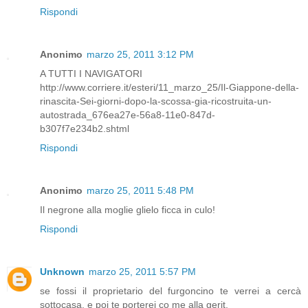
Rispondi
Anonimo
marzo 25, 2011 3:12 PM
A TUTTI I NAVIGATORI
http://www.corriere.it/esteri/11_marzo_25/Il-Giappone-della-
rinascita-Sei-giorni-dopo-la-scossa-gia-ricostruita-un-
autostrada_676ea27e-56a8-11e0-847d-
b307f7e234b2.shtml
Rispondi
Anonimo
marzo 25, 2011 5:48 PM
Il negrone alla moglie glielo ficca in culo!
Rispondi
Unknown
marzo 25, 2011 5:57 PM
se fossi il proprietario del furgoncino te verrei a cercà
sottocasa. e poi te porterei co me alla gerit.