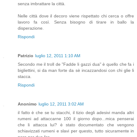
senza imbrattare la città.
Nelle città dove il decoro viene rispettato chi cerca o offre
lavoro fa così. Senza bisogno di tirare in ballo la
disperazione.
Rispondi
Patrizio
luglio 12, 2011 1:10 AM
Secondo me il troll de "Fadde li gazzi dua" è quello che fa i
bigliettini, si da man forte da sè incazzandosi con chi glie li
stacca.
Rispondi
Anonimo
luglio 12, 2011 3:02 AM
il fatto è che se tu stacchi, il tizio degli adesivi manda altri
rumeni ad attaccarne 100 il giorno dopo...mica penserai
che li attacca lui? è stato documentato che vengono
schiavizzati rumeni e slavi per questo, tutto sicuramente in
nero per due lire