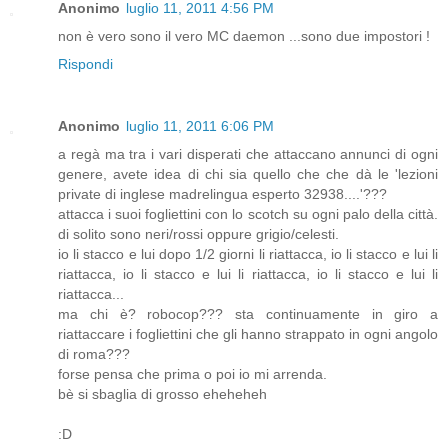
Anonimo
luglio 11, 2011 4:56 PM
non è vero sono il vero MC daemon ...sono due impostori !
Rispondi
Anonimo
luglio 11, 2011 6:06 PM
a regà ma tra i vari disperati che attaccano annunci di ogni
genere, avete idea di chi sia quello che che dà le 'lezioni
private di inglese madrelingua esperto 32938....'???
attacca i suoi fogliettini con lo scotch su ogni palo della città.
di solito sono neri/rossi oppure grigio/celesti.
io li stacco e lui dopo 1/2 giorni li riattacca, io li stacco e lui li
riattacca, io li stacco e lui li riattacca, io li stacco e lui li
riattacca...
ma chi è? robocop??? sta continuamente in giro a
riattaccare i fogliettini che gli hanno strappato in ogni angolo
di roma???
forse pensa che prima o poi io mi arrenda.
bè si sbaglia di grosso eheheheh
:D