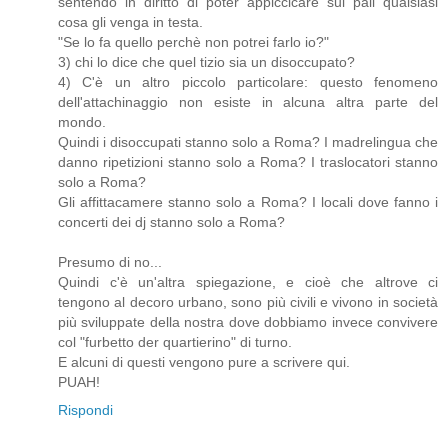
sentendo in diritto di poter appiccicare sui pali qualsiasi
cosa gli venga in testa.
"Se lo fa quello perchè non potrei farlo io?"
3) chi lo dice che quel tizio sia un disoccupato?
4) C'è un altro piccolo particolare: questo fenomeno
dell'attachinaggio non esiste in alcuna altra parte del
mondo.
Quindi i disoccupati stanno solo a Roma? I madrelingua che
danno ripetizioni stanno solo a Roma? I traslocatori stanno
solo a Roma?
Gli affittacamere stanno solo a Roma? I locali dove fanno i
concerti dei dj stanno solo a Roma?
Presumo di no...
Quindi c'è un'altra spiegazione, e cioè che altrove ci
tengono al decoro urbano, sono più civili e vivono in società
più sviluppate della nostra dove dobbiamo invece convivere
col "furbetto der quartierino" di turno.
E alcuni di questi vengono pure a scrivere qui.
PUAH!
Rispondi