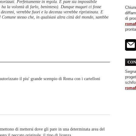
orizzati. Perfettamente in regola. E pare sia impossibile
n ha la volontà di farlo, beninteso). Dunque magari ci fosse
Chiunq
decenni, verrebbe fuori e la decenza verrebbe ripristinata. E
diffa
al Comune stesso che, in qualsiasi altra città del mondo, sarebbe
di pro
roma
pront
CON
Segnal
proget
autorizzato il piu' grande scempio di Roma con i cartelloni
schifo
roma
mettono di mettersi dove gli pare in una determinata area del
to il peccato originale, il tipo di licenza