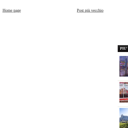
Home page
Post più vecchio
PIU