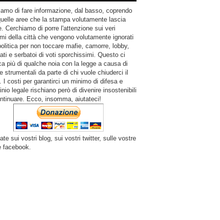
amo di fare informazione, dal basso, coprendo
quelle aree che la stampa volutamente lascia
. Cerchiamo di porre l'attenzione sui veri
mi della città che vengono volutamente ignorati
politica per non toccare mafie, camorre, lobby,
ati e serbatoi di voti sporchissimi. Questo ci
a più di qualche noia con la legge a causa di
e strumentali da parte di chi vuole chiuderci il
 I costi per garantirci un minimo di difesa e
inio legale rischiano però di divenire insostenibili
ntinuare. Ecco, insomma, aiutateci!
ate sui vostri blog, sui vostri twitter, sulle vostre
e facebook.