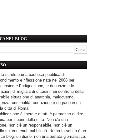
CA NEL BLOG
ISO
fa schifo è una bacheca pubblica di
ondimento e riflessione nata nel 2008 per
e insieme l'indignazione, le denunzie e le
azioni di migliaia di cittadini nei confronti della
rabile situazione di anarchia, malgoverno,
enza, criminalità, corruzione e degrado in cui
la città di Roma.
blicazione è libera e a tutti è permesso di dire
pria per il bene della città. Non c'è una
one, non c'è un responsabile, non c'è un
llo sui contenuti pubblicati: Roma fa schifo è un
ce blog, un diario, non una testata giornalistica.