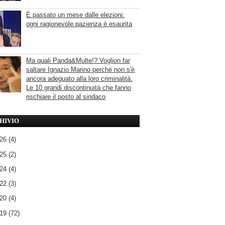
È passato un mese dalle elezioni:
ogni ragionevole pazienza è esaurita
Ma quali Panda&Multe!? Voglion far
saltare Ignazio Marino perché non s'è
ancora adeguato alla loro criminalità.
Le 10 grandi discontinuità che fanno
rischiare il posto al sindaco
HIVIO
026
(4)
025
(2)
024
(4)
022
(3)
020
(4)
019
(72)