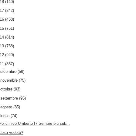
018
(140)
017
(242)
016
(458)
015
(751)
014
(814)
013
(758)
012
(920)
011
(857)
►
dicembre
(58)
►
novembre
(75)
►
ottobre
(93)
►
settembre
(95)
►
agosto
(85)
▼
luglio
(74)
Policlinico Umberto I? Sempre più suk...
Cosa vedete?