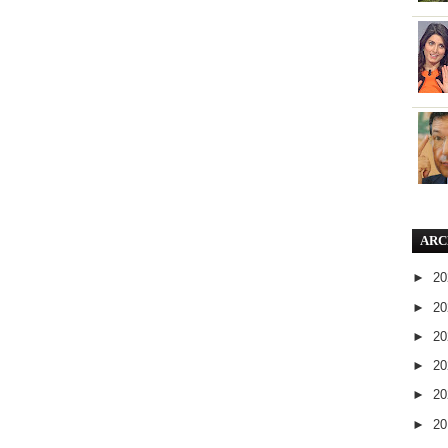
ARC
►
2
►
2
►
2
►
2
►
2
►
2