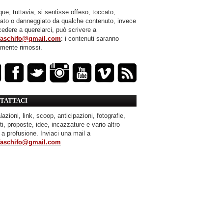
ue, tuttavia, si sentisse offeso, toccato,
mato o danneggiato da qualche contenuto, invece
cedere a querelarci, può scrivere a
faschifo@gmail.com
: i contenuti saranno
amente rimossi.
TATTACI
azioni, link, scoop, anticipazioni, fotografie,
ti, proposte, idee, incazzature e vario altro
 a profusione. Inviaci una mail a
faschifo@gmail.com