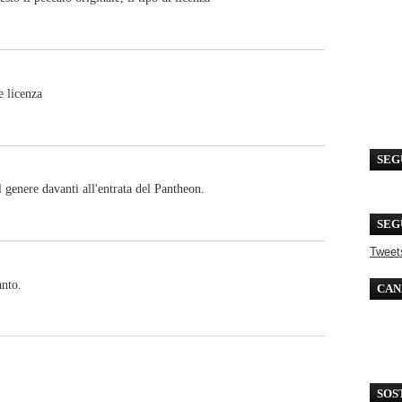
e licenza
SEG
l genere davanti all'entrata del Pantheon.
SEG
Tweet
anto.
CAN
SOS