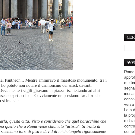
CER
AVV
Roma 
approf
 del Pantheon... Mentre ammiravo il maestoso monumento, tra i
metter
 ho potuto non notare il camioncino dei snack davanti
segnal
 Ovviamente i vigili giravano la piazza fischiettando ad altri
inenar
osceno spettacolo... E ovviamente nn possiamo far altro che
conniv
 si intende...
versa 
La pub
la pro
redazi
arla, questa città. Visto e considerato che quel baracchino che
contro
a quello che a Roma viene chiamato "urtista". Si tratta di
ò, smerciano torri di pisa e david di michelangelo rigorosamente
sempli