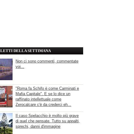
' LETTI DELLA SETTIMANA
Non ci sono commenti, commentate
voi...
"Roma fa Schifo è come Carminati e
Mafia Capitale". E se lo dice un
raffinato intellettuale come
Zerocalcare c'è da crederci eh...
Il caso Spelacchio è molto più grave
di quel che pensate. Tutto su appalti,
sprechi, danni d'immagine