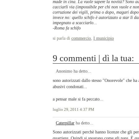
made in cina. La vuole sapere la novità? Sono aut
cacciarli via (impossibile per chi non vuole e no
corruzione dei vigili, prima o dopo, magari dopo 
invece no: quello schifo è autorizzato a star lì d
impegnato a scacciarlo...
-Roma fa schifo
si parla di
commercio
,
I municipio
9 commenti | dì la tua:
Anonimo ha detto...
sono autorizzati dallo stesso "Onorevole" che ha 
abusivi condonati...
a pensar male si fa peccato...
luglio 29, 2011 4:37 PM
Caterpillar
ha detto...
Sono autorizzati perchè hanno licenze che gli per
quartiere. Quindi si spostano come gli pare. È ques