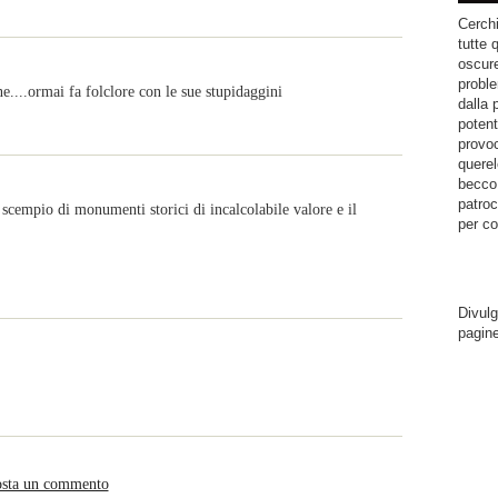
Cerchi
tutte 
oscure
proble
e....ormai fa folclore con le sue stupidaggini
dalla 
potent
provoc
querel
becco.
patroc
 scempio di monumenti storici di incalcolabile valore e il
per co
Divulg
pagin
sta un commento