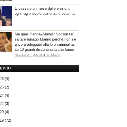
È passato un mese dalle elezioni:
ogni ragionevole pazienza è esaurita
Ma quali Panda&Multe!? Voglion far
saltare Ignazio Marino perché non s'è
ancora adeguato alla loro criminalità.
Le 10 grandi discontinuità che fanno
rischiare il posto al sindaco
HIVIO
026
(4)
025
(2)
024
(4)
022
(3)
020
(4)
019
(72)