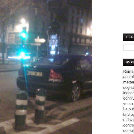
CER
AVV
Roma 
approf
metter
segnal
inenar
conniv
versa 
La pub
la pro
redazi
contro
sempli