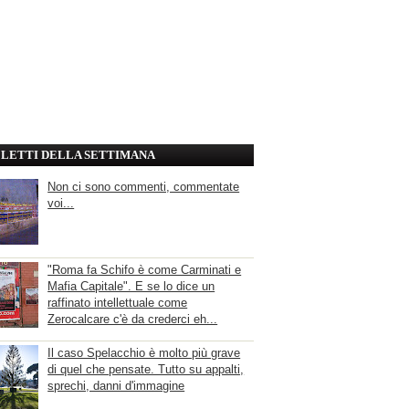
' LETTI DELLA SETTIMANA
Non ci sono commenti, commentate
voi...
"Roma fa Schifo è come Carminati e
Mafia Capitale". E se lo dice un
raffinato intellettuale come
Zerocalcare c'è da crederci eh...
Il caso Spelacchio è molto più grave
di quel che pensate. Tutto su appalti,
sprechi, danni d'immagine