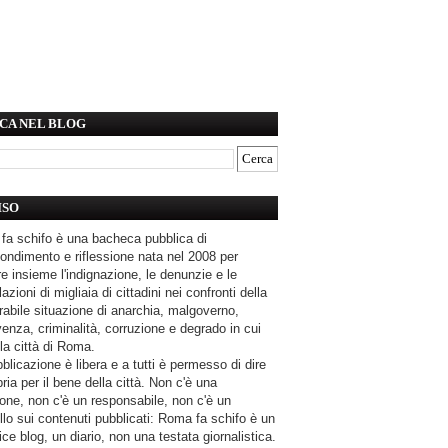
CA NEL BLOG
ISO
fa schifo è una bacheca pubblica di
ondimento e riflessione nata nel 2008 per
e insieme l'indignazione, le denunzie e le
azioni di migliaia di cittadini nei confronti della
rabile situazione di anarchia, malgoverno,
enza, criminalità, corruzione e degrado in cui
la città di Roma.
blicazione è libera e a tutti è permesso di dire
pria per il bene della città. Non c'è una
one, non c'è un responsabile, non c'è un
llo sui contenuti pubblicati: Roma fa schifo è un
ce blog, un diario, non una testata giornalistica.