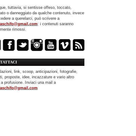
ue, tuttavia, si sentisse offeso, toccato,
mato o danneggiato da qualche contenuto, invece
cedere a querelarci, può scrivere a
faschifo@gmail.com
: i contenuti saranno
amente rimossi.
TATTACI
azioni, link, scoop, anticipazioni, fotografie,
ti, proposte, idee, incazzature e vario altro
 a profusione. Inviaci una mail a
faschifo@gmail.com