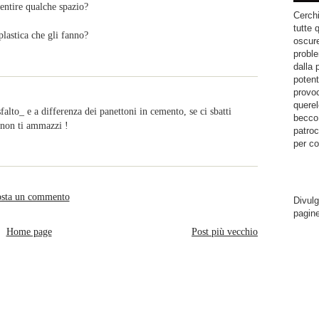
sentire qualche spazio?
Cerchi
tutte 
plastica che gli fanno?
oscure
proble
dalla 
potent
provoc
querel
falto_ e a differenza dei panettoni in cemento, se ci sbatti
becco.
 non ti ammazzi !
patroc
per co
sta un commento
Divulg
pagin
Home page
Post più vecchio