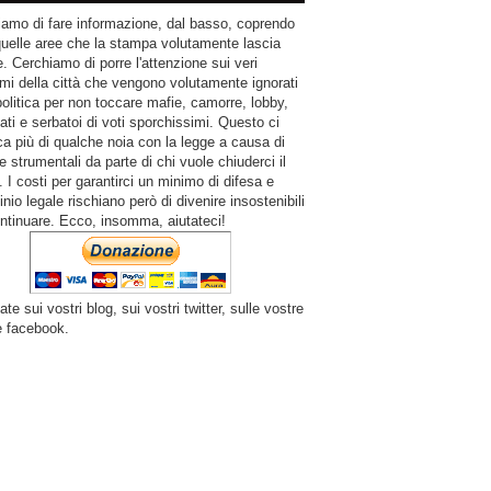
amo di fare informazione, dal basso, coprendo
quelle aree che la stampa volutamente lascia
. Cerchiamo di porre l'attenzione sui veri
mi della città che vengono volutamente ignorati
politica per non toccare mafie, camorre, lobby,
ati e serbatoi di voti sporchissimi. Questo ci
a più di qualche noia con la legge a causa di
e strumentali da parte di chi vuole chiuderci il
 I costi per garantirci un minimo di difesa e
inio legale rischiano però di divenire insostenibili
ntinuare. Ecco, insomma, aiutateci!
ate sui vostri blog, sui vostri twitter, sulle vostre
e facebook.