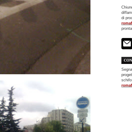
Chiunq
diffa
di pro
roma
pront
CON
Segnal
proget
schifo
roma