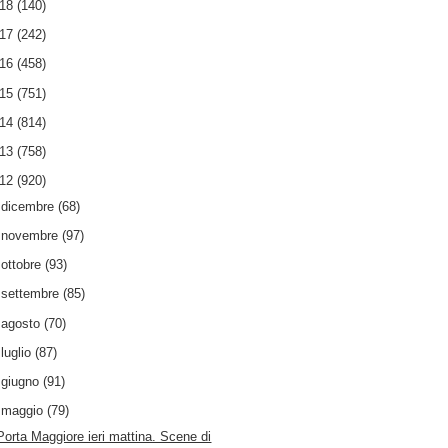
018
(140)
017
(242)
016
(458)
015
(751)
014
(814)
013
(758)
012
(920)
►
dicembre
(68)
►
novembre
(97)
►
ottobre
(93)
►
settembre
(85)
►
agosto
(70)
►
luglio
(87)
►
giugno
(91)
▼
maggio
(79)
Porta Maggiore ieri mattina. Scene di