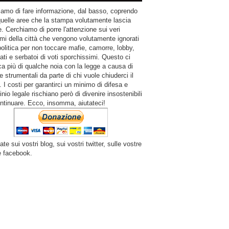
amo di fare informazione, dal basso, coprendo
quelle aree che la stampa volutamente lascia
. Cerchiamo di porre l'attenzione sui veri
mi della città che vengono volutamente ignorati
politica per non toccare mafie, camorre, lobby,
ati e serbatoi di voti sporchissimi. Questo ci
a più di qualche noia con la legge a causa di
e strumentali da parte di chi vuole chiuderci il
 I costi per garantirci un minimo di difesa e
inio legale rischiano però di divenire insostenibili
ntinuare. Ecco, insomma, aiutateci!
ate sui vostri blog, sui vostri twitter, sulle vostre
e facebook.