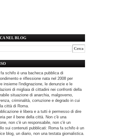
CA NEL BLOG
ISO
fa schifo è una bacheca pubblica di
ondimento e riflessione nata nel 2008 per
e insieme l'indignazione, le denunzie e le
azioni di migliaia di cittadini nei confronti della
rabile situazione di anarchia, malgoverno,
enza, criminalità, corruzione e degrado in cui
la città di Roma.
blicazione è libera e a tutti è permesso di dire
pria per il bene della città. Non c'è una
one, non c'è un responsabile, non c'è un
llo sui contenuti pubblicati: Roma fa schifo è un
ce blog, un diario, non una testata giornalistica.