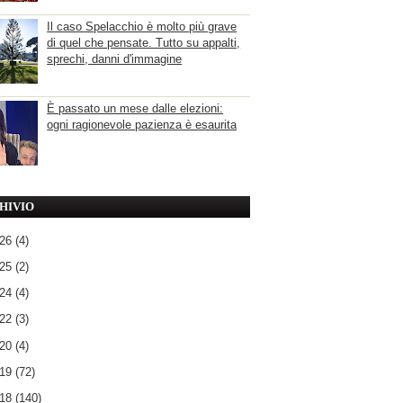
Il caso Spelacchio è molto più grave
di quel che pensate. Tutto su appalti,
sprechi, danni d'immagine
È passato un mese dalle elezioni:
ogni ragionevole pazienza è esaurita
HIVIO
026
(4)
025
(2)
024
(4)
022
(3)
020
(4)
019
(72)
018
(140)