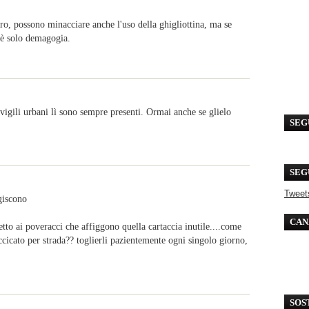
o, possono minacciare anche l'uso della ghigliottina, ma se
, è solo demagogia.
I vigili urbani lì sono sempre presenti. Ormai anche se glielo
SEG
SEG
Tweet
giscono
CAN
tto ai poveracci che affiggono quella cartaccia inutile....come
cicato per strada?? toglierli pazientemente ogni singolo giorno,
SOS