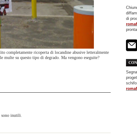
Chiunq
diffa
di pro
roma
pront
ito completamente ricoperta di locandine abusive letteralmente
 le multe su questo tipo di degrado. Ma vengono eseguite?
CON
Segnal
proget
schifo
roma
sono inutili.