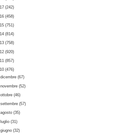
017
(242)
016
(458)
015
(751)
014
(814)
013
(758)
012
(920)
011
(857)
010
(476)
►
dicembre
(67)
►
novembre
(52)
►
ottobre
(46)
►
settembre
(57)
►
agosto
(35)
►
luglio
(31)
►
giugno
(32)