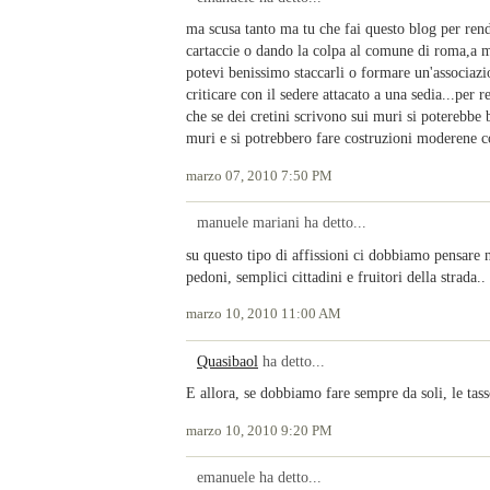
ma scusa tanto ma tu che fai questo blog per rend
cartaccie o dando la colpa al comune di roma,a m
potevi benissimo staccarli o formare un'associazio
criticare con il sedere attacato a una sedia...per
che se dei cretini scrivono sui muri si poterebbe b
muri e si potrebbero fare costruzioni moderene c
marzo 07, 2010 7:50 PM
manuele mariani ha detto...
su questo tipo di affissioni ci dobbiamo pensare n
pedoni, semplici cittadini e fruitori della strada.. 
marzo 10, 2010 11:00 AM
Quasibaol
ha detto...
E allora, se dobbiamo fare sempre da soli, le tas
marzo 10, 2010 9:20 PM
emanuele ha detto...