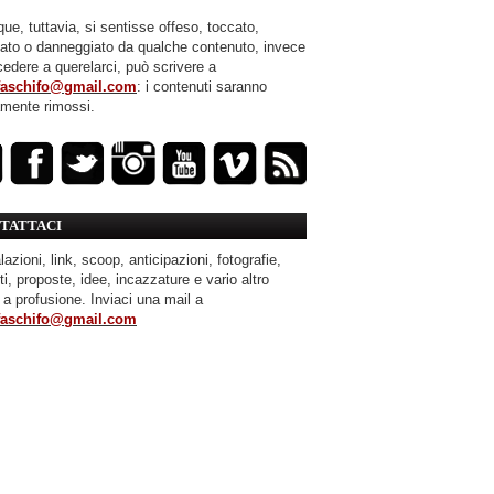
ue, tuttavia, si sentisse offeso, toccato,
mato o danneggiato da qualche contenuto, invece
cedere a querelarci, può scrivere a
faschifo@gmail.com
: i contenuti saranno
amente rimossi.
TATTACI
azioni, link, scoop, anticipazioni, fotografie,
ti, proposte, idee, incazzature e vario altro
 a profusione. Inviaci una mail a
faschifo@gmail.com