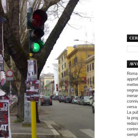
CER
AVV
Roma 
approf
metter
segnal
inenar
conniv
versa 
La pub
la pro
redazi
contro
sempli