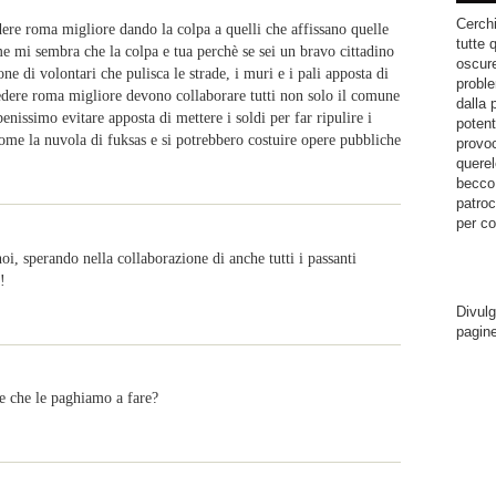
Cerchi
ere roma migliore dando la colpa a quelli che affissano quelle
tutte 
e mi sembra che la colpa e tua perchè se sei un bravo cittadino
oscure
ne di volontari che pulisca le strade, i muri e i pali apposta di
proble
 redere roma migliore devono collaborare tutti non solo il comune
dalla 
enissimo evitare apposta di mettere i soldi per far ripulire i
potent
ome la nuvola di fuksas e si potrebbero costuire opere pubbliche
provoc
querel
becco.
patroc
per co
oi, sperando nella collaborazione di anche tutti i passanti
!
Divulg
pagin
se che le paghiamo a fare?