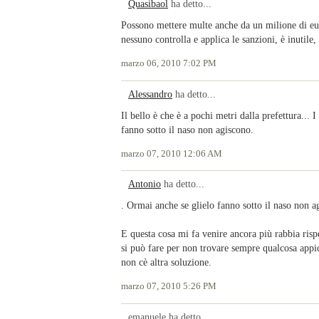
Quasibaol
ha detto...
Possono mettere multe anche da un milione di eur
nessuno controlla e applica le sanzioni, è inutile
marzo 06, 2010 7:02 PM
Alessandro
ha detto...
Il bello è che è a pochi metri dalla prefettura... 
fanno sotto il naso non agiscono.
marzo 07, 2010 12:06 AM
Antonio
ha detto...
. Ormai anche se glielo fanno sotto il naso non a
E questa cosa mi fa venire ancora più rabbia rispe
si può fare per non trovare sempre qualcosa appic
non cè altra soluzione.
marzo 07, 2010 5:26 PM
emanuele ha detto...