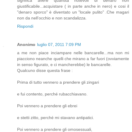
significa avere quantità notevoli di denaro non
giustificabile...acquistare ( in parte anche in nero) e cosi il
"denaro sporco" è diventato un "locale pulito" .Che magari
non da nell'occhio e non scandalizza.
Rispondi
Anonimo
luglio 07, 2011 7:09 PM
a me non piace inciampare nelle bancarelle...ma non mi
piacciono neanche quelli che mirano a far fuori (ovviamente
in senso figurato, e ci mancherebbe) le bancarelle.
Qualcuno disse questa frase :
Prima di tutto vennero a prendere gli zingari
e fui contento, perché rubacchiavano.
Poi vennero a prendere gli ebrei
e stetti zitto, perché mi stavano antipatici.
Poi vennero a prendere gli omosessuali,