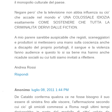
il monopolio culturale del paese.
Negare pero' che la televisione non abbia influenza su cio'
che accade nel mondo e' UNA COLOSSALE IDIOZIA
esattamente COME SOSTENERE CHE TUTTA LA
CRIMINALITA' DERIVI DALLE FICTION.
A mio parere sarebbe auspicabile che registi, sceneggiatori
e produttori si mettessero una mano sulla coscienza anche
a discapito del proprio portafogli, il sangue e la violenza
fanno audience e questo lo si sa bene ma hanno anche
ricadute socialii su cui tutti siamo invitati a riflettere.
Andrea Rossi
Rispondi
Anonimo
luglio 08, 2011 1:44 PM
De Cataldo conferma qualora ce ne fosse bisogno il suo
essere di sinistra fino alle viscere, l'affermazione secondo
cui cio' gli omicidi commessi a Roma negli ultimi tempi
deriverebbe in parte dal modello di citta' voluta da