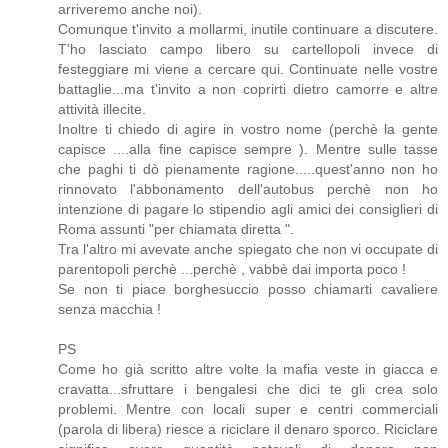
arriveremo anche noi).
Comunque t'invito a mollarmi, inutile continuare a discutere.
T'ho lasciato campo libero su cartellopoli invece di
festeggiare mi viene a cercare qui. Continuate nelle vostre
battaglie...ma t'invito a non coprirti dietro camorre e altre
attività illecite.
Inoltre ti chiedo di agire in vostro nome (perchè la gente
capisce ....alla fine capisce sempre ). Mentre sulle tasse
che paghi ti dò pienamente ragione.....quest'anno non ho
rinnovato l'abbonamento dell'autobus perchè non ho
intenzione di pagare lo stipendio agli amici dei consiglieri di
Roma assunti "per chiamata diretta ".
Tra l'altro mi avevate anche spiegato che non vi occupate di
parentopoli perchè ...perchè , vabbè dai importa poco !
Se non ti piace borghesuccio posso chiamarti cavaliere
senza macchia !
PS
Come ho già scritto altre volte la mafia veste in giacca e
cravatta...sfruttare i bengalesi che dici te gli crea solo
problemi. Mentre con locali super e centri commerciali
(parola di libera) riesce a riciclare il denaro sporco. Riciclare