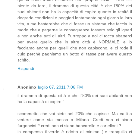
niente da fare, il dramma di questa città è che l'80% dei
suoi abitanti non ha la capacità di capire quanto in realtà il
degrado condizioni e peggiori lentamente ogni giorno la loro
vita, a me basterebbe che ci fosse un sistema che faccia in
modo che a pagarne le conseguenze fossero solo gli ignari
e non anche tutti gli altri. Purtroppo a noi ci tocca sbatterci
per avere quello che in altre città è NORMALE, e lo
facciamo anche per quelli che non capiscono, e ci rode il
culo perchè paghiamo un botto di tasse per avere questo
schifo.
Rispondi
Anonimo
luglio 07, 2011 7:06 PM
il dramma di questa città è che l'80% dei suoi abitanti non
ha la capacità di capire "
scommetto che voi siete nel 20% che capisce. Ma vatti a
vedere come sta messa a Milano .Credi non ci siano
furgoncini ? credi non ci siano bancarelle e cartelloni ?
in compenso il verde è ridotto al minimo ( e tranquillo ci