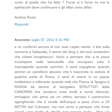
conto di quello che ha fatto ? Forse si o forse no ma lo
spettacolo deve continuare e gli affari sono affari.
Andrea Rossi
Rispondi
Anonimo
luglio 07, 2011 6:31 PM
e mi confermi ancora di non aver capito niente: il link sulla
camorra a Sabaudia, il senso del blog e dei suoi sostenitori
che chiami borghesucci. Inizio a pensare che a te piace
inciampare nelle bancarelle che occupano tutto il
marciapiede quando cammini, ti senti orgoglioso quando
ammiri un cartellone abusivo che ti nasconde la veduta di
qualche parte di Roma, ti senti di vivere in un paese
multietnico e tollerante quando vedi che Piazza di Spagna è
INVASA da decine di bengalesi SFRUTTATI dalla
CAMORRA che vendono cose inutili a turisti sfiancati,
immagino che pensi sia un ottimo servizio il camioncino
sgangherato che ti vende dell'acqua a peso d'oro a 20
METRIi dal Colosseo, ma non arrivi a pensare che forse
questi sono frutto di attività non proprio lecite... Non c'è