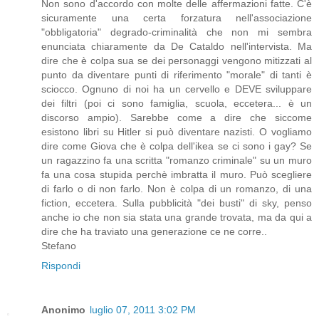
Non sono d'accordo con molte delle affermazioni fatte. C'è
sicuramente una certa forzatura nell'associazione
"obbligatoria" degrado-criminalità che non mi sembra
enunciata chiaramente da De Cataldo nell'intervista. Ma
dire che è colpa sua se dei personaggi vengono mitizzati al
punto da diventare punti di riferimento "morale" di tanti è
sciocco. Ognuno di noi ha un cervello e DEVE sviluppare
dei filtri (poi ci sono famiglia, scuola, eccetera... è un
discorso ampio). Sarebbe come a dire che siccome
esistono libri su Hitler si può diventare nazisti. O vogliamo
dire come Giova che è colpa dell'ikea se ci sono i gay? Se
un ragazzino fa una scritta "romanzo criminale" su un muro
fa una cosa stupida perchè imbratta il muro. Può scegliere
di farlo o di non farlo. Non è colpa di un romanzo, di una
fiction, eccetera. Sulla pubblicità "dei busti" di sky, penso
anche io che non sia stata una grande trovata, ma da qui a
dire che ha traviato una generazione ce ne corre..
Stefano
Rispondi
Anonimo
luglio 07, 2011 3:02 PM