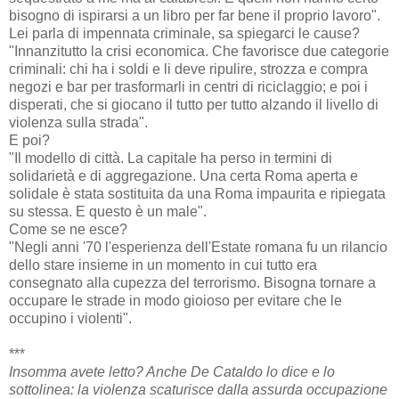
bisogno di ispirarsi a un libro per far bene il proprio lavoro".
Lei parla di impennata criminale, sa spiegarci le cause?
"Innanzitutto la crisi economica. Che favorisce due categorie
criminali: chi ha i soldi e li deve ripulire, strozza e compra
negozi e bar per trasformarli in centri di riciclaggio; e poi i
disperati, che si giocano il tutto per tutto alzando il livello di
violenza sulla strada".
E poi?
"Il modello di città. La capitale ha perso in termini di
solidarietà e di aggregazione. Una certa Roma aperta e
solidale è stata sostituita da una Roma impaurita e ripiegata
su stessa. E questo è un male".
Come se ne esce?
"Negli anni '70 l'esperienza dell'Estate romana fu un rilancio
dello stare insieme in un momento in cui tutto era
consegnato alla cupezza del terrorismo. Bisogna tornare a
occupare le strade in modo gioioso per evitare che le
occupino i violenti".
***
Insomma avete letto? Anche De Cataldo lo dice e lo
sottolinea: la violenza scaturisce dalla assurda occupazione