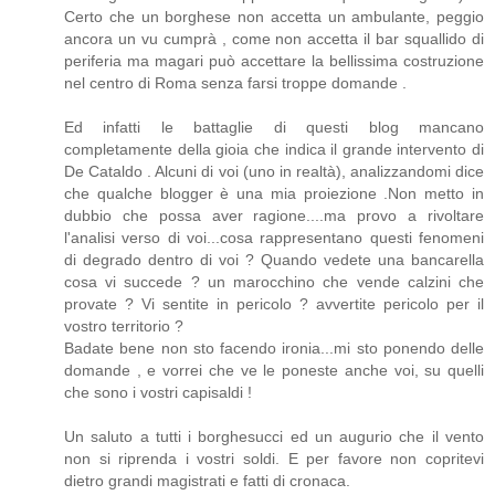
Certo che un borghese non accetta un ambulante, peggio
ancora un vu cumprà , come non accetta il bar squallido di
periferia ma magari può accettare la bellissima costruzione
nel centro di Roma senza farsi troppe domande .
Ed infatti le battaglie di questi blog mancano
completamente della gioia che indica il grande intervento di
De Cataldo . Alcuni di voi (uno in realtà), analizzandomi dice
che qualche blogger è una mia proiezione .Non metto in
dubbio che possa aver ragione....ma provo a rivoltare
l'analisi verso di voi...cosa rappresentano questi fenomeni
di degrado dentro di voi ? Quando vedete una bancarella
cosa vi succede ? un marocchino che vende calzini che
provate ? Vi sentite in pericolo ? avvertite pericolo per il
vostro territorio ?
Badate bene non sto facendo ironia...mi sto ponendo delle
domande , e vorrei che ve le poneste anche voi, su quelli
che sono i vostri capisaldi !
Un saluto a tutti i borghesucci ed un augurio che il vento
non si riprenda i vostri soldi. E per favore non copritevi
dietro grandi magistrati e fatti di cronaca.