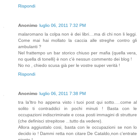
Rispondi
Anonimo
luglio 06, 2011 7:32 PM
malaromano la colpa non è dei libri....ma di chi non li leggi.
Come mai hai mollato la caccia alle streghe contro gli
ambulanti ?
Nel frattempo un bar storico chiuso per mafia (quella vera,
no quella di tonelli) è non c'è nessun commento dei blog !
No no , chiedo scusa già per le vostre super verità !
Rispondi
Anonimo
luglio 06, 2011 7:38 PM
tra la'ltro ho appena visto i tuoi post qui sotto.....come al
solito ti contraddici in pochi minuti ! Basta con le
occupazioni indiscriminate e cosa posti immagini di strutture
(che definisci strepitose ...tutto da vedere).
Allora aggiustalo cosi, basta con le occupazioni se non lo
decido io ! Dammi retta non citare De Cataldo,non c'entrate
niente !