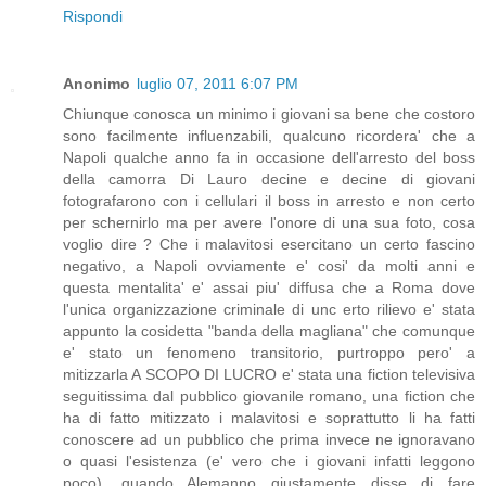
Rispondi
Anonimo
luglio 07, 2011 6:07 PM
Chiunque conosca un minimo i giovani sa bene che costoro
sono facilmente influenzabili, qualcuno ricordera' che a
Napoli qualche anno fa in occasione dell'arresto del boss
della camorra Di Lauro decine e decine di giovani
fotografarono con i cellulari il boss in arresto e non certo
per schernirlo ma per avere l'onore di una sua foto, cosa
voglio dire ? Che i malavitosi esercitano un certo fascino
negativo, a Napoli ovviamente e' cosi' da molti anni e
questa mentalita' e' assai piu' diffusa che a Roma dove
l'unica organizzazione criminale di unc erto rilievo e' stata
appunto la cosidetta "banda della magliana" che comunque
e' stato un fenomeno transitorio, purtroppo pero' a
mitizzarla A SCOPO DI LUCRO e' stata una fiction televisiva
seguitissima dal pubblico giovanile romano, una fiction che
ha di fatto mitizzato i malavitosi e soprattutto li ha fatti
conoscere ad un pubblico che prima invece ne ignoravano
o quasi l'esistenza (e' vero che i giovani infatti leggono
poco), quando Alemanno giustamente disse di fare