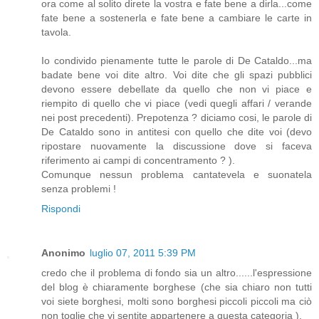
ora come al solito direte la vostra e fate bene a dirla...come
fate bene a sostenerla e fate bene a cambiare le carte in
tavola.
Io condivido pienamente tutte le parole di De Cataldo...ma
badate bene voi dite altro. Voi dite che gli spazi pubblici
devono essere debellate da quello che non vi piace e
riempito di quello che vi piace (vedi quegli affari / verande
nei post precedenti). Prepotenza ? diciamo cosi, le parole di
De Cataldo sono in antitesi con quello che dite voi (devo
ripostare nuovamente la discussione dove si faceva
riferimento ai campi di concentramento ? ).
Comunque nessun problema cantatevela e suonatela
senza problemi !
Rispondi
Anonimo
luglio 07, 2011 5:39 PM
credo che il problema di fondo sia un altro......l'espressione
del blog è chiaramente borghese (che sia chiaro non tutti
voi siete borghesi, molti sono borghesi piccoli piccoli ma ciò
non toglie che vi sentite appartenere a questa categoria ).