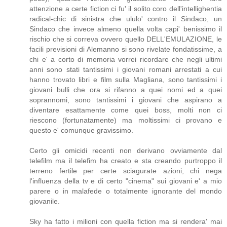
attenzione a certe fiction ci fu' il solito coro dell'intellighentia
radical-chic di sinistra che ululo' contro il Sindaco, un
Sindaco che invece almeno quella volta capi' benissimo il
rischio che si correva ovvero quello DELL'EMULAZIONE, le
facili previsioni di Alemanno si sono rivelate fondatissime, a
chi e' a corto di memoria vorrei ricordare che negli ultimi
anni sono stati tantissimi i giovani romani arrestati a cui
hanno trovato libri e film sulla Magliana, sono tantissimi i
giovani bulli che ora si rifanno a quei nomi ed a quei
soprannomi, sono tantissimi i giovani che aspirano a
diventare esattamente come quei boss, molti non ci
riescono (fortunatamente) ma moltissimi ci provano e
questo e' comunque gravissimo.
Certo gli omicidi recenti non derivano ovviamente dal
telefilm ma il telefim ha creato e sta creando purtroppo il
terreno fertile per certe sciagurate azioni, chi nega
l'influenza della tv e di certo "cinema" sui giovani e' a mio
parere o in malafede o totalmente ignorante del mondo
giovanile.
Sky ha fatto i milioni con quella fiction ma si rendera' mai