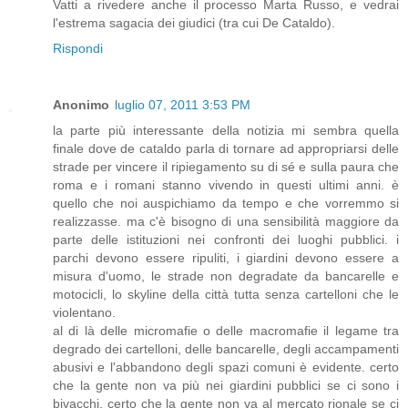
Vatti a rivedere anche il processo Marta Russo, e vedrai
l'estrema sagacia dei giudici (tra cui De Cataldo).
Rispondi
Anonimo
luglio 07, 2011 3:53 PM
la parte più interessante della notizia mi sembra quella
finale dove de cataldo parla di tornare ad appropriarsi delle
strade per vincere il ripiegamento su di sé e sulla paura che
roma e i romani stanno vivendo in questi ultimi anni. è
quello che noi auspichiamo da tempo e che vorremmo si
realizzasse. ma c'è bisogno di una sensibilità maggiore da
parte delle istituzioni nei confronti dei luoghi pubblici. i
parchi devono essere ripuliti, i giardini devono essere a
misura d'uomo, le strade non degradate da bancarelle e
motocicli, lo skyline della città tutta senza cartelloni che le
violentano.
al di là delle micromafie o delle macromafie il legame tra
degrado dei cartelloni, delle bancarelle, degli accampamenti
abusivi e l'abbandono degli spazi comuni è evidente. certo
che la gente non va più nei giardini pubblici se ci sono i
bivacchi. certo che la gente non va al mercato rionale se ci