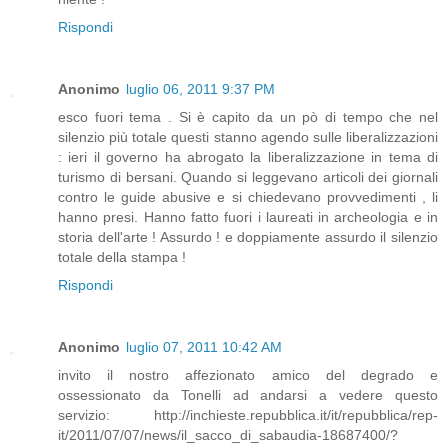
Rispondi
Anonimo
luglio 06, 2011 9:37 PM
esco fuori tema . Si è capito da un pò di tempo che nel
silenzio più totale questi stanno agendo sulle liberalizzazioni
: ieri il governo ha abrogato la liberalizzazione in tema di
turismo di bersani. Quando si leggevano articoli dei giornali
contro le guide abusive e si chiedevano provvedimenti , li
hanno presi. Hanno fatto fuori i laureati in archeologia e in
storia dell'arte ! Assurdo ! e doppiamente assurdo il silenzio
totale della stampa !
Rispondi
Anonimo
luglio 07, 2011 10:42 AM
invito il nostro affezionato amico del degrado e
ossessionato da Tonelli ad andarsi a vedere questo
servizio: http://inchieste.repubblica.it/it/repubblica/rep-
it/2011/07/07/news/il_sacco_di_sabaudia-18687400/?