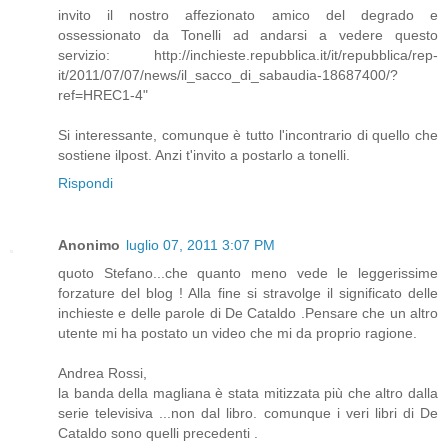
invito il nostro affezionato amico del degrado e
ossessionato da Tonelli ad andarsi a vedere questo
servizio: http://inchieste.repubblica.it/it/repubblica/rep-
it/2011/07/07/news/il_sacco_di_sabaudia-18687400/?
ref=HREC1-4"
Si interessante, comunque è tutto l'incontrario di quello che
sostiene ilpost. Anzi t'invito a postarlo a tonelli.
Rispondi
Anonimo
luglio 07, 2011 3:07 PM
quoto Stefano...che quanto meno vede le leggerissime
forzature del blog ! Alla fine si stravolge il significato delle
inchieste e delle parole di De Cataldo .Pensare che un altro
utente mi ha postato un video che mi da proprio ragione.
Andrea Rossi,
la banda della magliana è stata mitizzata più che altro dalla
serie televisiva ...non dal libro. comunque i veri libri di De
Cataldo sono quelli precedenti .