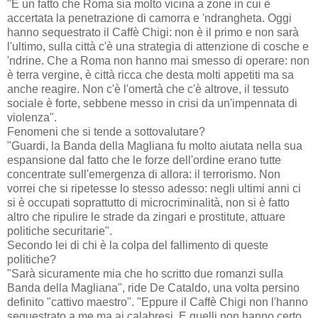
"È un fatto che Roma sia molto vicina a zone in cui è
accertata la penetrazione di camorra e 'ndrangheta. Oggi
hanno sequestrato il Caffè Chigi: non è il primo e non sarà
l'ultimo, sulla città c'è una strategia di attenzione di cosche e
'ndrine. Che a Roma non hanno mai smesso di operare: non
è terra vergine, è città ricca che desta molti appetiti ma sa
anche reagire. Non c'è l'omertà che c'è altrove, il tessuto
sociale è forte, sebbene messo in crisi da un'impennata di
violenza".
Fenomeni che si tende a sottovalutare?
"Guardi, la Banda della Magliana fu molto aiutata nella sua
espansione dal fatto che le forze dell'ordine erano tutte
concentrate sull'emergenza di allora: il terrorismo. Non
vorrei che si ripetesse lo stesso adesso: negli ultimi anni ci
si è occupati soprattutto di microcriminalità, non si è fatto
altro che ripulire le strade da zingari e prostitute, attuare
politiche securitarie".
Secondo lei di chi è la colpa del fallimento di queste
politiche?
"Sarà sicuramente mia che ho scritto due romanzi sulla
Banda della Magliana", ride De Cataldo, una volta persino
definito "cattivo maestro". "Eppure il Caffè Chigi non l'hanno
sequestrato a me ma ai calabresi. E quelli non hanno certo