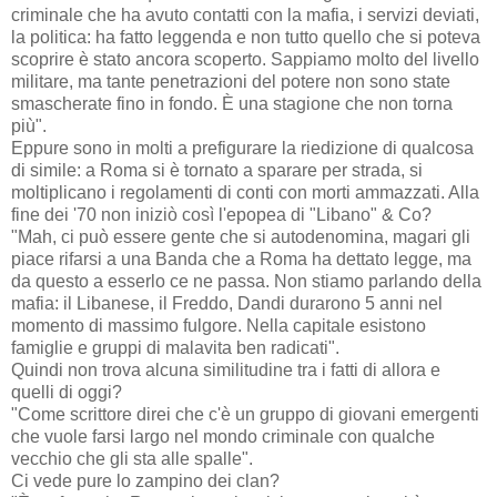
criminale che ha avuto contatti con la mafia, i servizi deviati,
la politica: ha fatto leggenda e non tutto quello che si poteva
scoprire è stato ancora scoperto. Sappiamo molto del livello
militare, ma tante penetrazioni del potere non sono state
smascherate fino in fondo. È una stagione che non torna
più".
Eppure sono in molti a prefigurare la riedizione di qualcosa
di simile: a Roma si è tornato a sparare per strada, si
moltiplicano i regolamenti di conti con morti ammazzati. Alla
fine dei '70 non iniziò così l'epopea di "Libano" & Co?
"Mah, ci può essere gente che si autodenomina, magari gli
piace rifarsi a una Banda che a Roma ha dettato legge, ma
da questo a esserlo ce ne passa. Non stiamo parlando della
mafia: il Libanese, il Freddo, Dandi durarono 5 anni nel
momento di massimo fulgore. Nella capitale esistono
famiglie e gruppi di malavita ben radicati".
Quindi non trova alcuna similitudine tra i fatti di allora e
quelli di oggi?
"Come scrittore direi che c'è un gruppo di giovani emergenti
che vuole farsi largo nel mondo criminale con qualche
vecchio che gli sta alle spalle".
Ci vede pure lo zampino dei clan?