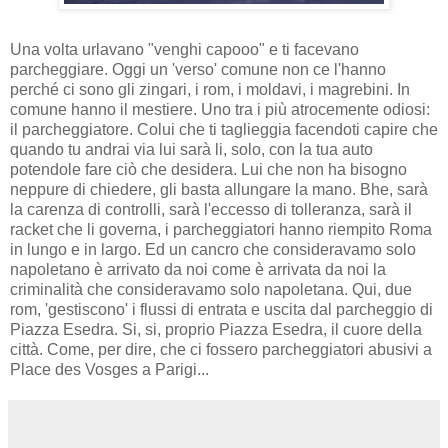
Una volta urlavano "venghi capooo" e ti facevano
parcheggiare. Oggi un 'verso' comune non ce l'hanno
perché ci sono gli zingari, i rom, i moldavi, i magrebini. In
comune hanno il mestiere. Uno tra i più atrocemente odiosi:
il parcheggiatore. Colui che ti taglieggia facendoti capire che
quando tu andrai via lui sarà li, solo, con la tua auto
potendole fare ciò che desidera. Lui che non ha bisogno
neppure di chiedere, gli basta allungare la mano. Bhe, sarà
la carenza di controlli, sarà l'eccesso di tolleranza, sarà il
racket che li governa, i parcheggiatori hanno riempito Roma
in lungo e in largo. Ed un cancro che consideravamo solo
napoletano è arrivato da noi come è arrivata da noi la
criminalità che consideravamo solo napoletana. Qui, due
rom, 'gestiscono' i flussi di entrata e uscita dal parcheggio di
Piazza Esedra. Si, si, proprio Piazza Esedra, il cuore della
città. Come, per dire, che ci fossero parcheggiatori abusivi a
Place des Vosges a Parigi...