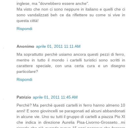
inglese, ma "dovrebbero essere anche".
Ma visto che non ci sono neppure in italiano e quelli che ci
sono vandalizzati beh ce da riflettere su come si vive in
questa città!
Rispondi
Anonimo
aprile 01, 2011 11:11 AM
Ma soprattutto perchè usiamo ancora questi pezzi di ferro,
mentre in tutto il mondo i cartelli turistici sono scritti in
carattere speciale, con una certa cura e un disegno
particolare?
Rispondi
Patrizio
aprile 01, 2011 11:45 AM
Perchè? Ma perchè questi cartelli in ferro hanno almeno 10
anni! E sono giovincelli se paragonati ad alcuni abbandonati
in alcune vie. Uno su tutti il gruppo di cartelli a piazza Pio XI
che indica in direzione Aurelia Pisa-Livorno-Grosseto...mi
ricordo che già quando avevo 15 anni pensavo che fossero