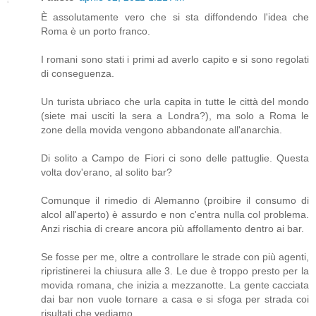
È assolutamente vero che si sta diffondendo l'idea che
Roma è un porto franco.
I romani sono stati i primi ad averlo capito e si sono regolati
di conseguenza.
Un turista ubriaco che urla capita in tutte le città del mondo
(siete mai usciti la sera a Londra?), ma solo a Roma le
zone della movida vengono abbandonate all'anarchia.
Di solito a Campo de Fiori ci sono delle pattuglie. Questa
volta dov'erano, al solito bar?
Comunque il rimedio di Alemanno (proibire il consumo di
alcol all'aperto) è assurdo e non c'entra nulla col problema.
Anzi rischia di creare ancora più affollamento dentro ai bar.
Se fosse per me, oltre a controllare le strade con più agenti,
ripristinerei la chiusura alle 3. Le due è troppo presto per la
movida romana, che inizia a mezzanotte. La gente cacciata
dai bar non vuole tornare a casa e si sfoga per strada coi
risultati che vediamo.