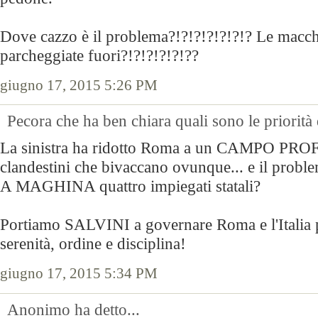
Dove cazzo è il problema?!?!?!?!?!?!? Le macchi
parcheggiate fuori?!?!?!?!?!??
giugno 17, 2015 5:26 PM
Pecora che ha ben chiara quali sono le priorità
La sinistra ha ridotto Roma a un CAMPO PR
clandestini che bivaccano ovunque... e il prob
A MAGHINA quattro impiegati statali?
Portiamo SALVINI a governare Roma e l'Italia p
serenità, ordine e disciplina!
giugno 17, 2015 5:34 PM
Anonimo ha detto...