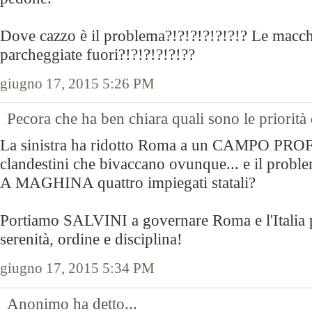
Dove cazzo è il problema?!?!?!?!?!?!? Le macchi
parcheggiate fuori?!?!?!?!?!??
giugno 17, 2015 5:26 PM
Pecora che ha ben chiara quali sono le priorità
La sinistra ha ridotto Roma a un CAMPO PR
clandestini che bivaccano ovunque... e il prob
A MAGHINA quattro impiegati statali?
Portiamo SALVINI a governare Roma e l'Italia p
serenità, ordine e disciplina!
giugno 17, 2015 5:34 PM
Anonimo ha detto...