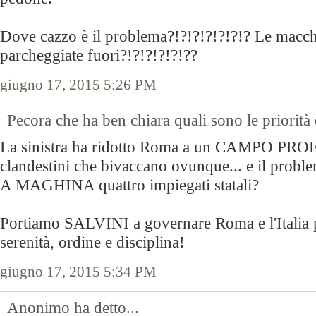
Dove cazzo è il problema?!?!?!?!?!?!? Le macchi
parcheggiate fuori?!?!?!?!?!??
giugno 17, 2015 5:26 PM
Pecora che ha ben chiara quali sono le priorità
La sinistra ha ridotto Roma a un CAMPO PR
clandestini che bivaccano ovunque... e il prob
A MAGHINA quattro impiegati statali?
Portiamo SALVINI a governare Roma e l'Italia p
serenità, ordine e disciplina!
giugno 17, 2015 5:34 PM
Anonimo ha detto...