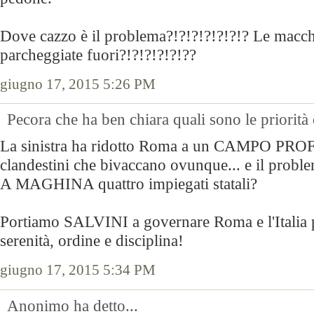
Dove cazzo è il problema?!?!?!?!?!?!? Le macchi
parcheggiate fuori?!?!?!?!?!??
giugno 17, 2015 5:26 PM
Pecora che ha ben chiara quali sono le priorità
La sinistra ha ridotto Roma a un CAMPO PR
clandestini che bivaccano ovunque... e il prob
A MAGHINA quattro impiegati statali?
Portiamo SALVINI a governare Roma e l'Italia p
serenità, ordine e disciplina!
giugno 17, 2015 5:34 PM
Anonimo ha detto...