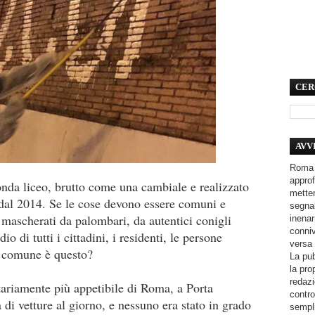
CER
AVV
Roma 
approf
onda liceo, brutto come una cambiale e realizzato
metter
 dal 2014. Se le cose devono essere comuni e
segnal
mascherati da palombari, da autentici conigli
inenar
conniv
io di tutti i cittadini, i residenti, le persone
versa 
o comune è questo?
La pub
la pro
redazi
tariamente più appetibile di Roma, a Porta
contro
di vetture al giorno, e nessuno era stato in grado
sempli