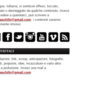
ue, tuttavia, si sentisse offeso, toccato,
mato o danneggiato da qualche contenuto, invece
cedere a querelarci, può scrivere a
faschifo@gmail.com
: i contenuti saranno
amente rimossi.
TATTACI
azioni, link, scoop, anticipazioni, fotografie,
ti, proposte, idee, incazzature e vario altro
 a profusione. Inviaci una mail a
faschifo@gmail.com