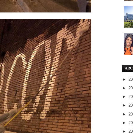
ARC
►
2
►
2
►
2
►
2
►
2
►
2
►
2