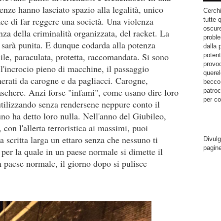
enze hanno lasciato spazio alla legalità, unico
Cerchi
 di far reggere una società. Una violenza
tutte 
oscure
nza della criminalità organizzata, del racket. La
proble
 sarà punita. E dunque codarda alla potenza
dalla 
ile, paraculata, protetta, raccomandata. Si sono
potent
provoc
, l'incrocio pieno di macchine, il passaggio
querel
herati da carogne e da pagliacci. Carogne,
becco.
aschere. Anzi forse "infami", come usano dire loro
patroc
per co
 utilizzando senza rendersene neppure conto il
uno ha detto loro nulla. Nell'anno del Giubileo,
, con l'allerta terroristica ai massimi, puoi
na scritta larga un ettaro senza che nessuno ti
Divulg
pagin
 per la quale in un paese normale si dimette il
n paese normale, il giorno dopo si pulisce