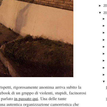
►
2
▼
2
ispetti, rigorosamente anonima arriva subito la
ebook di un gruppo di violenti, stupidi, facinorosi
à parlato
in passato qui
. Una delle tante
 una autentica organizzazione camorristica che