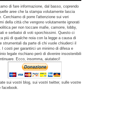
amo di fare informazione, dal basso, coprendo
quelle aree che la stampa volutamente lascia
. Cerchiamo di porre l'attenzione sui veri
mi della città che vengono volutamente ignorati
politica per non toccare mafie, camorre, lobby,
ati e serbatoi di voti sporchissimi. Questo ci
a più di qualche noia con la legge a causa di
e strumentali da parte di chi vuole chiuderci il
 I costi per garantirci un minimo di difesa e
inio legale rischiano però di divenire insostenibili
ntinuare. Ecco, insomma, aiutateci!
ate sui vostri blog, sui vostri twitter, sulle vostre
e facebook.