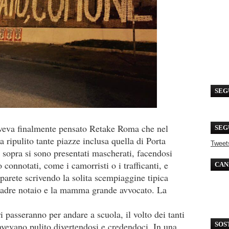
SEG
aveva finalmente pensato Retake Roma che nel
SEG
ipulito tante piazze inclusa quella di Porta
Tweet
i sopra si sono presentati mascherati, facendosi
connotati, come i camorristi o i trafficanti, e
CAN
arete scrivendo la solita scempiaggine tipica
 padre notaio e la mamma grande avvocato. La
asseranno per andare a scuola, il volto dei tanti
vevano pulito divertendosi e credendoci. In una
SOS