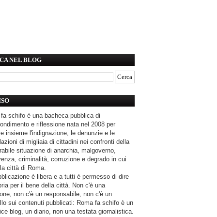
CA NEL BLOG
ISO
fa schifo è una bacheca pubblica di
ondimento e riflessione nata nel 2008 per
e insieme l'indignazione, le denunzie e le
azioni di migliaia di cittadini nei confronti della
rabile situazione di anarchia, malgoverno,
enza, criminalità, corruzione e degrado in cui
la città di Roma.
blicazione è libera e a tutti è permesso di dire
pria per il bene della città. Non c'è una
one, non c'è un responsabile, non c'è un
llo sui contenuti pubblicati: Roma fa schifo è un
ce blog, un diario, non una testata giornalistica.