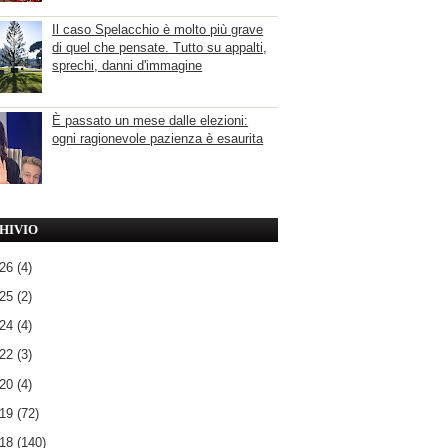
Il caso Spelacchio è molto più grave
di quel che pensate. Tutto su appalti,
sprechi, danni d'immagine
È passato un mese dalle elezioni:
ogni ragionevole pazienza è esaurita
HIVIO
026
(4)
025
(2)
024
(4)
022
(3)
020
(4)
019
(72)
018
(140)