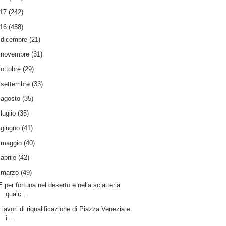
017
(242)
016
(458)
►
dicembre
(21)
►
novembre
(31)
►
ottobre
(29)
►
settembre
(33)
►
agosto
(35)
►
luglio
(35)
►
giugno
(41)
►
maggio
(40)
►
aprile
(42)
▼
marzo
(49)
E per fortuna nel deserto e nella sciatteria
qualc...
I lavori di riqualificazione di Piazza Venezia e
i...