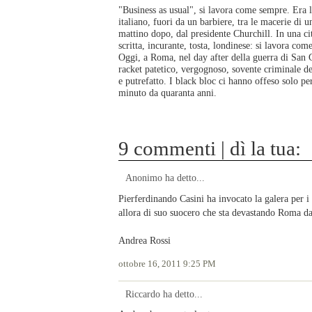
"Business as usual", si lavora come sempre. Era l
italiano, fuori da un barbiere, tra le macerie di 
mattino dopo, dal presidente Churchill. In una c
scritta, incurante, tosta, londinese: si lavora come
Oggi, a Roma, nel day after della guerra di San 
racket patetico, vergognoso, sovente criminale de
e putrefatto. I black bloc ci hanno offeso solo pe
minuto da quaranta anni.
9 commenti | dì la tua:
Anonimo ha detto...
Pierferdinando Casini ha invocato la galera per 
allora di suo suocero che sta devastando Roma d
Andrea Rossi
ottobre 16, 2011 9:25 PM
Riccardo ha detto...