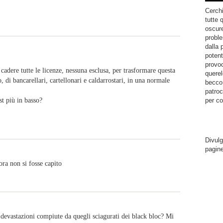
Cerchi
tutte 
oscure
proble
dalla 
potent
provoc
cadere tutte le licenze, nessuna esclusa, per trasformare questa
querel
o, di bancarellari, cartellonari e caldarrostari, in una normale
becco.
patroc
st più in basso?
per co
Divulg
pagin
ra non si fosse capito
devastazioni compiute da quegli sciagurati dei black bloc? Mi