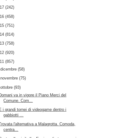
017
(242)
016
(458)
015
(751)
014
(814)
013
(758)
012
(920)
011
(857)
►
dicembre
(58)
►
novembre
(75)
▼
ottobre
(93)
Domani va in vigore il Piano Merci del
Comune. Com...
E i grandi tornei di videogame dentro i
gabbiotti ...
Trovata l'alternativa a Malagrotta. Comoda,
centra...