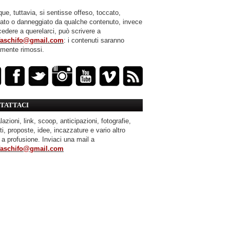
ue, tuttavia, si sentisse offeso, toccato,
mato o danneggiato da qualche contenuto, invece
cedere a querelarci, può scrivere a
faschifo@gmail.com
: i contenuti saranno
amente rimossi.
TATTACI
azioni, link, scoop, anticipazioni, fotografie,
ti, proposte, idee, incazzature e vario altro
 a profusione. Inviaci una mail a
faschifo@gmail.com