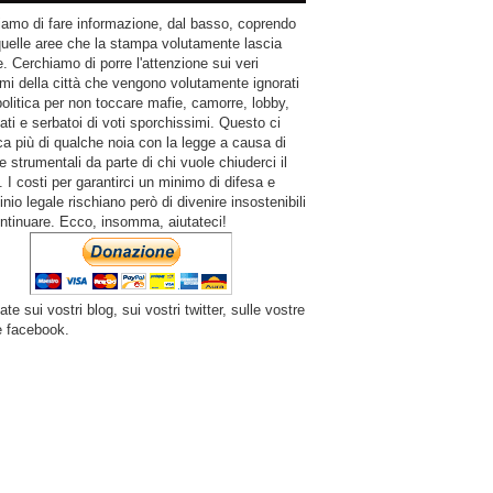
amo di fare informazione, dal basso, coprendo
quelle aree che la stampa volutamente lascia
. Cerchiamo di porre l'attenzione sui veri
mi della città che vengono volutamente ignorati
politica per non toccare mafie, camorre, lobby,
ati e serbatoi di voti sporchissimi. Questo ci
a più di qualche noia con la legge a causa di
e strumentali da parte di chi vuole chiuderci il
 I costi per garantirci un minimo di difesa e
inio legale rischiano però di divenire insostenibili
ntinuare. Ecco, insomma, aiutateci!
ate sui vostri blog, sui vostri twitter, sulle vostre
e facebook.