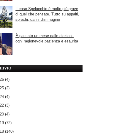
Il caso Spelacchio è molto più grave
di quel che pensate. Tutto su appalti,
sprechi, danni d'immagine
È passato un mese dalle elezioni:
ogni ragionevole pazienza è esaurita
HIVIO
026
(4)
025
(2)
024
(4)
022
(3)
020
(4)
019
(72)
018
(140)