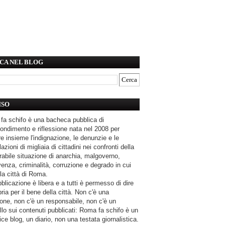
CA NEL BLOG
ISO
fa schifo è una bacheca pubblica di
ondimento e riflessione nata nel 2008 per
e insieme l'indignazione, le denunzie e le
azioni di migliaia di cittadini nei confronti della
rabile situazione di anarchia, malgoverno,
enza, criminalità, corruzione e degrado in cui
la città di Roma.
blicazione è libera e a tutti è permesso di dire
pria per il bene della città. Non c'è una
one, non c'è un responsabile, non c'è un
llo sui contenuti pubblicati: Roma fa schifo è un
ce blog, un diario, non una testata giornalistica.