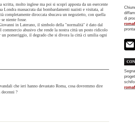
a scritta, molto inglese ma poi si scoprì apposta da un esercente
Chiunq
una Londra massacrata dai bombardamenti nazisti e visitata, al
diffa
ittà completamente diroccata sbucava un negozietto, con quella
di pro
 se niente fosse.
roma
Giovanni in Laterano, il simbolo della "normalità" è dato dal
pront
l commercio abusivo che rende la nostra città un posto ridicolo
r un pomeriggio, il degrado che si divora la città ci umilia ogni
CON
Segnal
proget
schifo
i vandali che ieri hanno devastato Roma, cosa dovremmo dire
roma
a decenni ?