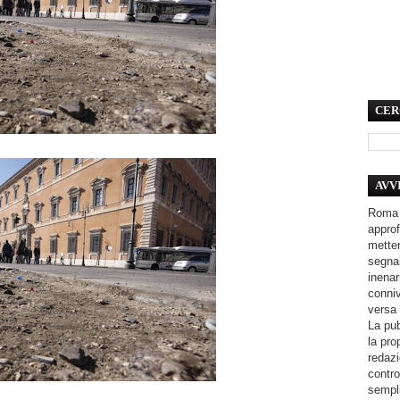
CER
AVV
Roma 
approf
metter
segnal
inenar
conniv
versa 
La pub
la pro
redazi
contro
sempli