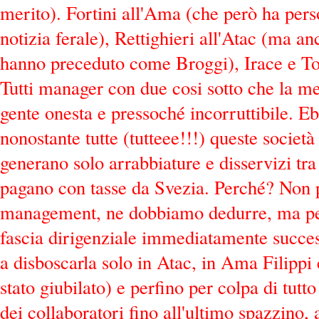
merito). Fortini all'Ama (che però ha pers
notizia ferale), Rettighieri all'Atac (ma an
hanno preceduto come Broggi), Irace e To
Tutti manager con due cosi sotto che la me
gente onesta e pressoché incorruttibile. E
nonostante tutte (tutteee!!!) queste societ
generano solo arrabbiature e disservizi tra 
pagano con tasse da Svezia. Perché? Non p
management, ne dobbiamo dedurre, ma per
fascia dirigenziale immediatamente success
a disboscarla solo in Atac, in Ama Filippi 
stato giubilato) e perfino per colpa di tu
dei collaboratori fino all'ultimo spazzino, a