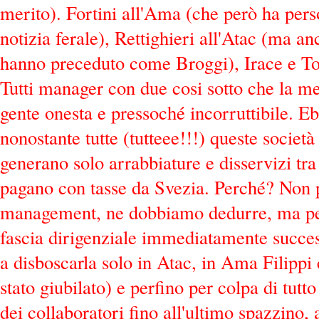
merito). Fortini all'Ama (che però ha pers
notizia ferale), Rettighieri all'Atac (ma an
hanno preceduto come Broggi), Irace e To
Tutti manager con due cosi sotto che la me
gente onesta e pressoché incorruttibile. E
nonostante tutte (tutteee!!!) queste societ
generano solo arrabbiature e disservizi tra 
pagano con tasse da Svezia. Perché? Non p
management, ne dobbiamo dedurre, ma per
fascia dirigenziale immediatamente success
a disboscarla solo in Atac, in Ama Filippi 
stato giubilato) e perfino per colpa di tu
dei collaboratori fino all'ultimo spazzino, a